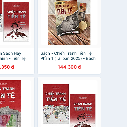
n Sách Hay
Sách - Chiến Tranh Tiền Tệ
hính - Tiền Tệ:
Phần 1 (Tái bản 2025) - Bách
iền Tệ - Ai Thực
việt
.350 đ
144.300 đ
Giàu Nhất Thế
Tranh Tiền Tệ: Sự
a Quyền Lực Tài