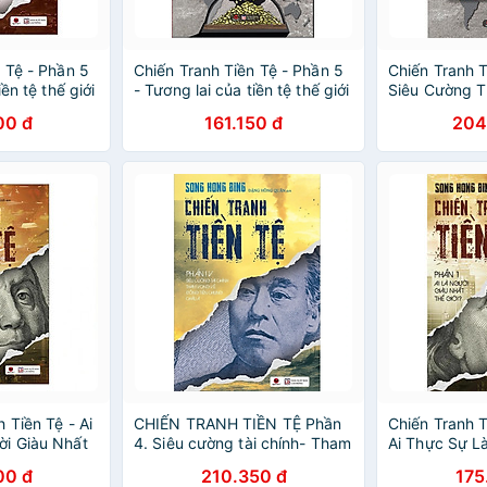
 Tệ - Phần 5
Chiến Tranh Tiền Tệ - Phần 5
Chiến Tranh T
iền tệ thế giới
- Tương lai của tiền tệ thế giới
Siêu Cường 
 giông bão -
– Bình yêu trước giông bão -
Đồng Tiền C
00 đ
161.150 đ
204
Song Hong Bing
 Tiền Tệ - Ai
CHIẾN TRANH TIỀN TỆ Phần
Chiến Tranh T
i Giàu Nhất
4. Siêu cường tài chính- Tham
Ai Thực Sự L
vọng về đồng tiền chung
Nhất Thế Giới
00 đ
210.350 đ
175
Châu Á