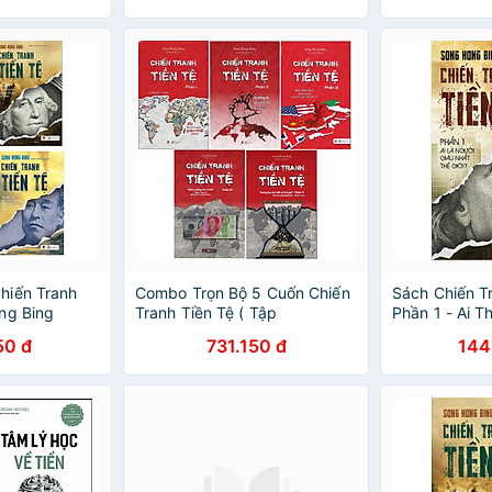
hiến Tranh
Combo Trọn Bộ 5 Cuốn Chiến
Sách Chiến Tr
ng Bing
Tranh Tiền Tệ ( Tập
Phần 1 - Ai 
Khóa +
1+2+3+4+5 )
Giàu Nhất Thế
50 đ
731.150 đ
144