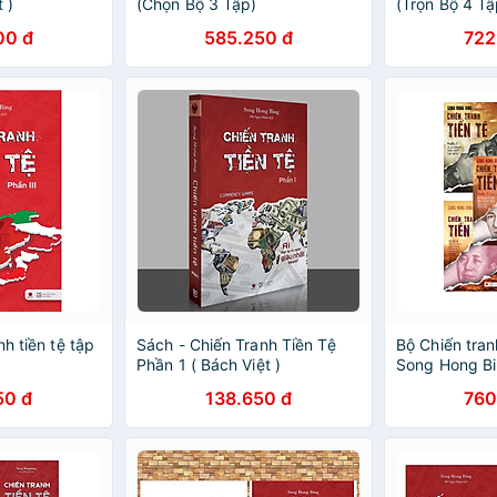
 )
(Chọn Bộ 3 Tập)
(Trọn Bộ 4 Tậ
00 đ
585.250 đ
722
nh tiền tệ tập
Sách - Chiến Tranh Tiền Tệ
Bộ Chiến tranh
Phần 1 ( Bách Việt )
Song Hong B
50 đ
138.650 đ
760