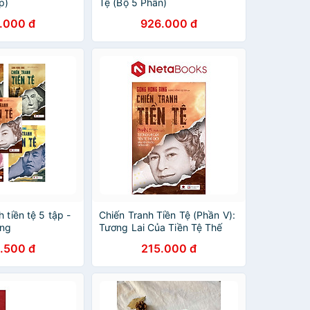
p)
Tệ (Bộ 5 Phần)
.000 đ
926.000 đ
 tiền tệ 5 tập -
Chiến Tranh Tiền Tệ (Phần V):
ing
Tương Lai Của Tiền Tệ Thế
Giới - Bình Yêu Trước Giông
.500 đ
215.000 đ
Bão