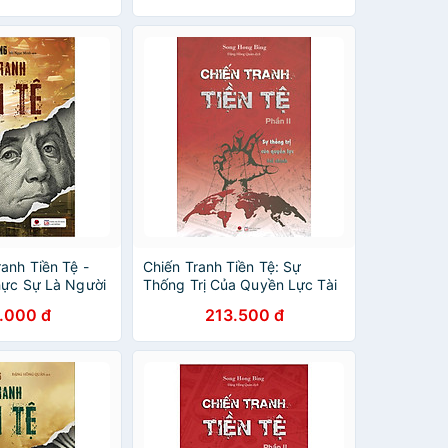
anh Tiền Tệ -
Chiến Tranh Tiền Tệ: Sự
Thực Sự Là Người
Thống Trị Của Quyền Lực Tài
 Giới
Chính - Tặng Kèm Sổ Tay
.000 đ
213.500 đ