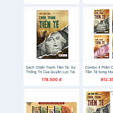
Tệ)
Sách Chiến Tranh Tiền Tệ: Sự
Combo 4 Phần C
Thống Trị Của Quyền Lực Tài
Tiền Tệ Song Ho
Chính (Phần 2)
(Tặng Kèm Móc 
178.500 đ
812.3
Bookmark)