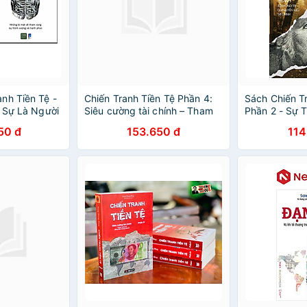
nh Tiền Tệ -
Chiến Tranh Tiền Tệ Phần 4:
Sách Chiến Tr
c Sự Là Người
Siêu cường tài chính – Tham
Phần 2 - Sự 
iới ? +Tâm Lý
vọng về đồng tiền chung
Quyền Lực Tài
50 đ
153.650 đ
114
châu Á (Song Hong Bing)