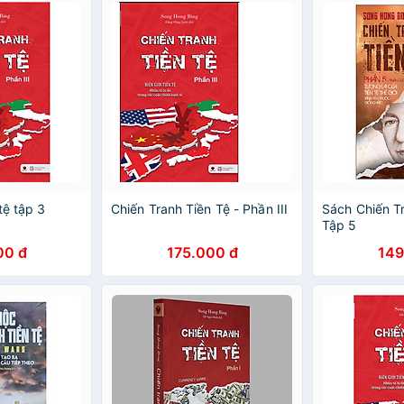
tệ tập 3
Chiến Tranh Tiền Tệ - Phần III
Sách Chiến Tr
Tập 5
00 đ
175.000 đ
149