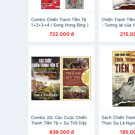
Combo Chiến Tranh Tiền Tệ
Chiến Tranh Tiền
1+2+3+4 ( Song Hong Bing )
- Tương lai của t
– Bình yêu trước
722.000 đ
215.0
Song Hong Bing
Combo 2Q: Các Cuộc Chiến
Sách Chiến Tranh
Tranh Tiền Tệ + Sự Trỗi Dậy
Thực Sự Là Ngườ
Và Suy Tàn Của Các Cường
Thế Giới
639.500 đ
185.0
Quốc (Sách Tài Chính - Tiền