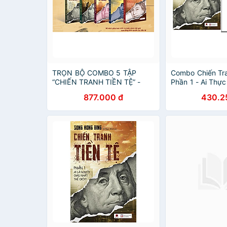
TRỌN BỘ COMBO 5 TẬP
Combo Chiến Tra
“CHIẾN TRANH TIỀN TỆ” -
Phần 1 - Ai Thự
SONG HONG BING. Tái bản
Giàu Nhất Thế G
877.000 đ
430.2
đổi bìa
Học Về Tiền