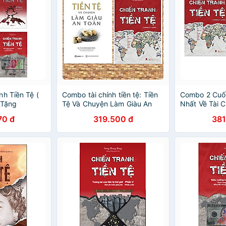
nh Tiền Tệ (
Combo tài chính tiền tệ: Tiền
Combo 2 Cuố
_Tặng
Tệ Và Chuyện Làm Giàu An
Nhất Về Tài C
Toàn + Chiến Tranh Tiền Tệ -
Chiến Tranh T
70 đ
319.500 đ
381
Ai Thực Sự Là Người Giàu
Sự Là Người 
Nhất Thế Giới
Giới + Chiến 
Thống Trị Củ
Chính