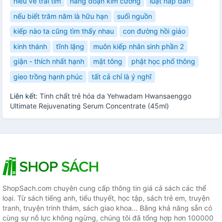
hiểu về trái tim
năng đoạn kim cương
luật hấp dẫn
nếu biết trăm năm là hữu hạn
suối nguồn
kiếp nào ta cũng tìm thấy nhau
con đường hồi giáo
kinh thánh
tĩnh lặng
muôn kiếp nhân sinh phần 2
giận - thích nhất hạnh
mật tông
phật học phổ thông
gieo trồng hạnh phúc
tất cả chỉ là ý nghĩ
Liên kết:
Tinh chất trẻ hóa da Yehwadam Hwansaenggo
Ultimate Rejuvenating Serum Concentrate (45ml)
ShopSach.com chuyên cung cấp thông tin giá cả sách các thể
loại. Từ sách tiếng anh, tiểu thuyết, học tập, sách trẻ em, truyện
tranh, truyện trinh thám, sách giao khoa... Bằng khả năng sẵn có
cùng sự nỗ lực không ngừng, chúng tôi đã tổng hợp hơn 100000