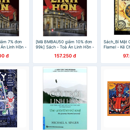
iảm 7% đơn
[Mã BMBAU50 giảm 10% đơn
Sách_Bí Mật 
 Án Linh Hồn -
99k] Sách - Toà Án Linh Hồn -
Flamel - Kẻ C
Donato Carrisi
00 đ
157.250 đ
97