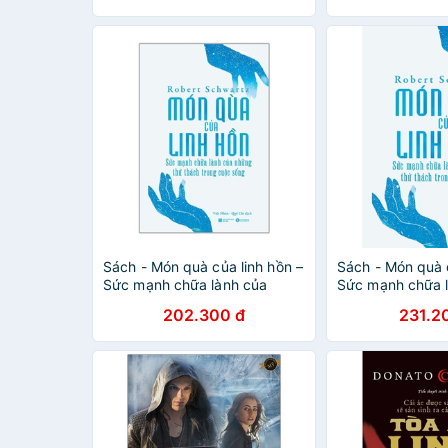
Sách - Món quà của linh hồn –
Sách - Món quà c
Sức mạnh chữa lành của
Sức mạnh chữa 
những thử thách trong cuộc
những thử thách
202.300 đ
231.2
sống - Thái Hà
sống (Thái Hà)