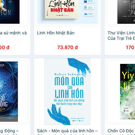
ủa sứ mệnh và
Linh Hồn Nhật Bản
Thư Viện Linh
Của Trại Trẻ 
Peregrine
00 đ
73.870 đ
170
ng Động –
Sách - Món quà của linh hồn –
Chốn Cô Độc 