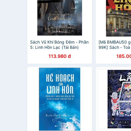
Sách Vũ Khí Bóng Đêm - Phần
[Mã BMBAU50 g
5: Linh Hồn Lạc (Tái Bản)
99K] Sách - Toà
Donato Carrisi
113.980 đ
185.0