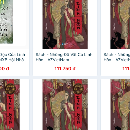
Độc Của Linh
Sách - Những Đồ Vật Có Linh
Sách - Những
 NXB Hội Nhà
Hồn - AZVietNam
Hồn - AZVie
00 đ
111.750 đ
111