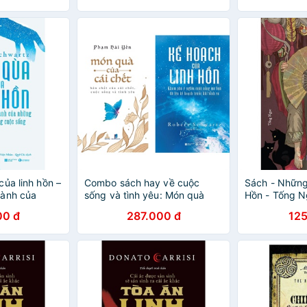
ủa linh hồn –
Combo sách hay về cuộc
Sách - Những
lành của
sống và tình yêu: Món quà
Hồn - Tống 
 trong cuộc
của cái chết và kế hoạch của
00 đ
287.000 đ
125
linh hồn