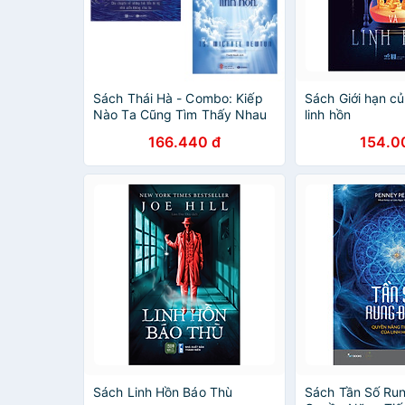
Sách Thái Hà - Combo: Kiếp
Sách Giới hạn c
Nào Ta Cũng Tìm Thấy Nhau
linh hồn
+ Hành Trình Của Linh Hồn (2
166.440 đ
154.0
cuốn)
Sách Linh Hồn Báo Thù
Sách Tần Số Ru