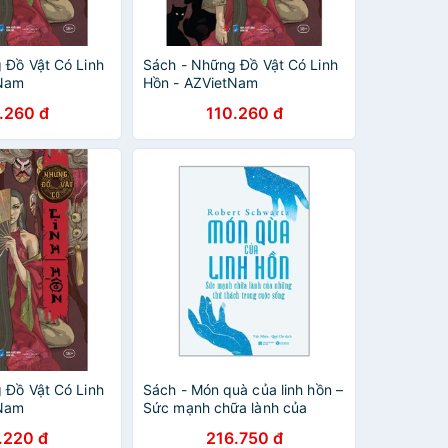
 Đồ Vật Có Linh
Sách - Những Đồ Vật Có Linh
tNam
Hồn - AZVietNam
.260 đ
110.260 đ
 Đồ Vật Có Linh
Sách - Món quà của linh hồn –
tNam
Sức mạnh chữa lành của
những thử thách trong cuộc
.220 đ
216.750 đ
sống - Thái Hà