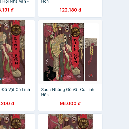
B Hội Nhà Văn -
Hồn
.191 đ
122.180 đ
 Đồ Vật Có Linh
Sách Những Đồ Vật Có Linh
Hồn
.200 đ
96.000 đ