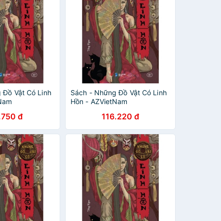
 Đồ Vật Có Linh
Sách - Những Đồ Vật Có Linh
tNam
Hồn - AZVietNam
.750 đ
116.220 đ