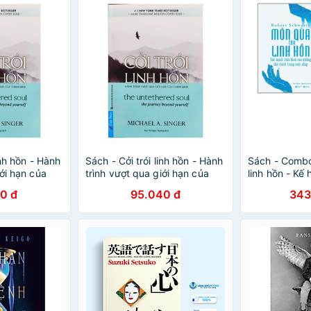
inh hồn - Hành
Sách - Cởi trói linh hồn - Hành
Sách - Comb
iới hạn của
trình vượt qua giới hạn của
linh hồn - Kế 
chính mình
hồn - Thái Hà
0 đ
95.040 đ
343