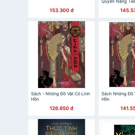
Quyền Năng Tiế
Linh Hồn
153.300 đ
145.5
Sách - Những Đồ Vật Có Linh
Sách Những Đồ V
Hồn
Hồn
126.650 đ
141.5