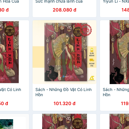
n Hóa Của
Sức mạnh chữa lành của
Yiyun Li - NX
những thử thách trong cuộc
Tao Đàn
30 đ
208.080 đ
148
sống
ật Có Linh
Sách - Những Đồ Vật Có Linh
Sách - Những
Hồn
Hồn
50 đ
101.320 đ
119