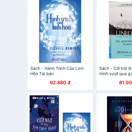
Sách - Hành Trình Của Linh
Sách - Cởi trói l
Hồn Tái bản
trình vượt qua g
chính mình
92.880 đ
81.00