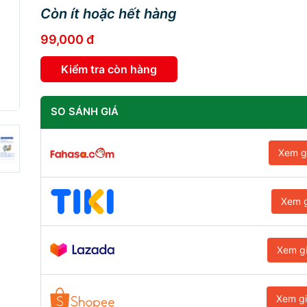
Còn ít hoặc hết hàng
99,000 đ
Kiểm tra còn hàng
SO SÁNH GIÁ
Xem g
Xem g
Xem g
Xem g