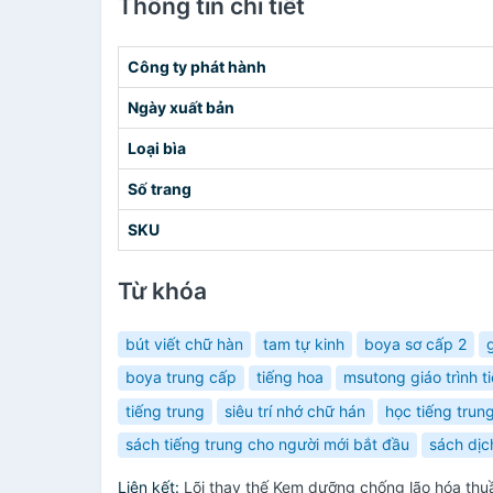
Thông tin chi tiết
Công ty phát hành
Ngày xuất bản
Loại bìa
Số trang
SKU
Từ khóa
bút viết chữ hàn
tam tự kinh
boya sơ cấp 2
boya trung cấp
tiếng hoa
msutong giáo trình t
tiếng trung
siêu trí nhớ chữ hán
học tiếng trun
sách tiếng trung cho người mới bắt đầu
sách dịc
Liên kết:
Lõi thay thế Kem dưỡng chống lão hóa thu