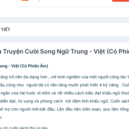
 TIẾT
a Truyện Cười Song Ngữ Trung - Việt (Có Ph
ung - Việt (Có Phiên Âm)
àng trở nên đa dạng hơn , với kinh nghiệm của một người công tác
đầu cũng như người đã có nền tảng muốn phát triển 4 kỹ năng . Cu
 ngắn vừa hài hước dí dõm và rất nhiều cách biểu đạt khẩu ngữ t
c diễn đạt, từ vựng và phong cách nói đậm tính khẩu ngữ. Cuốn sá
hỗ trợ cho người mới bắt đầu. Lần đầu tiên biên soạn, sưu tầm tổ
p.
u từ cuốn sách thú vị này.