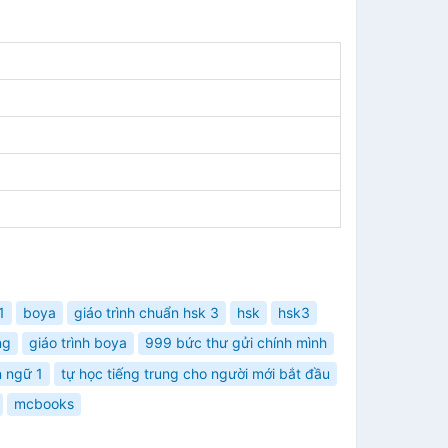
1
boya
giáo trình chuẩn hsk 3
hsk
hsk3
ng
giáo trình boya
999 bức thư gửi chính mình
n ngữ 1
tự học tiếng trung cho người mới bắt đầu
mcbooks