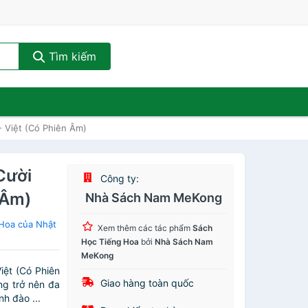
Tìm kiếm
 Việt (Có Phiên Âm)
Cười
Công ty:
 Âm)
Nhà Sách Nam MeKong
Hoa của Nhật
Xem thêm các tác phẩm
Sách
Học Tiếng Hoa
bởi
Nhà Sách Nam
MeKong
iệt (Có Phiên
Giao hàng toàn quốc
ng trở nên đa
nh đào ...