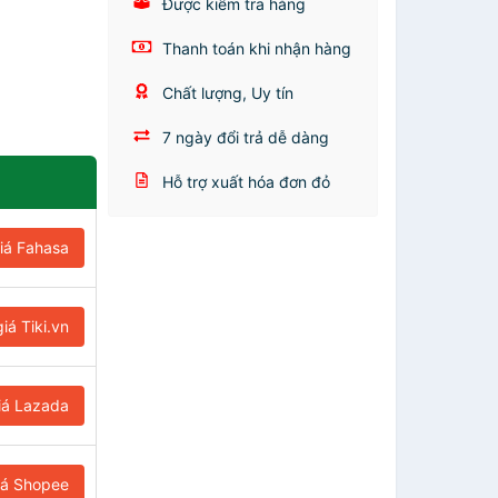
Được kiểm tra hàng
Thanh toán khi nhận hàng
Chất lượng, Uy tín
7 ngày đổi trả dễ dàng
Hỗ trợ xuất hóa đơn đỏ
iá Fahasa
iá Tiki.vn
iá Lazada
iá Shopee