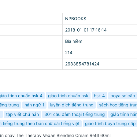
NPBOOKS
2018-01-01 17:16:14
Bìa mềm
214
2683854781424
giáo trình chuẩn hsk 4
giáo trình chuẩn hsk
hsk 4
boya sơ cấp 
iếng trung
hán ngữ 1
luyện dịch tiếng trung
sách học tiếng tru
g
tập viết chữ hán
301 câu đàm thoại tiếng trung
giáo trình há
h tiếng trung theo bản chữ cái tiếng việt
giáo trình boya trung cấp
ần chay The Therapy Vegan Blending Cream Refill 60ml