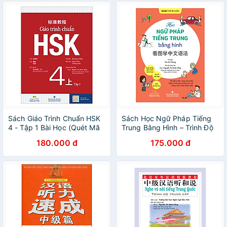
Sách Giáo Trình Chuẩn HSK
Sách Học Ngữ Pháp Tiếng
4 - Tập 1 Bài Học (Quét Mã
Trung Bằng Hình – Trình Độ
QR Để Nghe File MP3)(Tái
Cơ Bản
180.000 đ
175.000 đ
Bản)