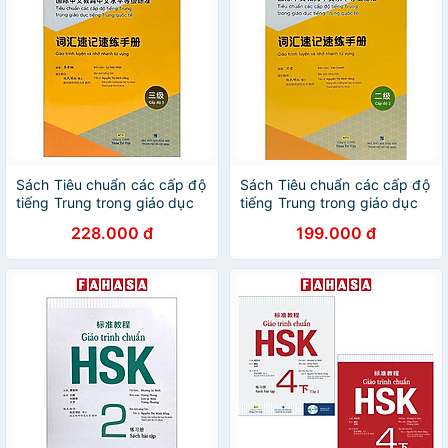
Sách Tiêu chuẩn các cấp độ
Sách Tiêu chuẩn các cấp độ
tiếng Trung trong giáo dục
tiếng Trung trong giáo dục
tiếng Trung quốc tế - Giáo
tiếng Trung quốc tế - Giáo
228.000 đ
199.000 đ
trình luyện và nhớ nhanh từ
trình luyện và nhớ nhanh từ
vựng - Cấp độ 3
vựng - Cấp độ 2