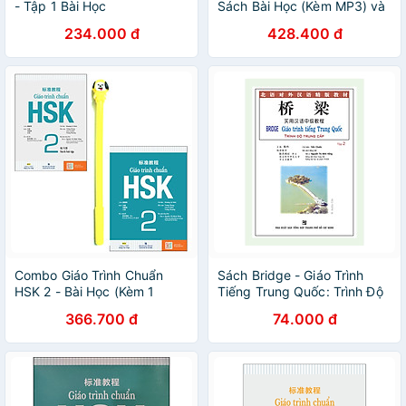
- Tập 1 Bài Học
Sách Bài Học (Kèm MP3) và
Giáo Trình HSK 3 - Sách Bài
234.000 đ
428.400 đ
Tập (Kèm MP3) ( Tặng Kèm
Sổ Tay)
Combo Giáo Trình Chuẩn
Sách Bridge - Giáo Trình
HSK 2 - Bài Học (Kèm 1
Tiếng Trung Quốc: Trình Độ
MP3) và Giáo Trình HSK 2 -
Trung Cấp – Tập 2 (Không
366.700 đ
74.000 đ
Sách Bài Tập (Kèm MP3) (
Kèm Đĩa CD)
Tặng Kèm Viết )