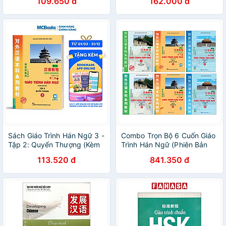
109.650 đ
162.000 đ
Sách Giáo Trình Hán Ngữ 3 -
Combo Trọn Bộ 6 Cuốn Giáo
Tập 2: Quyển Thượng (Kèm
Trình Hán Ngữ (Phiên Bản
Sử Dụng App)
Mới dùng App)
113.520 đ
841.350 đ