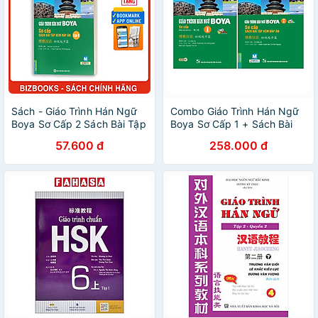
Sách - Giáo Trình Hán Ngữ
Combo Giáo Trình Hán Ngữ
Boya Sơ Cấp 2 Sách Bài Tập
Boya Sơ Cấp 1 + Sách Bài
Kèm Đáp Án - MC
Tập Đáp Án (Tái Bản - Kèm
57.600 đ
258.000 đ
App)