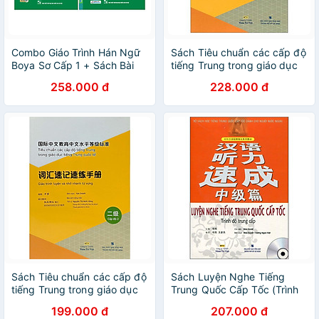
Combo Giáo Trình Hán Ngữ
Sách Tiêu chuẩn các cấp độ
Boya Sơ Cấp 1 + Sách Bài
tiếng Trung trong giáo dục
Tập Đáp Án (Tái Bản - Kèm
tiếng Trung quốc tế - Giáo
258.000 đ
228.000 đ
App)
trình luyện và nhớ nhanh từ
vựng - Cấp độ 3
Sách Tiêu chuẩn các cấp độ
Sách Luyện Nghe Tiếng
tiếng Trung trong giáo dục
Trung Quốc Cấp Tốc (Trình
tiếng Trung quốc tế - Giáo
Độ Trung Cấp) - Kèm CD
199.000 đ
207.000 đ
trình luyện và nhớ nhanh từ