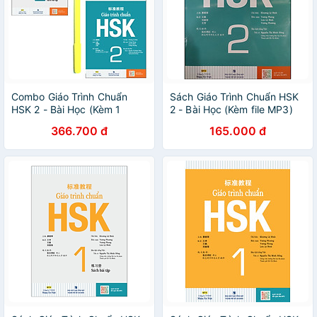
Combo Giáo Trình Chuẩn
Sách Giáo Trình Chuẩn HSK
HSK 2 - Bài Học (Kèm 1
2 - Bài Học (Kèm file MP3)
MP3) và Giáo Trình HSK 2 -
366.700 đ
165.000 đ
Sách Bài Tập (Kèm MP3) (
Tặng Kèm Viết )