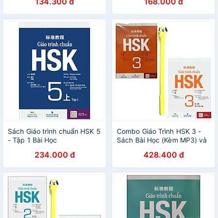
134.300 đ
168.000 đ
Sách Giáo trình chuẩn HSK 5
Combo Giáo Trình HSK 3 -
- Tập 1 Bài Học
Sách Bài Học (Kèm MP3) và
Giáo Trình HSK 3 - Sách Bài
234.000 đ
428.400 đ
Tập (Kèm MP3) ( Tặng Kèm
Sổ Tay)