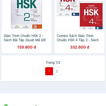
Giáo Trình Chuẩn HSK 2 -
Combo Sách Giáo Trình
Sách Bài Tập (Quét Mã QR
Chuẩn HSK 4 Tập 2 - Sách
Để Nghe File MP3)(Tái Bản)
Bài Học Và Bài Tập (Bộ 2
159.800 đ
332.600 đ
Cuốn)
Trang 1/2
1
2