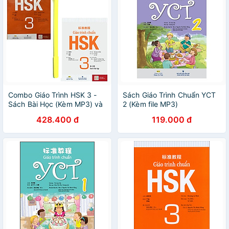
Combo Giáo Trình HSK 3 -
Sách Giáo Trình Chuẩn YCT
Sách Bài Học (Kèm MP3) và
2 (Kèm file MP3)
Giáo Trình HSK 3 - Sách Bài
428.400 đ
119.000 đ
Tập (Kèm MP3) ( Tặng Kèm
Sổ Tay)