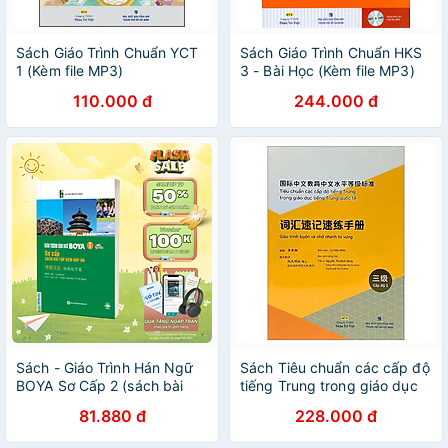
Sách Giáo Trình Chuẩn YCT
Sách Giáo Trình Chuẩn HKS
1 (Kèm file MP3)
3 - Bài Học (Kèm file MP3)
110.000 đ
244.000 đ
Sách - Giáo Trình Hán Ngữ
Sách Tiêu chuẩn các cấp độ
BOYA Sơ Cấp 2 (sách bài
tiếng Trung trong giáo dục
tập + giáo trình) Mcbooks
tiếng Trung quốc tế - Giáo
81.880 đ
228.000 đ
trình luyện và nhớ nhanh từ
vựng - Cấp độ 3