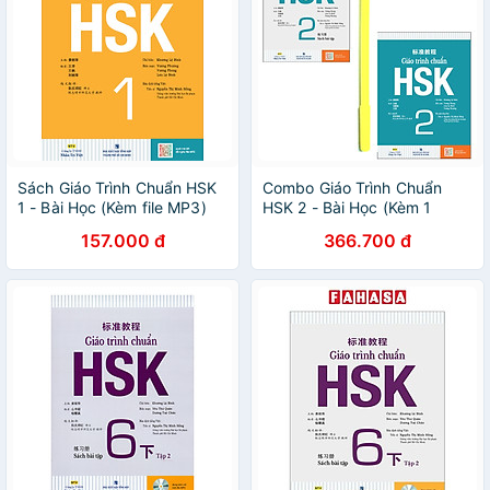
Sách Giáo Trình Chuẩn HSK
Combo Giáo Trình Chuẩn
1 - Bài Học (Kèm file MP3)
HSK 2 - Bài Học (Kèm 1
MP3) và Giáo Trình HSK 2 -
157.000 đ
366.700 đ
Sách Bài Tập (Kèm MP3) (
Tặng Kèm Viết )