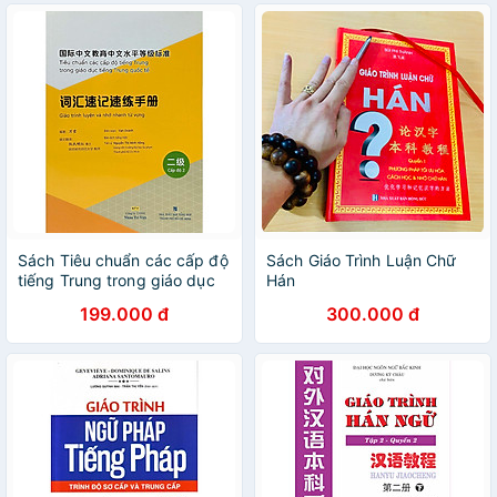
Sách Tiêu chuẩn các cấp độ
Sách Giáo Trình Luận Chữ
tiếng Trung trong giáo dục
Hán
tiếng Trung quốc tế - Giáo
199.000 đ
300.000 đ
trình luyện và nhớ nhanh từ
vựng - Cấp độ 2