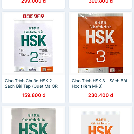
299.000 đ
399.800 đ
Giáo Trình Chuẩn HSK 2 -
Giáo Trình HSK 3 - Sách Bài
Sách Bài Tập (Quét Mã QR
Học (Kèm MP3)
Để Nghe File MP3)(Tái Bản)
159.800 đ
230.400 đ