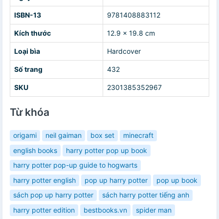
ISBN-13
9781408883112
Kích thước
12.9 x 19.8 cm
Loại bìa
Hardcover
Số trang
432
SKU
2301385352967
Từ khóa
origami
neil gaiman
box set
minecraft
english books
harry potter pop up book
harry potter pop-up guide to hogwarts
harry potter english
pop up harry potter
pop up book
sách pop up harry potter
sách harry potter tiếng anh
harry potter edition
bestbooks.vn
spider man