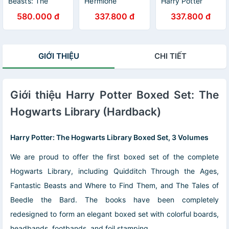
Beasts: The
Hermione
Harry Potter
Crimes of
Granger
580.000 đ
337.800 đ
337.800 đ
Grindelwald -
The Original
Screenplay
(Hardback) -Tội
GIỚI THIỆU
CHI TIẾT
ác của
Grindelwald -
Kịch bản gốc
Giới thiệu Harry Potter Boxed Set: The
Hogwarts Library (Hardback)
Harry Potter: The Hogwarts Library
Boxed
Set, 3 Volumes
We are proud to offer the first boxed set of the complete
Hogwarts Library, including Quidditch Through the Ages,
Fantastic Beasts and Where to Find Them, and The Tales of
Beedle the Bard. The books have been completely
redesigned to form an elegant boxed set with colorful boards,
headbands, footbands, and foil stamping.