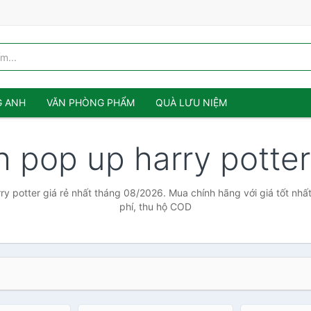
G ANH
VĂN PHÒNG PHẨM
QUÀ LƯU NIỆM
h pop up harry potte
y potter giá rẻ nhất tháng 08/2026. Mua chính hãng với giá tốt nhấ
phí, thu hộ COD