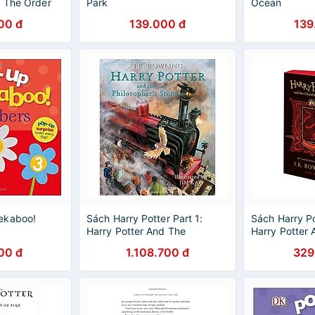
d The Order
Park
Ocean
(Hardback)
00 đ
139.000 đ
139
à Hội Phượng
 Book)
ekaboo!
Sách Harry Potter Part 1:
Sách Harry Po
Harry Potter And The
Harry Potter
Philosopher's Stone
Chamber Of S
00 đ
1.108.700 đ
329
(Hardback) Illustrated Edition
(Paperback) -
(Harry Potter và Hòn đá Phù
Edition - Harr
Thủy) (English Book)
Phòng chứa bí
Book)