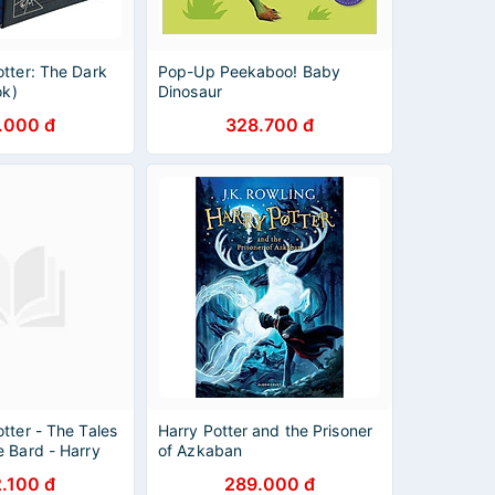
tter: The Dark
Pop-Up Peekaboo! Baby
ok)
Dinosaur
.000 đ
328.700 đ
tter - The Tales
Harry Potter and the Prisoner
 Bard - Harry
of Azkaban
 chuyện kể của
.100 đ
289.000 đ
 Hát Rong