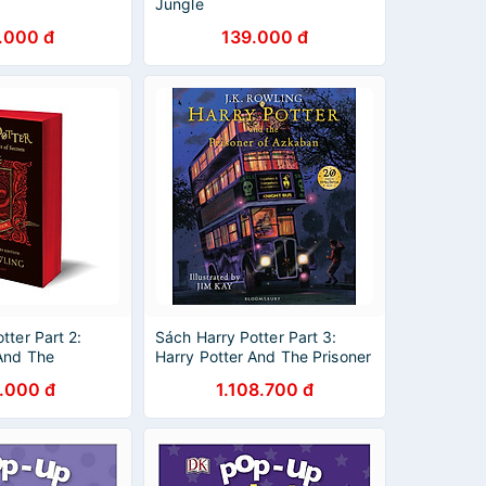
Jungle
.000 đ
139.000 đ
tter Part 2:
Sách Harry Potter Part 3:
 And The
Harry Potter And The Prisoner
ecrets
Of Azkaban (Hardback)
.000 đ
1.108.700 đ
 Gryffindor
Illustrated Edition (Harry
y Potter và
Potter và tù nhân ngục
 mật (English
Azkaban) (English Book)