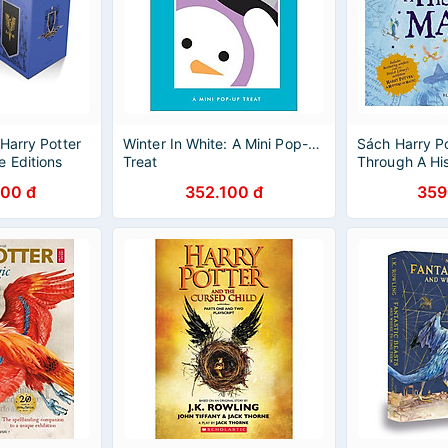
Harry Potter
Winter In White: A Mini Pop-up
Sách Harry Po
 Editions
Treat
Through A His
et
(English Book
100 đ
352.100 đ
359