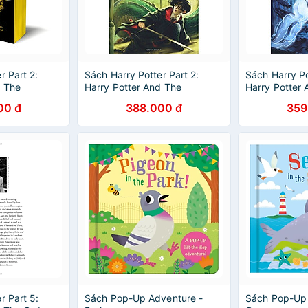
r Part 2:
Sách Harry Potter Part 2:
Sách Harry Po
d The
Harry Potter And The
Harry Potter 
rets
Chamber Of Secrets
Of Azkaban (
00 đ
388.000 đ
359
ry Potter và
(Paperback) (Harry Potter và
(Harry Potter
t) (English
phòng chứa bí mật) (English
Azkaban) (En
Book)
r Part 5:
Sách Pop-Up Adventure -
Sách Pop-Up 