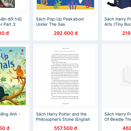
iễn đổi trả]
Sách Pop-Up Peekaboo!
Sách Harry Po
r Part 3:
Under The Sea
Arts (Tiny Bo
 The Prisoner
00 đ
292.600 đ
219
perback)
 tù nhân ngục
sh Book)
iếng Anh -
Sách Harry Potter and the
Sách Harry Po
Philosopher’s Stone (English
Of Beedle The
Book)
Potter Những
50 đ
557.500 đ
462
Beedle Người