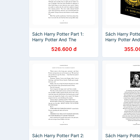
Sách Harry Potter Part 1:
Sách Harry Potte
Harry Potter And The
Harry Potter An
Philosopher's Stone
Chamber Of Sec
526.600 đ
355.0
(Hardback) (Harry Potter và
(Paperback) (Har
hòn đá phù thủy) (English
phòng chứa bí mậ
Book)
Book)
Sách Harry Potter Part 2:
Sách Harry Potte