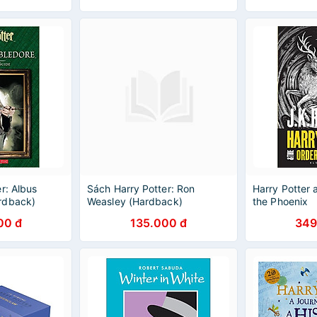
(English Book
r: Albus
Sách Harry Potter: Ron
Harry Potter 
rdback)
Weasley (Hardback)
the Phoenix
(English
Cinematic Guide (English
00 đ
135.000 đ
349
Book)