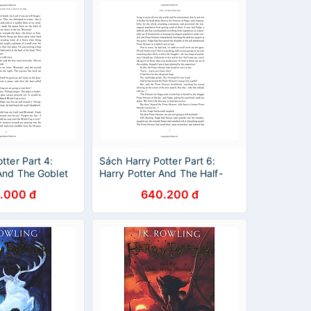
tter Part 4:
Sách Harry Potter Part 6:
And The Goblet
Harry Potter And The Half-
back) (Harry
Blood Prince (Hardback)
.000 đ
640.200 đ
ếc cốc lửa)
(Harry Potter và Hoàng Tử
)
Lai) (English Book)