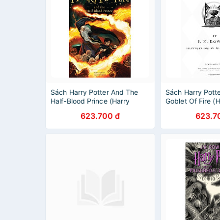
Sách Harry Potter And The
Sách Harry Pott
Half-Blood Prince (Harry
Goblet Of Fire (H
Potter và Hoàng Tử Lai)
và Chiếc cốc lửa
623.700 đ
623.7
(English Book)
Book)