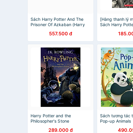
Sách Harry Potter And The
[Hàng thanh lý m
Prisoner Of Azkaban (Harry
Sách Harry Potte
Potter và Tù nhân ngục
Harry Potter And
557.500 đ
185.0
Azkaban) (English Book)
Of Azkaban (Pa
(Harry Potter và
Azkaban) (Engli
Harry Potter and the
Sách tương tác t
Philosopher's Stone
Pop-up Animals
289.000 đ
490.0