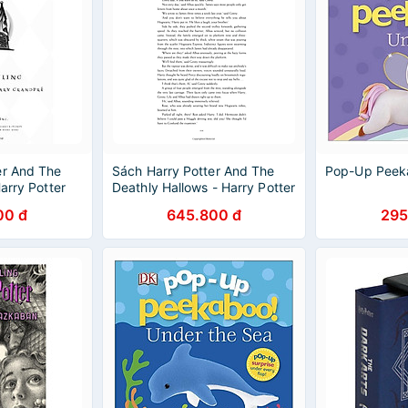
er And The
Sách Harry Potter And The
Pop-Up Peeka
arry Potter
Deathly Hallows - Harry Potter
) (English
và Bảo bối tử thần (English
00 đ
645.800 đ
295
Book)