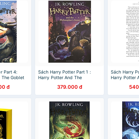
r Part 4:
Sách Harry Potter Part 1 :
Sách Harry Po
d The Goblet
Harry Potter And The
Harry Potter 
ck) (Harry
Philosopher's Stone (Harry
Of Fire (Hard
00 đ
379.000 đ
540
cốc lửa)
Potter và Hòn đá phù thủy)
Potter và chi
(Paperback) (English Book)
(English Book