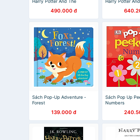
Harry Potter And The
Harry Potter An
Chamber Of Secrets
Of The Phoenix 
490.000 đ
640.2
(Hardback) (Harry Potter và
(Harry Potter v
Phòng chứa bí mật) (English
Hoàng) (English
Book)
Sách Pop-Up Adventure -
Sách Pop Up Pe
Forest
Numbers
139.000 đ
240.5