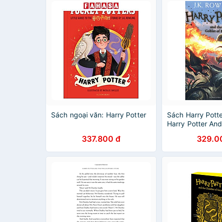
Sách ngoại văn: Harry Potter
Sách Harry Potte
Harry Potter An
Of Fire (Paperba
337.800 đ
329.0
Potter và chiếc 
(English Book)