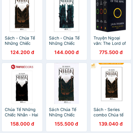
Sách - Chúa Tể
Sách - Chúa Tể
Truyện Ngoại
Những Chiếc
Những Chiếc
văn: The Lord of
Nhẫn - Hai Tòa
Nhẫn - Đoàn Hộ
the Rings (3
124.200 đ
144.000 đ
775.500 đ
Tháp (Tái Bản
Nhẫn (Tái Bản
Book/ Box Set)
2019)
2019)
Chúa Tể Những
Sách Chúa Tể
Sách - Series
Chiếc Nhẫn - Hai
Những Chiếc
combo Chúa tể
Tòa Tháp
Nhẫn - Hai Tòa
những chiếc
158.000 đ
155.500 đ
139.040 đ
Tháp (Tái Bản
nhẫn (Trọn bộ)
2015)
(Nhã Nam HCM)