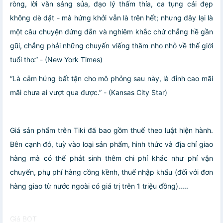
ròng, lời văn sáng sủa, đạo lý thấm thía, ca tụng cái đẹp
không dè dặt - mà hứng khởi vẫn là trên hết; nhưng đây lại là
một câu chuyện đứng đắn và nghiêm khắc chứ chẳng hề gần
gũi, chẳng phải những chuyến viếng thăm nho nhỏ về thế giới
tuổi thơ.” - (New York Times)
“Là cảm hứng bất tận cho mô phỏng sau này, là đỉnh cao mãi
mãi chưa ai vượt qua được.” - (Kansas City Star)
Giá sản phẩm trên Tiki đã bao gồm thuế theo luật hiện hành.
Bên cạnh đó, tuỳ vào loại sản phẩm, hình thức và địa chỉ giao
hàng mà có thể phát sinh thêm chi phí khác như phí vận
chuyển, phụ phí hàng cồng kềnh, thuế nhập khẩu (đối với đơn
hàng giao từ nước ngoài có giá trị trên 1 triệu đồng).....
Giá BOT