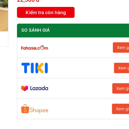
Kiểm tra còn hàng
SO SÁNH GIÁ
Xem g
Xem g
Xem g
Xem g