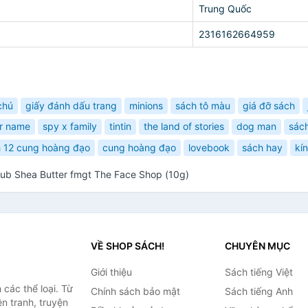
Trung Quốc
2316162664959
chú
giấy đánh dấu trang
minions
sách tô màu
giá đỡ sách
r name
spy x family
tintin
the land of stories
dog man
sác
 12 cung hoàng đạo
cung hoàng đạo
lovebook
sách hay
kí
rub Shea Butter fmgt The Face Shop (10g)
VỀ SHOP SÁCH!
CHUYÊN MỤC
Giới thiệu
Sách tiếng Việt
các thể loại. Từ
Chính sách bảo mật
Sách tiếng Anh
ện tranh, truyện