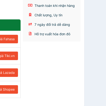
Thanh toán khi nhận hàng
Chất lượng, Uy tín
7 ngày đổi trả dễ dàng
Hỗ trợ xuất hóa đơn đỏ
iá Fahasa
iá Tiki.vn
iá Lazada
iá Shopee