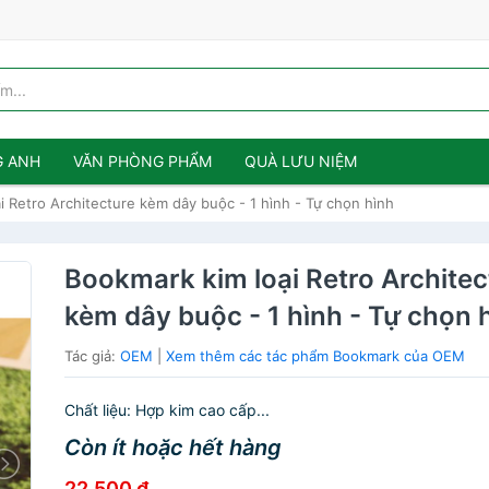
G ANH
VĂN PHÒNG PHẨM
QUÀ LƯU NIỆM
i Retro Architecture kèm dây buộc - 1 hình - Tự chọn hình
Bookmark kim loại Retro Architec
kèm dây buộc - 1 hình - Tự chọn 
Tác giả:
OEM
|
Xem thêm các tác phẩm Bookmark của OEM
Chất liệu: Hợp kim cao cấp...
Còn ít hoặc hết hàng
22,500 đ