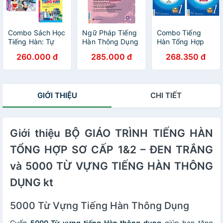
Combo Sách Học
Ngữ Pháp Tiếng
Combo Tiếng
Tiếng Hàn: Tự
Hàn Thông Dụng
Hàn Tổng Hợp
Học Tiếng Hàn
Cao Cấp -
Dành Cho Người
260.000 đ
285.000 đ
268.350 đ
Cấp Tốc + 30
Korean Grammar
Việt Nam - Sơ
Phút Tự Học
In Use ( tặng
Cấp 1: Gíao Trình
Tiếng Hàn Mỗi
kèm bookmark )
+ Bài Tập (Bộ
Ngày + 2500
Sách Học Tiếng
GIỚI THIỆU
CHI TIẾT
Câu Giao Tiếng
Hàn Hiệu Qủa
Hàn- tặng
Dành Cho Người
Bookmark PĐ
Mới Bắt Đầu /
Tặng Kèm
Giới thiệu BỘ GIÁO TRÌNH TIẾNG HÀN
Bookmark Green
Life)
TỔNG HỢP SƠ CẤP 1&2 – ĐEN TRẮNG
và 5000 TỪ VỰNG TIẾNG HÀN THÔNG
DỤNG kt
5000 Từ Vựng Tiếng Hàn Thông Dụng
Cuốn
5000 Từ vựng tiếng Hàn thông dụng
giúp bạn tăng