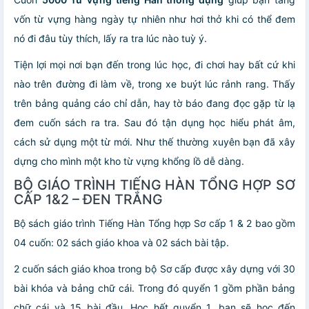
vốn từ vựng hàng ngày tự nhiên như hơi thở khi có thể đem
nó đi đâu tùy thích, lấy ra tra lúc nào tuỳ ý.
Tiện lợi mọi nơi bạn đến trong lúc học, đi chơi hay bất cứ khi
nào trên đường đi làm về, trong xe buýt lúc rảnh rang. Thấy
trên bảng quảng cáo chỉ dẫn, hay tờ báo đang đọc gặp từ lạ
đem cuốn sách ra tra. Sau đó tận dụng học hiểu phát âm,
cách sử dụng một từ mới. Như thế thường xuyên bạn đã xây
dựng cho mình một kho từ vựng khổng lồ dễ dàng.
BỘ GIÁO TRÌNH TIẾNG HÀN TỔNG HỢP SƠ
CẤP 1&2 – ĐEN TRẮNG
Bộ sách giáo trình Tiếng Hàn Tổng hợp Sơ cấp 1 & 2 bao gồm
04 cuốn: 02 sách giáo khoa và 02 sách bài tập.
2 cuốn sách giáo khoa trong bộ Sơ cấp được xây dựng với 30
bài khóa và bảng chữ cái. Trong đó quyển 1 gồm phần bảng
chữ cái và 15 bài đầu. Học hết quyển 1, bạn sẽ học đến