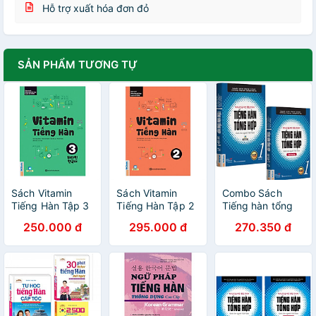
Hỗ trợ xuất hóa đơn đỏ
SẢN PHẨM TƯƠNG TỰ
Sách Vitamin
Sách Vitamin
Combo Sách
Tiếng Hàn Tập 3
Tiếng Hàn Tập 2
Tiếng hàn tổng
hợp dành cho
250.000 đ
295.000 đ
270.350 đ
người Việt Nam -
Sơ cấp 1 (Bản 4
màu)