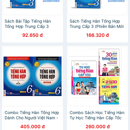
Sách Bài Tập Tiếng Hàn
Sách Tiếng Hàn Tổng Hợp
Tổng Hợp Trung Cấp 3
Trung Cấp 3 (Phiên Bản Mới
(Phiên Bản Mới)
- Đen Trắng)
92.650 đ
166.320 đ
Combo Tiếng Hàn Tổng Hợp
Combo Sách Học Tiếng Hàn:
Dành Cho Người Việt Nam -
Tự Học Tiếng Hàn Cấp Tốc
Cao Cấp 6 (SGK + SBT) bản
+ 30 Phút Tự Học Tiếng Hàn
405.000 đ
260.000 đ
4 màu
Mỗi Ngày + 2500 Câu Giao