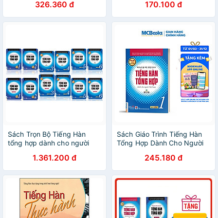
326.360 đ
170.100 đ
Kèm App
Sách Trọn Bộ Tiếng Hàn
Sách Giáo Trình Tiếng Hàn
tổng hợp dành cho người
Tổng Hợp Dành Cho Người
Việt Nam ( Giáo trình sơ cấp
Việt Nam - Sơ Cấp 1 - Phiên
1.361.200 đ
245.180 đ
1 , sơ cấp 2 , sơ cấp 3 , sơ
Bản Mới In Màu
cấp 4 , sơ cấp 5 , sơ cấp 6
và sách bài tập ) ( trọn bộ 12
cuốn bản 2 màu ) nt