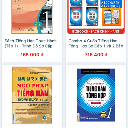
Sách Tiếng Hàn Thực Hành
Combo 4 Cuốn Tiếng Hàn
(Tập 1) - Trình Độ Sơ Cấp
Tổng Hợp Sơ Cấp 1 và 2 Bản
(Kèm CD)
Màu - Học Kèm App Và Khóa
168.000 đ
716.400 đ
Học Online