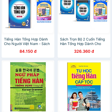
Tiếng Hàn Tổng Hợp Dành
Sách Trọn Bộ 2 Cuốn Tiếng
Cho Người Việt Nam - Sách
Hàn Tổng Hợp Dành Cho
Bài Tập Sơ Cấp 2
Người Việt Sơ Cấp 1 ( Giáo
84.150 đ
326.360 đ
Trình Và Sách Bài Tập ) Bản
In 2 Màu ( tặng kèm bút
Galaxy )