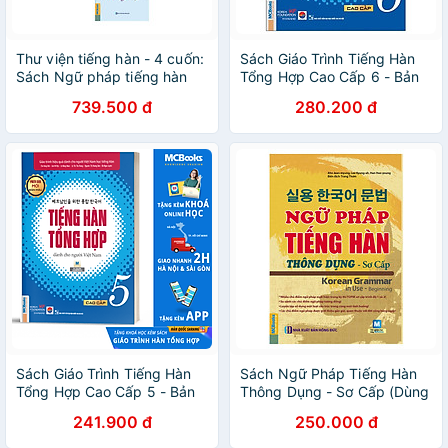
Thư viện tiếng hàn - 4 cuốn:
Sách Giáo Trình Tiếng Hàn
Sách Ngữ pháp tiếng hàn
Tổng Hợp Cao Cấp 6 - Bản
thông dụng (sơ cấp + trung
Màu
739.500 đ
280.200 đ
cấp + cao cấp) + 5000 Từ
Vựng Tiếng Hàn Thông
Dụng ( tặng Những từ dễ
nhầm lẫn trong tiếng Hàn
95k)
Sách Giáo Trình Tiếng Hàn
Sách Ngữ Pháp Tiếng Hàn
Tổng Hợp Cao Cấp 5 - Bản
Thông Dụng - Sơ Cấp (Dùng
Màu
APP MCBooks)
241.900 đ
250.000 đ