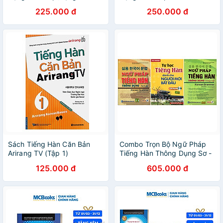
bookmark ngẫu nhiên)
Grammar In Use Beginning -
225.000 đ
250.000 đ
MC
Sách Tiếng Hàn Căn Bản
Combo Trọn Bộ Ngữ Pháp
Arirang TV (Tập 1)
Tiếng Hàn Thông Dụng Sơ -
Trung Cấp (Tặng Sách Tự
125.000 đ
605.000 đ
Học Tiếng Hàn Cho Người
Mới Bắt Đầu)