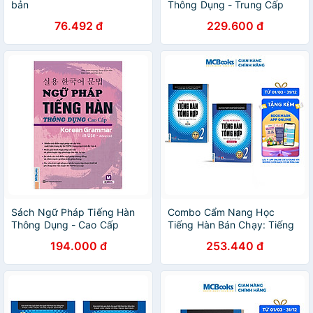
bản
Thông Dụng - Trung Cấp
76.492 đ
229.600 đ
Sách Ngữ Pháp Tiếng Hàn
Combo Cẩm Nang Học
Thông Dụng - Cao Cấp
Tiếng Hàn Bán Chạy: Tiếng
Hàn Tổng Hợp Dành Cho
194.000 đ
253.440 đ
Người Việt Nam - Sơ Cấp 2:
Giáo Trình + Sách Bài Tập
(Bộ Sách Giúp Bạn Công
Phá Tiếng Hàn Thành Công /
Tặng Kèm Bookmark Green
Life)