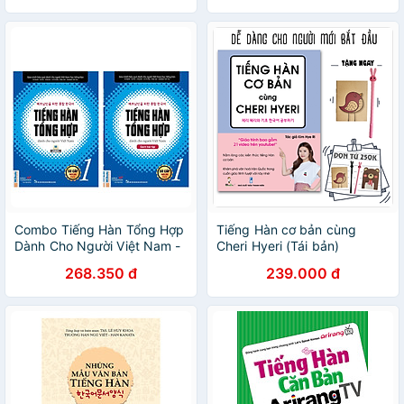
Tiếng Hàn- tặng Bookmark
PĐ
Combo Tiếng Hàn Tổng Hợp
Tiếng Hàn cơ bản cùng
Dành Cho Người Việt Nam -
Cheri Hyeri (Tái bản)
Sơ Cấp 1: Gíao Trình + Bài
268.350 đ
239.000 đ
Tập (Bộ Sách Học Tiếng Hàn
Hiệu Qủa Dành Cho Người
Mới Bắt Đầu / Tặng Kèm
Bookmark Green Life)