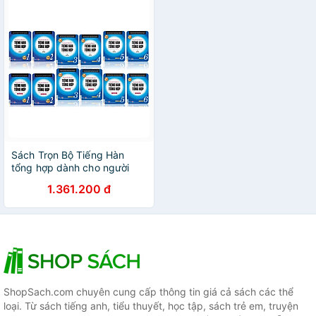
Bookmark Green Life)
Sách Trọn Bộ Tiếng Hàn
tổng hợp dành cho người
Việt Nam ( Giáo trình sơ cấp
1.361.200 đ
1 , sơ cấp 2 , sơ cấp 3 , sơ
cấp 4 , sơ cấp 5 , sơ cấp 6
và sách bài tập ) ( trọn bộ 12
cuốn bản 2 màu ) nt
ShopSach.com chuyên cung cấp thông tin giá cả sách các thể
loại. Từ sách tiếng anh, tiểu thuyết, học tập, sách trẻ em, truyện