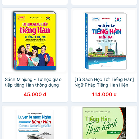
Sách Minjung - Tự học giao
[Tủ Sách Học Tốt Tiếng Hàn]
tiếp tiếng Hàn thông dụng
Ngữ Pháp Tiếng Hàn Hiện
(bìa mềm)
Đại (Cuốn Sách Chinh Phục
45.000 đ
114.000 đ
Tiếng Hàn Hiệu Qủa / Tặng
Kèm Bookmark Green Life)