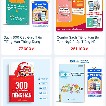
Sách 600 Câu Giao Tiếp
Combo Sách Tiếng Hàn Bỏ
Tiếng Hàn Thông Dụng
Túi ( Ngữ Pháp Tiếng Hàn
Bỏ Túi + 3000 Từ Vựng
77.600 đ
251.100 đ
Tiếng Hàn Theo Chủ Đề )