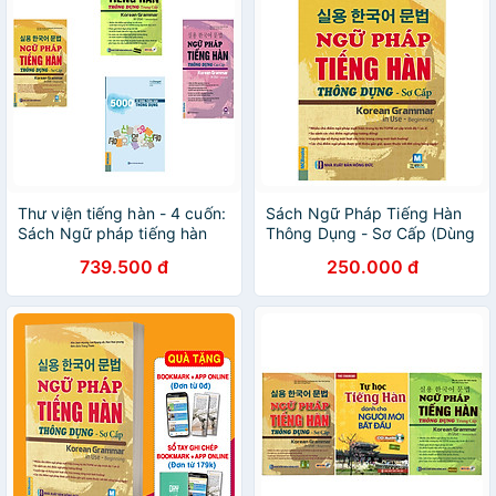
Thư viện tiếng hàn - 4 cuốn:
Sách Ngữ Pháp Tiếng Hàn
Sách Ngữ pháp tiếng hàn
Thông Dụng - Sơ Cấp (Dùng
thông dụng (sơ cấp + trung
APP MCBooks)
739.500 đ
250.000 đ
cấp + cao cấp) + 5000 Từ
Vựng Tiếng Hàn Thông
Dụng ( tặng Những từ dễ
nhầm lẫn trong tiếng Hàn
95k)