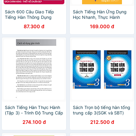
Sách 600 Câu Giao Tiếp
Sách Tiếng Hàn Ứng Dụng
Tiếng Hàn Thông Dụng
Học Nhanh, Thực Hành
Dành Cho Người Tự Học
Ngay Sơ Cấp 2
87.300 đ
169.000 đ
Sách Tiếng Hàn Thực Hành
Sách Trọn bộ tiếng hàn tổng
(Tập 3) - Trình Độ Trung Cấp
trung cấp 3(SGK và SBT)
- Bài Học (Kèm file MP3)
Phiên bản trắng đen
274.100 đ
212.500 đ