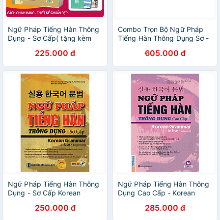
Ngữ Pháp Tiếng Hàn Thông
Combo Trọn Bộ Ngữ Pháp
Dụng - Sơ Cấp( tặng kèm
Tiếng Hàn Thông Dụng Sơ -
bookmark ngẫu nhiên)
Trung Cấp (Tặng Sách Tự
225.000 đ
605.000 đ
Học Tiếng Hàn Cho Người
Mới Bắt Đầu)
Ngữ Pháp Tiếng Hàn Thông
Ngữ Pháp Tiếng Hàn Thông
Dụng - Sơ Cấp Korean
Dụng Cao Cấp - Korean
Grammar In Use Beginning -
Grammar In Use ( tặng kèm
250.000 đ
285.000 đ
MC
bookmark )