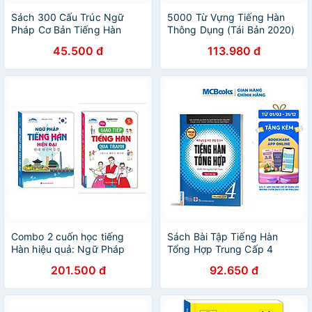
Sách 300 Cấu Trúc Ngữ
5000 Từ Vựng Tiếng Hàn
Pháp Cơ Bản Tiếng Hàn
Thông Dụng (Tái Bản 2020)
45.500 đ
113.980 đ
Combo 2 cuốn học tiếng
Sách Bài Tập Tiếng Hàn
Hàn hiệu quả: Ngữ Pháp
Tổng Hợp Trung Cấp 4
Tiếng Hàn Hiện Đại + Học
201.500 đ
92.650 đ
Giao Tiếp Tiếng Hàn Qua
Tranh