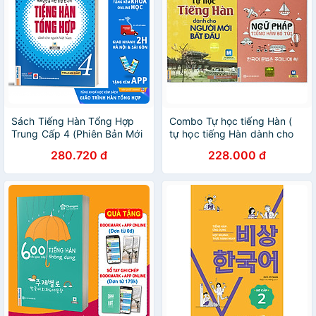
Sách Tiếng Hàn Tổng Hợp
Combo Tự học tiếng Hàn (
Trung Cấp 4 (Phiên Bản Mới
tự học tiếng Hàn dành cho
– In Màu)
người mới bắt đầu + ngữ
280.720 đ
228.000 đ
pháp tiếng Hàn bỏ túi) +
Kèm 2 bookmark như hình
ngẫu nhiên