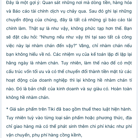
Đây là một gợi ý: Quan sát những nơi mà dòng tiền, hàng hóa
và Báo cáo tài chính dịch vụ chảy qua. Sau đó ghi lại những
chuyển động của chúng, đây là tất cả những gì báo cáo tài
chính làm. Thật sự là như vậy, không phức tạp hơn thế. Bạn
sẽ đặt câu hỏi: “Nhưng nếu như vậy thì tại sao tất cả công
việc này lại nhàm chán đến vậy?” Vâng, chỉ nhàm chán nếu
bạn không hiểu về nó. Các nhiệm vụ của kế toán lặp đi lặp lại
hằng ngày là nhàm chán. Tuy nhiên, làm thế nào để có một
cấu trúc vốn tối ưu và có thể chuyển đổi thành tiền mặt từ các
hoạt động của doanh nghiệp thì lại không hề nhàm chán tí
nào. Đó là bản chất của kinh doanh và sự giàu có. Hoàn toàn
không hề nhàm chán.
* Giá sản phẩm trên Tiki đã bao gồm thuế theo luật hiện hành.
Tuy nhiên tuỳ vào từng loại sản phẩm hoặc phương thức, địa
chỉ giao hàng mà có thể phát sinh thêm chi phí khác như phí
vận chuyển, phụ phí hàng cồng kềnh,