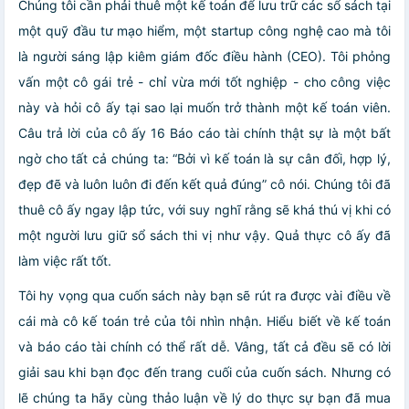
Chúng tôi cần phải thuê một kế toán để lưu trữ các sổ sách tại
một quỹ đầu tư mạo hiểm, một startup công nghệ cao mà tôi
là người sáng lập kiêm giám đốc điều hành (CEO). Tôi phỏng
vấn một cô gái trẻ - chỉ vừa mới tốt nghiệp - cho công việc
này và hỏi cô ấy tại sao lại muốn trở thành một kế toán viên.
Câu trả lời của cô ấy 16 Báo cáo tài chính thật sự là một bất
ngờ cho tất cả chúng ta: “Bởi vì kế toán là sự cân đối, hợp lý,
đẹp đẽ và luôn luôn đi đến kết quả đúng” cô nói. Chúng tôi đã
thuê cô ấy ngay lập tức, với suy nghĩ rằng sẽ khá thú vị khi có
một người lưu giữ sổ sách thi vị như vậy. Quả thực cô ấy đã
làm việc rất tốt.
Tôi hy vọng qua cuốn sách này bạn sẽ rút ra được vài điều về
cái mà cô kế toán trẻ của tôi nhìn nhận. Hiểu biết về kế toán
và báo cáo tài chính có thể rất dễ. Vâng, tất cả đều sẽ có lời
giải sau khi bạn đọc đến trang cuối của cuốn sách. Nhưng có
lẽ chúng ta hãy cùng thảo luận về lý do thực sự bạn đã mua