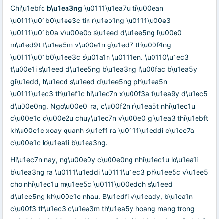
Chi\u1ebfc
b\u1ea3ng
\u0111\u1ea7u ti\u00ean
\u0111\u01b0\u1ee3c tin r\u1eb1ng \u0111\u00e3
\u0111\u01b0a v\u00e0o s\u1eed d\u1ee5ng l\u00e0
m\u1ed9t t\u1ea5m v\u00e1n g\u1ed7 th\u00f4ng
\u0111\u01b0\u1ee3c s\u01a1n \u0111en. \u0110\u1ec3
t\u00e1i s\u1eed d\u1ee5ng b\u1ea3ng l\u00fac b\u1ea5y
gi\u1edd, h\u1ecd s\u1eed d\u1ee5ng ph\u1ea5n
\u0111\u1ec3 th\u1ef1c hi\u1ec7n x\u00f3a t\u1ea9y d\u1ec5
d\u00e0ng. Ngo\u00e0i ra, c\u00f2n r\u1ea5t nhi\u1ec1u
c\u00e1c c\u00e2u chuy\u1ec7n v\u00e0 gi\u1ea3 thi\u1ebft
kh\u00e1c xoay quanh s\u1ef1 ra \u0111\u1eddi c\u1ee7a
c\u00e1c lo\u1ea1i b\u1ea3ng.
Hi\u1ec7n nay, ng\u00e0y c\u00e0ng nhi\u1ec1u lo\u1ea1i
b\u1ea3ng ra \u0111\u1eddi \u0111\u1ec3 ph\u1ee5c v\u1ee5
cho nhi\u1ec1u m\u1ee5c \u0111\u00edch s\u1eed
d\u1ee5ng kh\u00e1c nhau. B\u1edfi v\u1eady, b\u1ea1n
c\u00f3 th\u1ec3 c\u1ea3m th\u1ea5y hoang mang trong