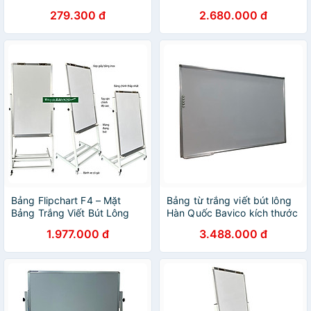
40x60cm
Quốc KT 80x120cm
279.300 đ
2.680.000 đ
Bảng Flipchart F4 – Mặt
Bảng từ trắng viết bút lông
Bảng Trắng Viết Bút Lông
Hàn Quốc Bavico kích thước
Poly Taiwan KT 80x120cm
lớn 1,2x3,0m
1.977.000 đ
3.488.000 đ