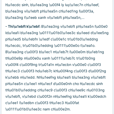
h\u1ecdc sinh, b\u1ea3ng \u00f4 ly luy\u1ec7n ch\u1eef,
b\u1ea3ng vi\u1ebft ph\u1ea5n ch\u1ed1ng l\u00f3a,
b\u1ea3ng t\u1eeb xanh vi\u1ebft ph\u1ea5n,...
- Thi\u1ebft k\u1ebf:
B\u1ea3ng vi\u1ebft ph\u1ea5n l\u00e0
lo\u1ea1i b\u1ea3ng \u0111\u01b0\u1ee3c s\u1eed d\u1ee5ng
ph\u1ed5 bi\u1ebfn \u1edf c\u00e1c tr\u01b0\u1eddng
h\u1ecdc, tr\u01b0\u1eddng \u0111\u00e0o t\u1ea1o.
B\u1ea3ng c\u00f3 b\u1ec1 m\u1eb7t l\u00e0m b\u1eb1ng
th\u00e9p m\u00e0u xanh \u0111\u1eb7c tr\u01b0ng
v\u00f4 c\u00f9ng tr\u01a1n m\u1ecbn v\u00e0 c\u00f3
th\u1ec3 c\u00f3 ho\u1eb7c kh\u00f4ng c\u00f3 d\u00f2ng
k\u1ebb m\u1edd. Nh\u1eefng lo\u1ea1i b\u1ea3ng vi\u1ebft
ph\u1ea5n c\u1ee1 nh\u1ecf d\u00e0nh cho h\u1ecdc sinh
th\u01b0\u1eddng ch\u1ec9 c\u00f3 ch\u1ee9c n\u0103ng
vi\u1ebft, v\u1ebd c\u00f2n nh\u1eefng lo\u1ea1i k\u00edch
c\u1ee1 l\u1edbn c\u00f3 th\u1ec3 h\u00fat
\u0111\u01b0\u1ee3c nam ch\u00e2m.