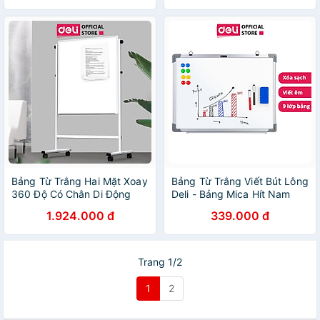
Bảng Từ Trắng Hai Mặt Xoay
Bảng Từ Trắng Viết Bút Lông
360 Độ Có Chân Di Động
Deli - Bảng Mica Hít Nam
Chữ H Điều Chỉnh Cao Thấp
Châm Nhiều Kích Cỡ - Có
1.924.000 đ
339.000 đ
Deli - Bảng Flipchart - Phù
Khay Đựng - Phù Hợp Học
Hợp Trường Học, Văn Phòng
Sinh Văn Phòng - EV450 /
- Nhiều Kích Cỡ
EV600 / EV900
Trang 1/2
1
2