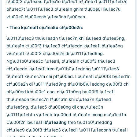
c\u00f3 c\u1ea5u t\u1ea1o b\u1ec1 m\u1eb7t \u0111\u1eb7c
bi\u1ec7t \u0111\u1ec3 b\u1ea1n ghim t\u00e0i li\u1ec7u
v\u00e0 h\u00ecnh \u1ea3nh l\u00ean.
- Theo k\u1ebft c\u1ea5u ch\u00e2n:
\u0110\u1ec3 thu\u1eadn ti\u1ec7n khi s\u1eed d\u1ee5ng,
b\u1ea1n c\u00f3 th\u1ec3 ch\u1ecdn lo\u1ea1i b\u1ea3ng
vi\u1ebft c\u00f3 ch\u00e2n di \u0111\u1ed9ng.
Ng\u01b0\u1ee3c l\u1ea1i, b\u1ea1n c\u00f3 th\u1ec3
ch\u1ecdn lo\u1ea1i treo t\u01b0\u1eddng \u0111\u1ec3
ti\u1ebft ki\u1ec7m chi ph\u00ed. Lo\u1ea1i c\u00f3 b\u1ed1n
ch\u00e2n di \u0111\u1ed9ng th\u01b0\u1eddng c\u00f3 chi
ph\u00ed kh\u00e1 cao, nh\u01b0ng b\u00f9 l\u1ea1i
thu\u1eadn ti\u1ec7n h\u01a1n khi c\u1ea7n s\u1eed
d\u1ee5ng, d\u1ec5 d\u00e0ng di chuy\u1ec3n
\u0111\u1ebfn v\u1ecb tr\u00ed b\u1ea1n mong mu\u1ed1n.
C\u00f2n lo\u1ea1i
b\u1ea3ng
treo t\u01b0\u1eddng
ch\u1ec9 c\u00f3 th\u1ec3 c\u1ed1 \u0111\u1ecbnh t\u1ea1i