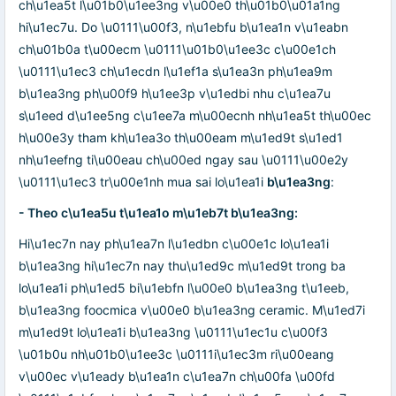
ch\u1ea5t l\u01b0\u1ee3ng v\u00e0 th\u01b0\u01a1ng
hi\u1ec7u. Do \u0111\u00f3, n\u1ebfu b\u1ea1n v\u1eabn
ch\u01b0a t\u00ecm \u0111\u01b0\u1ee3c c\u00e1ch
\u0111\u1ec3 ch\u1ecdn l\u1ef1a s\u1ea3n ph\u1ea9m
b\u1ea3ng ph\u00f9 h\u1ee3p v\u1edbi nhu c\u1ea7u
s\u1eed d\u1ee5ng c\u1ee7a m\u00ecnh nh\u1ea5t th\u00ec
h\u00e3y tham kh\u1ea3o th\u00eam m\u1ed9t s\u1ed1
nh\u1eefng ti\u00eau ch\u00ed ngay sau \u0111\u00e2y
\u0111\u1ec3 tr\u00e1nh mua sai lo\u1ea1i
b\u1ea3ng
:
- Theo c\u1ea5u t\u1ea1o m\u1eb7t b\u1ea3ng:
Hi\u1ec7n nay ph\u1ea7n l\u1edbn c\u00e1c lo\u1ea1i
b\u1ea3ng hi\u1ec7n nay thu\u1ed9c m\u1ed9t trong ba
lo\u1ea1i ph\u1ed5 bi\u1ebfn l\u00e0 b\u1ea3ng t\u1eeb,
b\u1ea3ng foocmica v\u00e0 b\u1ea3ng ceramic. M\u1ed7i
m\u1ed9t lo\u1ea1i b\u1ea3ng \u0111\u1ec1u c\u00f3
\u01b0u nh\u01b0\u1ee3c \u0111i\u1ec3m ri\u00eang
v\u00ec v\u1eady b\u1ea1n c\u1ea7n ch\u00fa \u00fd