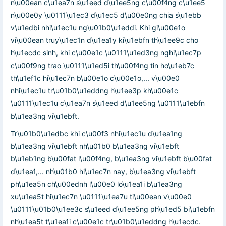
n\u00ean c\u1ea7n s\u1eed d\u1ee5ng c\u00f4ng c\u1ee5
n\u00e0y \u0111\u1ec3 d\u1ec5 d\u00e0ng chia s\u1ebb
v\u1edbi nhi\u1ec1u ng\u01b0\u1eddi. Khi gi\u00e1o
vi\u00ean truy\u1ec1n d\u1ea1y ki\u1ebfn th\u1ee9c cho
h\u1ecdc sinh, khi c\u00e1c \u0111\u1ed3ng nghi\u1ec7p
c\u00f9ng trao \u0111\u1ed5i th\u00f4ng tin ho\u1eb7c
th\u1ef1c hi\u1ec7n b\u00e1o c\u00e1o,... v\u00e0
nhi\u1ec1u tr\u01b0\u1eddng h\u1ee3p kh\u00e1c
\u0111\u1ec1u c\u1ea7n s\u1eed d\u1ee5ng \u0111\u1ebfn
b\u1ea3ng vi\u1ebft.
Tr\u01b0\u1edbc khi c\u00f3 nhi\u1ec1u d\u1ea1ng
b\u1ea3ng vi\u1ebft nh\u01b0 b\u1ea3ng vi\u1ebft
b\u1eb1ng b\u00fat l\u00f4ng, b\u1ea3ng vi\u1ebft b\u00fat
d\u1ea1,... nh\u01b0 hi\u1ec7n nay, b\u1ea3ng vi\u1ebft
ph\u1ea5n ch\u00ednh l\u00e0 lo\u1ea1i b\u1ea3ng
xu\u1ea5t hi\u1ec7n \u0111\u1ea7u ti\u00ean v\u00e0
\u0111\u01b0\u1ee3c s\u1eed d\u1ee5ng ph\u1ed5 bi\u1ebfn
nh\u1ea5t t\u1ea1i c\u00e1c tr\u01b0\u1eddng h\u1ecdc.