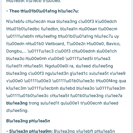
m\u1ed9t v\u1ecb tr\u00ed.
- Theo th\u01b0\u01a1ng hi\u1ec7u:
N\u1ebfu ch\u1ecdn mua b\u1ea3ng c\u00f3 k\u00edch
th\u01b0\u1edbc l\u1edbn, b\u1ea1n n\u00ean t\u00ecm
\u0111\u1ebfn nh\u1eefng th\u01b0\u01a1ng hi\u1ec7u uy
t\u00edn nh\u01b0 Vietboard, T\u00e2n H\u00e0, Bavico,
Dongbu,... \u0111\u1ec3 c\u00f3 ch\u00ednh s\u00e1ch
b\u1ea3o h\u00e0nh v\u00e0 \u0111\u1ed5i tr\u1ea3
t\u1ed1t nh\u1ea5t. Ngo\u00e0i ra, s\u1eed d\u1ee5ng
b\u1ea3ng c\u00f3 ngu\u1ed3n g\u1ed1c xu\u1ea5t x\u1ee9
v\u00e0 \u0111\u00e3 \u0111\u01b0\u1ee3c th\u00f4ng qua
ki\u1ec3m \u0111\u1ecbnh s\u1ebd b\u1ea3o \u0111\u1ea3m
\u0111\u01b0\u1ee3c ch\u1ea5t l\u01b0\u1ee3ng c\u1ee7a
b\u1ea3ng
trong su\u1ed1t qu\u00e1 tr\u00ecnh s\u1eed
d\u1ee5ng.
B\u1ea3ng ph\u1ea5n
- S\u1ea3n ph\u1ea9m:
B\u1ea3ng vi\u1ebft ph\u1ea5n