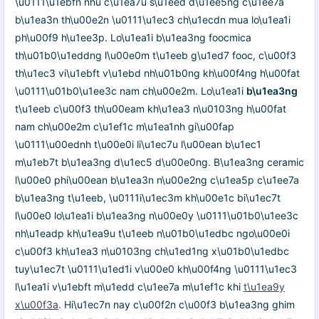
\u0111\u1ebfn nhu c\u1ea7u s\u1eed d\u1ee5ng c\u1ee7a
b\u1ea3n th\u00e2n \u0111\u1ec3 ch\u1ecdn mua lo\u1ea1i
ph\u00f9 h\u1ee3p. Lo\u1ea1i b\u1ea3ng foocmica
th\u01b0\u1eddng l\u00e0m t\u1eeb g\u1ed7 fooc, c\u00f3
th\u1ec3 vi\u1ebft v\u1ebd nh\u01b0ng kh\u00f4ng h\u00fat
\u0111\u01b0\u1ee3c nam ch\u00e2m. Lo\u1ea1i
b\u1ea3ng
t\u1eeb c\u00f3 th\u00eam kh\u1ea3 n\u0103ng h\u00fat
nam ch\u00e2m c\u1ef1c m\u1ea1nh gi\u00fap
\u0111\u00ednh t\u00e0i li\u1ec7u l\u00ean b\u1ec1
m\u1eb7t b\u1ea3ng d\u1ec5 d\u00e0ng. B\u1ea3ng ceramic
l\u00e0 phi\u00ean b\u1ea3n n\u00e2ng c\u1ea5p c\u1ee7a
b\u1ea3ng t\u1eeb, \u0111i\u1ec3m kh\u00e1c bi\u1ec7t
l\u00e0 lo\u1ea1i b\u1ea3ng n\u00e0y \u0111\u01b0\u1ee3c
nh\u1eadp kh\u1ea9u t\u1eeb n\u01b0\u1edbc ngo\u00e0i
c\u00f3 kh\u1ea3 n\u0103ng ch\u1ed1ng x\u01b0\u1edbc
tuy\u1ec7t \u0111\u1ed1i v\u00e0 kh\u00f4ng \u0111\u1ec3
l\u1ea1i v\u1ebft m\u1edd c\u1ee7a m\u1ef1c khi
t\u1ea9y
x\u00f3a
. Hi\u1ec7n nay c\u00f2n c\u00f3 b\u1ea3ng ghim