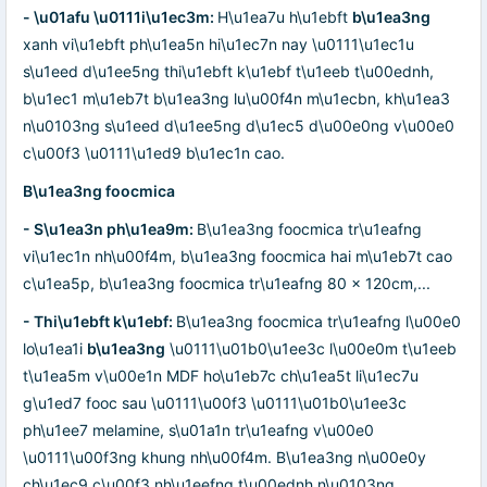
- \u01afu \u0111i\u1ec3m:
H\u1ea7u h\u1ebft
b\u1ea3ng
xanh vi\u1ebft ph\u1ea5n hi\u1ec7n nay \u0111\u1ec1u
s\u1eed d\u1ee5ng thi\u1ebft k\u1ebf t\u1eeb t\u00ednh,
b\u1ec1 m\u1eb7t b\u1ea3ng lu\u00f4n m\u1ecbn, kh\u1ea3
n\u0103ng s\u1eed d\u1ee5ng d\u1ec5 d\u00e0ng v\u00e0
c\u00f3 \u0111\u1ed9 b\u1ec1n cao.
B\u1ea3ng foocmica
- S\u1ea3n ph\u1ea9m:
B\u1ea3ng foocmica tr\u1eafng
vi\u1ec1n nh\u00f4m, b\u1ea3ng foocmica hai m\u1eb7t cao
c\u1ea5p, b\u1ea3ng foocmica tr\u1eafng 80 x 120cm,...
- Thi\u1ebft k\u1ebf:
B\u1ea3ng foocmica tr\u1eafng l\u00e0
lo\u1ea1i
b\u1ea3ng
\u0111\u01b0\u1ee3c l\u00e0m t\u1eeb
t\u1ea5m v\u00e1n MDF ho\u1eb7c ch\u1ea5t li\u1ec7u
g\u1ed7 fooc sau \u0111\u00f3 \u0111\u01b0\u1ee3c
ph\u1ee7 melamine, s\u01a1n tr\u1eafng v\u00e0
\u0111\u00f3ng khung nh\u00f4m. B\u1ea3ng n\u00e0y
ch\u1ec9 c\u00f3 nh\u1eefng t\u00ednh n\u0103ng