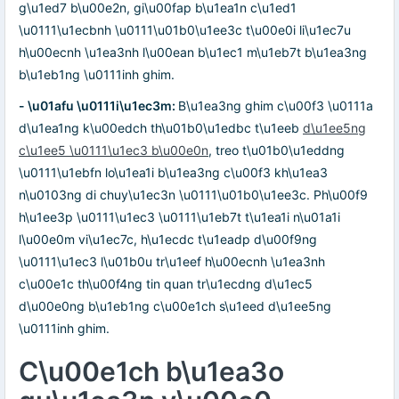
g\u1ed7 b\u00e2n, gi\u00fap b\u1ea1n c\u1ed1
\u0111\u1ecbnh \u0111\u01b0\u1ee3c t\u00e0i li\u1ec7u
h\u00ecnh \u1ea3nh l\u00ean b\u1ec1 m\u1eb7t b\u1ea3ng
b\u1eb1ng \u0111inh ghim.
- \u01afu \u0111i\u1ec3m:
B\u1ea3ng ghim c\u00f3 \u0111a
d\u1ea1ng k\u00edch th\u01b0\u1edbc t\u1eeb
d\u1ee5ng
c\u1ee5 \u0111\u1ec3 b\u00e0n
, treo t\u01b0\u1eddng
\u0111\u1ebfn lo\u1ea1i b\u1ea3ng c\u00f3 kh\u1ea3
n\u0103ng di chuy\u1ec3n \u0111\u01b0\u1ee3c. Ph\u00f9
h\u1ee3p \u0111\u1ec3 \u0111\u1eb7t t\u1ea1i n\u01a1i
l\u00e0m vi\u1ec7c, h\u1ecdc t\u1eadp d\u00f9ng
\u0111\u1ec3 l\u01b0u tr\u1eef h\u00ecnh \u1ea3nh
c\u00e1c th\u00f4ng tin quan tr\u1ecdng d\u1ec5
d\u00e0ng b\u1eb1ng c\u00e1ch s\u1eed d\u1ee5ng
\u0111inh ghim.
C\u00e1ch b\u1ea3o