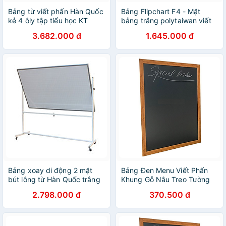
Bảng từ viết phấn Hàn Quốc
Bảng Flipchart F4 - Mặt
kẻ 4 ôly tập tiểu học KT
bảng trắng polytaiwan viết
1.2x3.0m
bút lông KT 60x100cm
3.682.000 đ
1.645.000 đ
Bảng xoay di động 2 mặt
Bảng Đen Menu Viết Phấn
bút lông từ Hàn Quốc trắng
Khung Gỗ Nâu Treo Tường
Bavico nhiều kích thước tùy
60x80cm
2.798.000 đ
370.500 đ
chọn