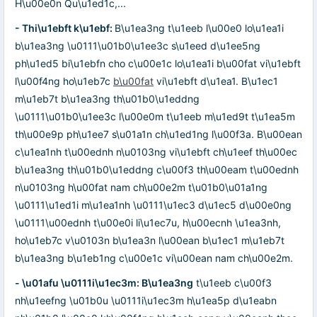
H\u00e0n Qu\u1ed1c,...
- Thi\u1ebft k\u1ebf:
B\u1ea3ng t\u1eeb l\u00e0 lo\u1ea1i
b\u1ea3ng \u0111\u01b0\u1ee3c s\u1eed d\u1ee5ng
ph\u1ed5 bi\u1ebfn cho c\u00e1c lo\u1ea1i b\u00fat vi\u1ebft
l\u00f4ng ho\u1eb7c
b\u00fat
vi\u1ebft d\u1ea1. B\u1ec1
m\u1eb7t b\u1ea3ng th\u01b0\u1eddng
\u0111\u01b0\u1ee3c l\u00e0m t\u1eeb m\u1ed9t t\u1ea5m
th\u00e9p ph\u1ee7 s\u01a1n ch\u1ed1ng l\u00f3a. B\u00ean
c\u1ea1nh t\u00ednh n\u0103ng vi\u1ebft ch\u1eef th\u00ec
b\u1ea3ng th\u01b0\u1eddng c\u00f3 th\u00eam t\u00ednh
n\u0103ng h\u00fat nam ch\u00e2m t\u01b0\u01a1ng
\u0111\u1ed1i m\u1ea1nh \u0111\u1ec3 d\u1ec5 d\u00e0ng
\u0111\u00ednh t\u00e0i li\u1ec7u, h\u00ecnh \u1ea3nh,
ho\u1eb7c v\u0103n b\u1ea3n l\u00ean b\u1ec1 m\u1eb7t
b\u1ea3ng b\u1eb1ng c\u00e1c vi\u00ean nam ch\u00e2m.
- \u01afu \u0111i\u1ec3m: B\u1ea3ng
t\u1eeb c\u00f3
nh\u1eefng \u01b0u \u0111i\u1ec3m h\u1ea5p d\u1eabn