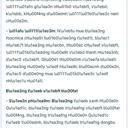
\u0111\u01a1n gi\u1ea3n nh\u01b0 vi\u1ebft, v\u1ebd,
k\u1ebb, kh\u00f4ng d\u00ednh \u0111\u01b0\u1ee3c nam
ch\u00e2m.
- \u01afu \u0111i\u1ec3m:
N\u1ebfu mua b\u1ea3ng
foocmica ch\u1ea5t l\u01b0\u1ee3ng t\u1ed1t, b\u1ec1
m\u1eb7t b\u1ea3ng m\u1ecbn, th\u00ec ch\u1eef vi\u1ebft,
\u0111\u01b0\u1eddng n\u00e9t v\u1ebd thanh m\u1ea3nh,
d\u1ec5 vi\u1ebft. Gi\u00e1 th\u00e0nh c\u1ee7a lo\u1ea1i
b\u1ea3ng n\u00e0y \u1edf m\u1ee9c b\u00ecnh d\u00e2n,
d\u1ec5 d\u00e0ng mua \u0111\u01b0\u1ee3c \u1edf
nhi\u1ec1u n\u01a1i.
B\u1ea3ng t\u1eeb vi\u1ebft b\u00fat
- S\u1ea3n ph\u1ea9m: B\u1ea3ng
t\u1eeb xanh H\u00e0n
Qu\u1ed1c, b\u1ea3ng t\u1eeb tr\u1eafng vi\u1ebft b\u00fat
l\u00f4ng, b\u1ea3ng tr\u1eafng H\u00e0n Qu\u1ed1c
t\u1eeb t\u00ednh, b\u1ea3ng t\u1eeb tr\u1eafng dongbu