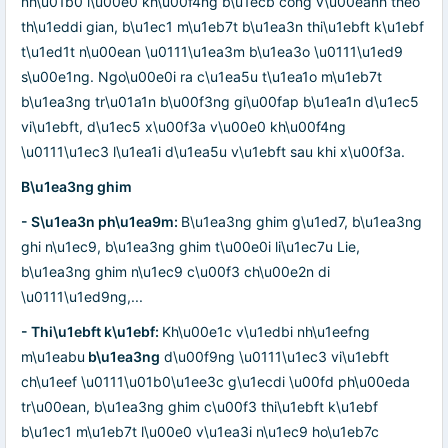
nh\u01b0 l\u00e0 kh\u00f4ng b\u1ecb cong v\u00eanh theo
th\u1eddi gian, b\u1ec1 m\u1eb7t b\u1ea3n thi\u1ebft k\u1ebf
t\u1ed1t n\u00ean \u0111\u1ea3m b\u1ea3o \u0111\u1ed9
s\u00e1ng. Ngo\u00e0i ra c\u1ea5u t\u1ea1o m\u1eb7t
b\u1ea3ng tr\u01a1n b\u00f3ng gi\u00fap b\u1ea1n d\u1ec5
vi\u1ebft, d\u1ec5 x\u00f3a v\u00e0 kh\u00f4ng
\u0111\u1ec3 l\u1ea1i d\u1ea5u v\u1ebft sau khi x\u00f3a.
B\u1ea3ng ghim
- S\u1ea3n ph\u1ea9m:
B\u1ea3ng ghim g\u1ed7, b\u1ea3ng
ghi n\u1ec9, b\u1ea3ng ghim t\u00e0i li\u1ec7u Lie,
b\u1ea3ng ghim n\u1ec9 c\u00f3 ch\u00e2n di
\u0111\u1ed9ng,...
- Thi\u1ebft k\u1ebf:
Kh\u00e1c v\u1edbi nh\u1eefng
m\u1eabu
b\u1ea3ng
d\u00f9ng \u0111\u1ec3 vi\u1ebft
ch\u1eef \u0111\u01b0\u1ee3c g\u1ecdi \u00fd ph\u00eda
tr\u00ean, b\u1ea3ng ghim c\u00f3 thi\u1ebft k\u1ebf
b\u1ec1 m\u1eb7t l\u00e0 v\u1ea3i n\u1ec9 ho\u1eb7c