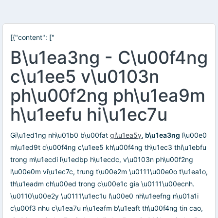
[{"content": ["
B\u1ea3ng - C\u00f4ng
c\u1ee5 v\u0103n
ph\u00f2ng ph\u1ea9m
h\u1eefu hi\u1ec7u
Gi\u1ed1ng nh\u01b0 b\u00fat
gi\u1ea5y
,
b\u1ea3ng
l\u00e0
m\u1ed9t c\u00f4ng c\u1ee5 kh\u00f4ng th\u1ec3 thi\u1ebfu
trong m\u1ecdi l\u1edbp h\u1ecdc, v\u0103n ph\u00f2ng
l\u00e0m vi\u1ec7c, trung t\u00e2m \u0111\u00e0o t\u1ea1o,
th\u1eadm ch\u00ed trong c\u00e1c gia \u0111\u00ecnh.
\u0110\u00e2y \u0111\u1ec1u l\u00e0 nh\u1eefng n\u01a1i
c\u00f3 nhu c\u1ea7u n\u1eafm b\u1eaft th\u00f4ng tin cao,