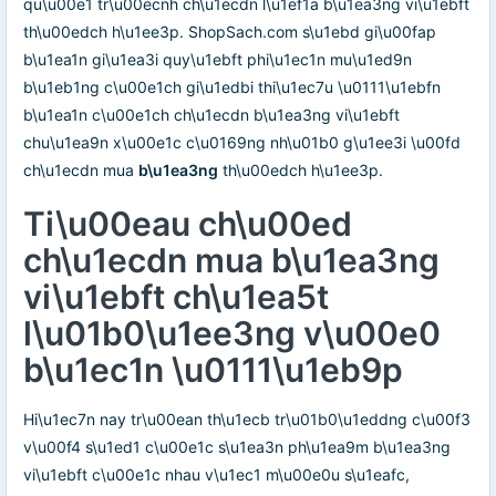
qu\u00e1 tr\u00ecnh ch\u1ecdn l\u1ef1a b\u1ea3ng vi\u1ebft
th\u00edch h\u1ee3p. ShopSach.com s\u1ebd gi\u00fap
b\u1ea1n gi\u1ea3i quy\u1ebft phi\u1ec1n mu\u1ed9n
b\u1eb1ng c\u00e1ch gi\u1edbi thi\u1ec7u \u0111\u1ebfn
b\u1ea1n c\u00e1ch ch\u1ecdn b\u1ea3ng vi\u1ebft
chu\u1ea9n x\u00e1c c\u0169ng nh\u01b0 g\u1ee3i \u00fd
ch\u1ecdn mua
b\u1ea3ng
th\u00edch h\u1ee3p.
Ti\u00eau ch\u00ed
ch\u1ecdn mua b\u1ea3ng
vi\u1ebft ch\u1ea5t
l\u01b0\u1ee3ng v\u00e0
b\u1ec1n \u0111\u1eb9p
Hi\u1ec7n nay tr\u00ean th\u1ecb tr\u01b0\u1eddng c\u00f3
v\u00f4 s\u1ed1 c\u00e1c s\u1ea3n ph\u1ea9m b\u1ea3ng
vi\u1ebft c\u00e1c nhau v\u1ec1 m\u00e0u s\u1eafc,