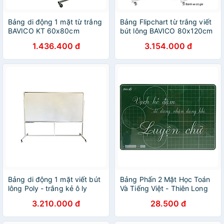
Bảng di động 1 mặt từ trắng
Bảng Flipchart từ trắng viết
BAVICO KT 60x80cm
bút lông BAVICO 80x120cm
1.436.400 đ
3.154.000 đ
Bảng di động 1 mặt viết bút
Bảng Phấn 2 Mặt Học Toán
lông Poly - trắng kẻ ô ly
Và Tiếng Việt - Thiên Long
Bavico 1,2x2,4m
TP-B018 PLUS - Xanh Lá
3.210.000 đ
28.500 đ
(Theo Chương Trình Chân
Trời Sáng Tạo)