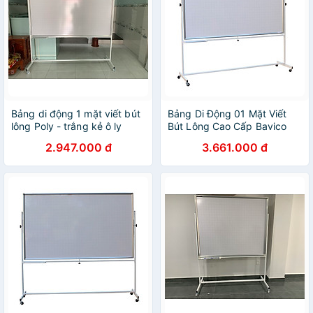
Bảng di động 1 mặt viết bút
Bảng Di Động 01 Mặt Viết
lông Poly - trắng kẻ ô ly
Bút Lông Cao Cấp Bavico
Bavico 1,2x2.0m
Trắng - 1,2x2,4m
2.947.000 đ
3.661.000 đ