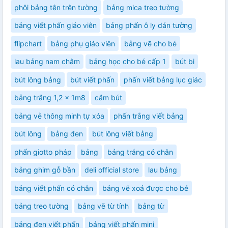
phôi bảng tên trên tường
bảng mica treo tường
bảng viết phấn giáo viên
bảng phấn ô ly dán tường
flipchart
bảng phụ giáo viên
bảng vẽ cho bé
lau bảng nam châm
bảng học cho bé cấp 1
bút bi
bút lông bảng
bút viết phấn
phấn viết bảng lục giác
bảng trắng 1,2 x 1m8
cắm bút
bảng vẻ thông minh tự xóa
phấn trắng viết bảng
bút lông
bảng đen
bút lông viết bảng
phấn giotto pháp
bảng
bảng trắng có chân
bảng ghim gỗ bần
deli official store
lau bảng
bảng viết phấn có chân
bảng vẽ xoá được cho bé
bảng treo tường
bảng vẽ từ tính
bảng từ
bảng đen viết phấn
bảng viết phấn mini