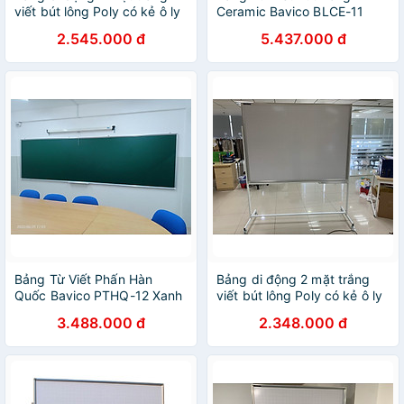
viết bút lông Poly có kẻ ô ly
Ceramic Bavico BLCE-11
Bavico-1,2x1,8m
Trắng 1.2x1.8m
2.545.000 đ
5.437.000 đ
Bảng Từ Viết Phấn Hàn
Bảng di động 2 mặt trắng
Quốc Bavico PTHQ-12 Xanh
viết bút lông Poly có kẻ ô ly
1.2x3.0m
Bavico-1,2x1,4m
3.488.000 đ
2.348.000 đ