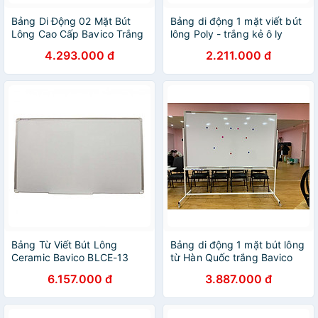
Bảng Di Động 02 Mặt Bút
Bảng di động 1 mặt viết bút
Lông Cao Cấp Bavico Trắng
lông Poly - trắng kẻ ô ly
- KT 1.2x2.0m
Bavico 1,2x1,4m
4.293.000 đ
2.211.000 đ
Bảng Từ Viết Bút Lông
Bảng di động 1 mặt bút lông
Ceramic Bavico BLCE-13
từ Hàn Quốc trắng Bavico
Trắng 1.2x2.4m
nhiều kích thước tùy chọn
6.157.000 đ
3.887.000 đ