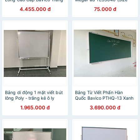
- KT 1,2x2,4m
XL) - Màu Xanh
4.455.000 đ
75.000 đ
Bảng di động 1 mặt viết bút
Bảng Từ Viết Phấn Hàn
lông Poly - trắng kẻ ô ly
Quốc Bavico PTHQ-13 Xanh
Bavico 1,2x1,2m
1.2x3.2m
1.965.000 đ
3.690.000 đ