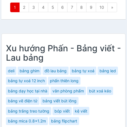
1
2
3
4
5
6
7
8
9
10
»
Xu hướng Phấn - Bảng viết -
Lau bảng
deli
bảng ghim
đồ lau bảng
bảng tự xoá
bảng led
bảng tự xoá 12 inch
phấn thiên long
bảng dạy học tại nhà
văn phòng phẩm
bút xoá kéo
bảng vẽ điện tử
bảng viết bút lông
bảng trắng treo tường
bóp viết
kệ viết
bảng mica 0.8x1.2m
bảng flipchart