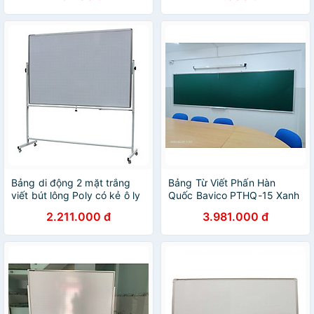
Bảng di động 2 mặt trắng
Bảng Từ Viết Phấn Hàn
viết bút lông Poly có kẻ ô ly
Quốc Bavico PTHQ-15 Xanh
Bavico-1,2x1,2m
1.2x3.6m
2.211.000 đ
3.981.000 đ