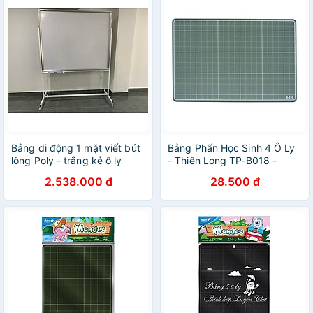
Bảng di động 1 mặt viết bút
Bảng Phấn Học Sinh 4 Ô Ly
lông Poly - trắng kẻ ô ly
- Thiên Long TP-B018 -
Bavico 1,2x1,6m
Xanh Lá
2.538.000 đ
28.500 đ