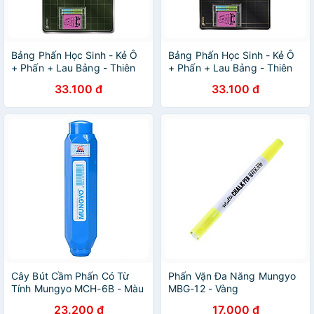
Bảng Phấn Học Sinh - Kẻ Ô
Bảng Phấn Học Sinh - Kẻ Ô
+ Phấn + Lau Bảng - Thiên
+ Phấn + Lau Bảng - Thiên
Long TP-B022 - Màu Xanh
Long TP-B021 - Màu Đen
33.100 đ
33.100 đ
Lá
Cây Bút Cầm Phấn Có Từ
Phấn Vặn Đa Năng Mungyo
Tính Mungyo MCH-6B - Màu
MBG-12 - Vàng
Xanh
23.200 đ
17.000 đ