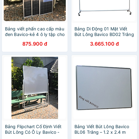
Bảng viết phấn cao cấp màu
Bảng Di Động 01 Mặt Viết
đen Bavico-kẻ 4 ô ly tập cho
Bút Lông Bavico BD02 Trắng
học sinh tiểu học KT tùy
– 1.2 x 2.0 m
875.900 đ
3.665.100 đ
chọn
Bảng Flipchart Cố Định Viết
Bảng Viết Bút Lông Bavico
Bút Lông Có Ô Ly Bavico -
BL06 Trắng – 1.2 x 2.4 m
Trắng (1.2 x 1.2m)