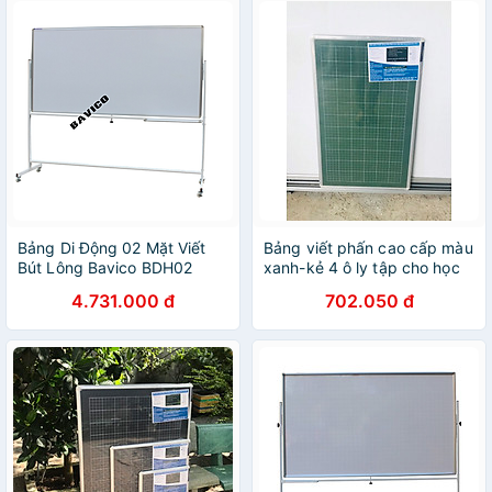
Bảng Di Động 02 Mặt Viết
Bảng viết phấn cao cấp màu
Bút Lông Bavico BDH02
xanh-kẻ 4 ô ly tập cho học
Trắng – 1.2 x 2.0 m
sinh tiểu học nhiều kích
4.731.000 đ
702.050 đ
thước