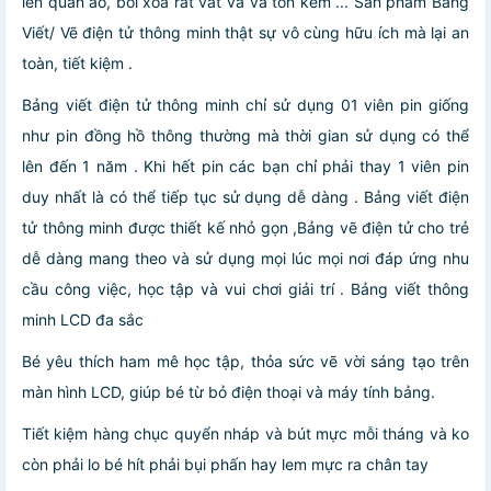
lên quần áo, bôi xóa rất vất vã và tốn kém ... Sản phẩm Bảng
Viết/ Vẽ điện tử thông minh thật sự vô cùng hữu ích mà lại an
toàn, tiết kiệm .
Bảng viết điện tử thông minh chỉ sử dụng 01 viên pin giống
như pin đồng hồ thông thường mà thời gian sử dụng có thể
lên đến 1 năm . Khi hết pin các bạn chỉ phải thay 1 viên pin
duy nhất là có thể tiếp tục sử dụng dễ dàng . Bảng viết điện
tử thông minh được thiết kế nhỏ gọn ,Bảng vẽ điện tử cho trẻ
dễ dàng mang theo và sử dụng mọi lúc mọi nơi đáp ứng nhu
cầu công việc, học tập và vui chơi giải trí . Bảng viết thông
minh LCD đa sắc
Bé yêu thích ham mê học tập, thỏa sức vẽ vời sáng tạo trên
màn hình LCD, giúp bé từ bỏ điện thoại và máy tính bảng.
Tiết kiệm hàng chục quyển nháp và bút mực mỗi tháng và ko
còn phải lo bé hít phải bụi phấn hay lem mực ra chân tay