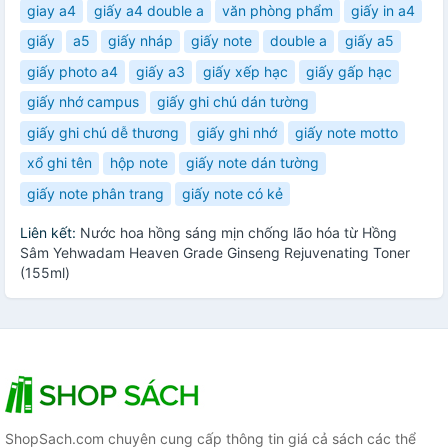
giay a4
giấy a4 double a
văn phòng phẩm
giấy in a4
giấy
a5
giấy nháp
giấy note
double a
giấy a5
giấy photo a4
giấy a3
giấy xếp hạc
giấy gấp hạc
giấy nhớ campus
giấy ghi chú dán tường
giấy ghi chú dễ thương
giấy ghi nhớ
giấy note motto
xổ ghi tên
hộp note
giấy note dán tường
giấy note phân trang
giấy note có kẻ
Liên kết:
Nước hoa hồng sáng mịn chống lão hóa từ Hồng
Sâm Yehwadam Heaven Grade Ginseng Rejuvenating Toner
(155ml)
ShopSach.com chuyên cung cấp thông tin giá cả sách các thể