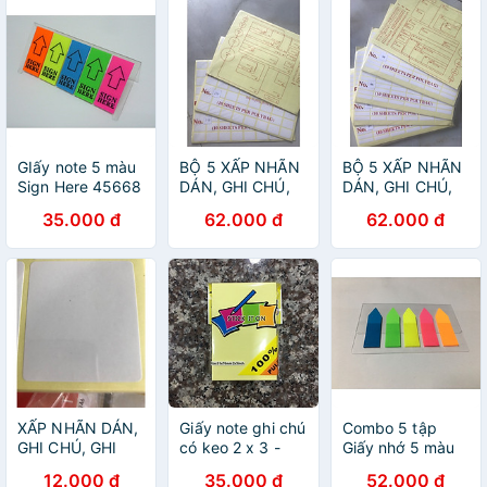
GIấy note 5 màu
BỘ 5 XẤP NHÃN
BỘ 5 XẤP NHÃN
Sign Here 45668
DÁN, GHI CHÚ,
DÁN, GHI CHÚ,
GHI TÊN DECAL
GHI TÊN DECAL
35.000 đ
62.000 đ
62.000 đ
NO.110
NO.99
XẤP NHÃN DÁN,
Giấy note ghi chú
Combo 5 tập
GHI CHÚ, GHI
có keo 2 x 3 -
Giấy nhớ 5 màu
TÊN DECAL
Combo 5 xấp
nhựa WT08
12.000 đ
35.000 đ
52.000 đ
NO.102