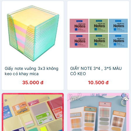
Giấy note vuông 3x3 không
GIẤY NOTE 3*4 , 3*5 MÀU
keo có khay mica
CÓ KEO
35.000 đ
10.500 đ