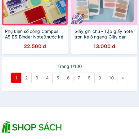
Phụ kiện sổ còng Campus
Giấy ghi chú - Tập giấy note
A5 B5 Binder Note(thước kẻ
trơn kẻ ô ngang Giấy dán
kèm giấy note ,note
ghi nhớ tiện lợi
22.500 đ
13.000 đ
tròn,sticker,túi nhưạ PET)
Trang 1/100
1
2
3
4
5
6
7
8
9
10
»