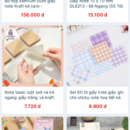
Bộ hộp kèm10m cuộn giấy
Giấy Note 70 x 70 mm
note Kraft kẻ caro -
DL6213 - Kẻ Ngang (55 Tờ)
5.5cmx10m - HOPAX
156.000 đ
15.100 đ
Note basic ruột lưới và kẻ
Set 80 tờ giấy note giấy ghi
ngang giấy trắng và kraft
chú sticky note hoạ tiết kẻ
caro Giấy dán trang trí DIY
7.720 đ
8.800 đ
thủ công ST357