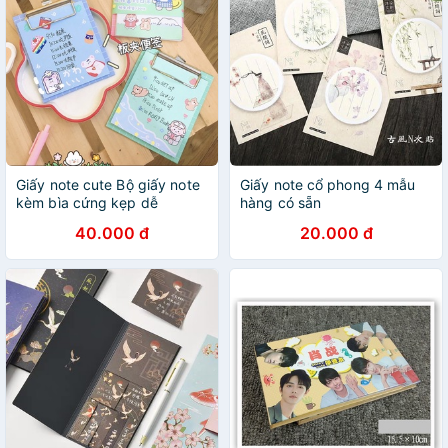
Giấy note cute Bộ giấy note
Giấy note cổ phong 4 mẫu
kèm bìa cứng kẹp dễ
hàng có sẵn
thương tiện lợi có thể tái sử
40.000 đ
20.000 đ
dụng sau khi hết giấy note