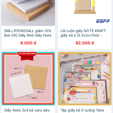
[Mã LIFE0803ALL giảm 10%
Lõi cuộn giấy NOTE KRAFT
đơn 0K] Giấy Nhớ Giấy Note
giấy kẻ ô (5.5cmx10m) -
Có Dòng Kẻ 70 tờ Nhiều Màu
HOPAX
6.000 đ
82.000 đ
Giấy Note 3x3 kẻ caro siêu
Tập giấy kẻ ô vuông Take