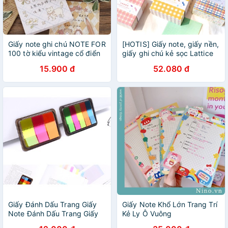
Giấy note ghi chú NOTE FOR
[HOTIS] Giấy note, giấy nền,
100 tờ kiểu vintage cổ điển
giấy ghi chú kẻ sọc Lattice
kẻ caro
(8x8cm) - 400 tờ
15.900 đ
52.080 đ
Giấy Đánh Dấu Trang Giấy
Giấy Note Khổ Lớn Trang Trí
Note Đánh Dấu Trang Giấy
Kẻ Ly Ô Vuông
Note Mũi Tên 5 màu Có Hộp