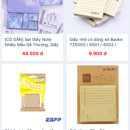
[CÓ SẴN] Set Giấy Note
Giấy nhớ có dòng kẻ Baoke
Nhiều Mẫu Dễ Thương, Giấy
TZ6000 / 6001 / 6002 /
Note Cổ Trang, Galaxy Các
6003 I Giấy note ghi chú 4
49.500 đ
9.900 đ
Loại
màu cỡ 3x3/3x4/3x5/A6