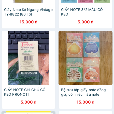
Giấy Note Kẻ Ngang Vintage
GIẤY NOTE 3*2 MÀU CÓ
TY-8822 (80 Tờ)
KEO
15.000 đ
5.000 đ
GIẤY NOTE GHI CHÚ CÓ
Bộ sưu tập giấy note đồng
KEO PRONOTI
giá, có nhiều mẫu note
5.000 đ
15.000 đ