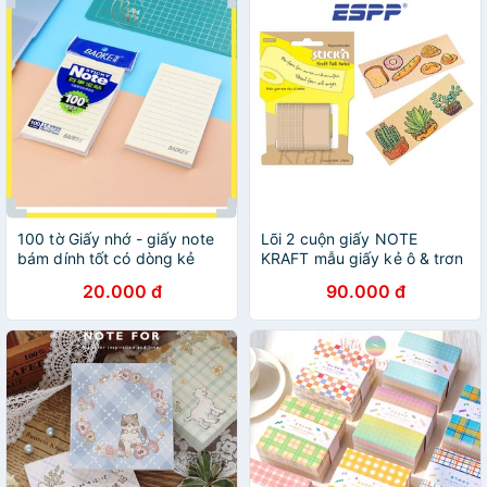
100 tờ Giấy nhớ - giấy note
Lõi 2 cuộn giấy NOTE
bám dính tốt có dòng kẻ
KRAFT mẫu giấy kẻ ô & trơn
Baoke -TZ6003, 102mm x
- HOPAX
20.000 đ
90.000 đ
153mm, 4 màu/Tập