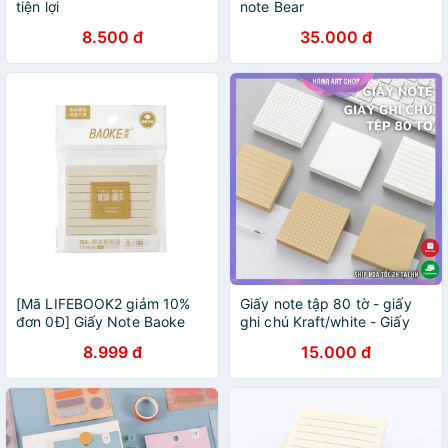
tiện lợi
note Bear
8.500 đ
35.000 đ
[Mã LIFEBOOK2 giảm 10%
Giấy note tập 80 tờ - giấy
đơn 0Đ] Giấy Note Baoke
ghi chú Kraft/white - Giấy
TZ6006 - (Có dòng kẻ, Màu
trơn/ Kẻ ô/ Kẻ ngang
8.999 đ
15.000 đ
Pastel)