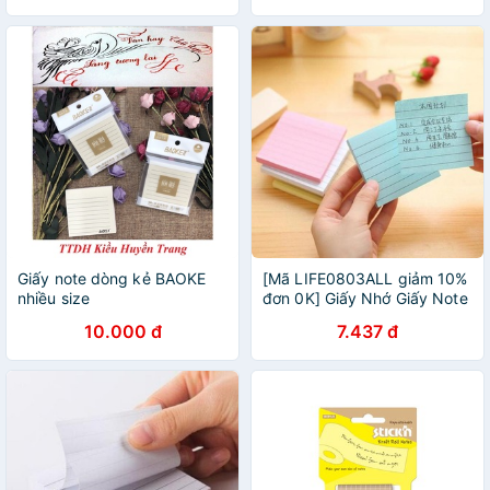
Giấy note dòng kẻ BAOKE
[Mã LIFE0803ALL giảm 10%
nhiều size
đơn 0K] Giấy Nhớ Giấy Note
Có Dòng Kẻ 70 tờ Nhiều Màu
10.000 đ
7.437 đ