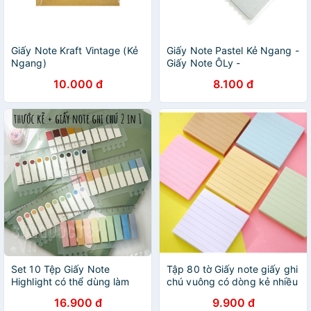
Giấy Note Kraft Vintage (Kẻ
Giấy Note Pastel Kẻ Ngang -
Ngang)
Giấy Note ÔLy -
N1001/N2001 (Màu Giấy
10.000 đ
8.100 đ
Pastel)
Set 10 Tệp Giấy Note
Tập 80 tờ Giấy note giấy ghi
Highlight có thể dùng làm
chú vuông có dòng kẻ nhiều
thước kẻ ST41
màu sắc ST264
16.900 đ
9.900 đ