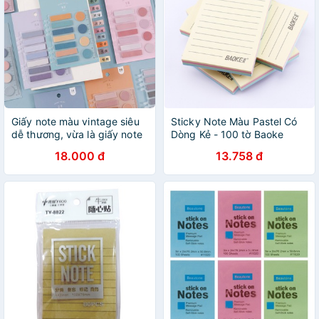
Giấy note màu vintage siêu
Sticky Note Màu Pastel Có
dễ thương, vừa là giấy note
Dòng Kẻ - 100 tờ Baoke
vừa là thước kẻ
18.000 đ
13.758 đ