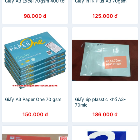
Giấy A3 Excel 70gsm 400 tờ
Giấy in IK Plus A3 70gsm
98.000 đ
125.000 đ
Giấy A3 Paper One 70 gsm
Giấy ép plasstic khổ A3-
70mic
150.000 đ
186.000 đ