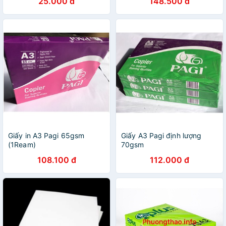
25.000 đ
148.500 đ
Greatway
Giấy in A3 Pagi 65gsm
Giấy A3 Pagi định lượng
(1Ream)
70gsm
108.100 đ
112.000 đ