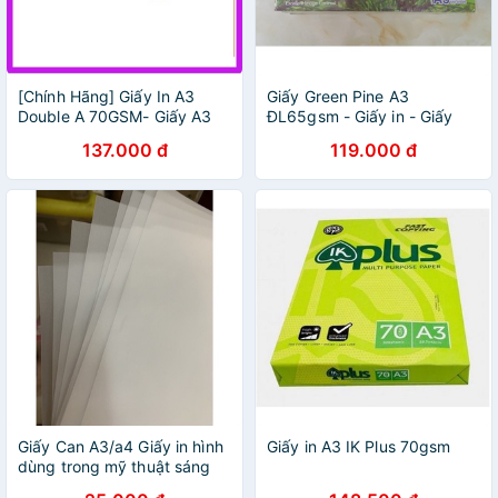
[Chính Hãng] Giấy In A3
Giấy Green Pine A3
Double A 70GSM- Giấy A3
ĐL65gsm - Giấy in - Giấy
Trắng-Mịn-Bền Mực
photo
137.000 đ
119.000 đ
Giấy Can A3/a4 Giấy in hình
Giấy in A3 IK Plus 70gsm
dùng trong mỹ thuật sáng
tạo Giấy can A3/A4