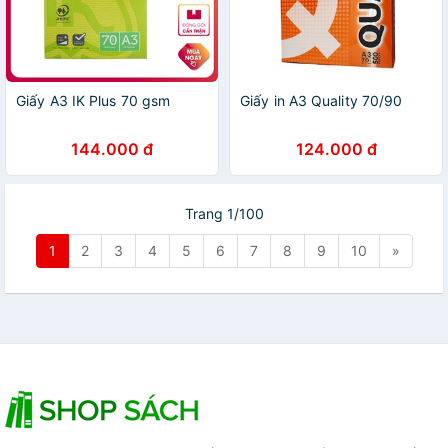
Giấy A3 IK Plus 70 gsm
Giấy in A3 Quality 70/90
144.000 đ
124.000 đ
Trang 1/100
1
2
3
4
5
6
7
8
9
10
»