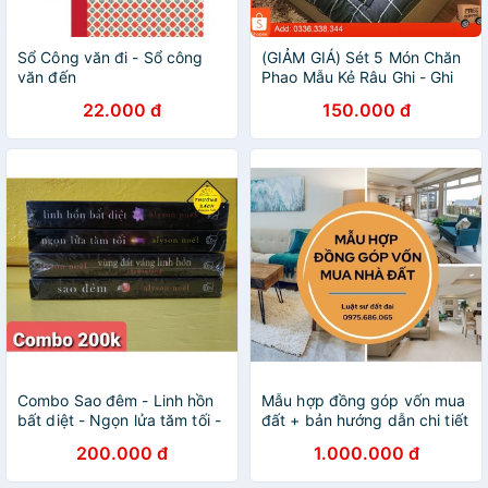
Sổ Công văn đi - Sổ công
(GIẢM GIÁ) Sét 5 Món Chăn
văn đến
Phao Mẫu Kẻ Râu Ghi - Ghi
chú tên mẫu khi đặt đơn
22.000 đ
150.000 đ
(Được chọn mẫu)
Combo Sao đêm - Linh hồn
Mẫu hợp đồng góp vốn mua
bất diệt - Ngọn lửa tăm tối -
đất + bản hướng dẫn chi tiết
Vùng đất linh hồn
của Luật sư
200.000 đ
1.000.000 đ