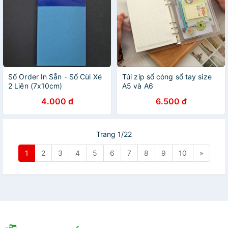
Sổ Order In Sẵn - Sổ Cùi Xé
Túi zip sổ còng sổ tay size
2 Liên (7x10cm)
A5 và A6
4.000 đ
6.500 đ
Trang 1/22
1
2
3
4
5
6
7
8
9
10
»