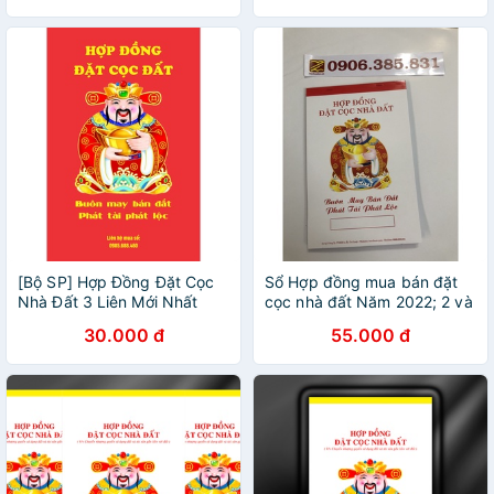
dịch
[Bộ SP] Hợp Đồng Đặt Cọc
Sổ Hợp đồng mua bán đặt
Nhà Đất 3 Liên Mới Nhất
cọc nhà đất Năm 2022; 2 và
New 2022 - Chất Lượng Cao
3 liên đầy đủ pháp lý rõ
30.000 đ
55.000 đ
ràng, tích hợp giấy than