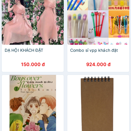
DẠ HỘI KHÁCH ĐẶT
Combo sỉ vpp khách đặt
150.000 đ
924.000 đ