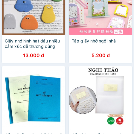
Giấy nhớ hình hạt đậu nhiều
Tập giấy nhớ ngôi nhà
cảm xúc dễ thương dùng
take note dán tủ lạnh dán sổ
13.000 đ
5.200 đ
cute gocnha Góc Nhà
NOTE011