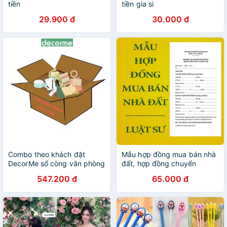
tiền
tiền gia si
29.900 đ
30.000 đ
Combo theo khách đặt
Mẫu hợp đồng mua bán nhà
DecorMe sổ còng văn phòng
đất, hợp đồng chuyển
phẩm n
nhượng quyền sử dụng đất
547.200 đ
65.000 đ
+ Tài liệu hướng dẫn của
Luật sư