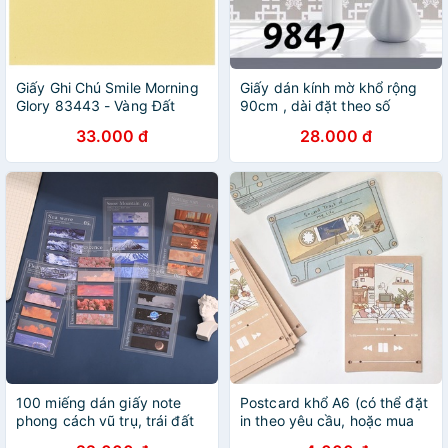
Giấy Ghi Chú Smile Morning
Giấy dán kính mờ khổ rộng
Glory 83443 - Vàng Đất
90cm , dài đặt theo số
lượng× 1m mã 9847
33.000 đ
28.000 đ
100 miếng dán giấy note
Postcard khổ A6 (có thể đặt
phong cách vũ trụ, trái đất
in theo yêu cầu, hoặc mua
tặng kèm khi in Doujinshi)