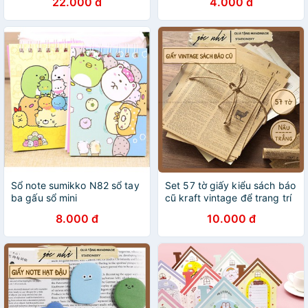
22.000 đ
4.000 đ
Sổ note sumikko N82 sổ tay
Set 57 tờ giấy kiểu sách báo
ba gấu sổ mini
cũ kraft vintage để trang trí
quà decor sổ bullet journal
8.000 đ
10.000 đ
scrapbook gocnha Góc Nhà
GIAY015