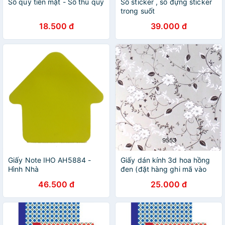
Sổ quỹ tiền mặt - Sổ thủ quỹ
Sổ sticker , sổ đựng sticker
trong suốt
18.500 đ
39.000 đ
Giấy Note IHO AH5884 -
Giấy dán kính 3d hoa hồng
Hình Nhà
đen (đặt hàng ghi mã vào
phân ghi chú hoặc nhắn tin
46.500 đ
25.000 đ
với shop )