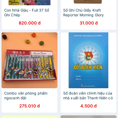
Con Nhà Giàu - Full 37 Sổ
Sổ Ghi Chú Giấy Kraft
Ghi Chép
Reporter Morning Glory
83172 - Mẫu 2 - Nâu Đất
820.000 đ
31.000 đ
Combo văn phòng phẩm
Sổ đoàn viên chính hiệu của
ngocanh đặt
nhà xuất bản Thanh Niên có
tem chuẩn sổ đoàn viên
275.010 đ
4.500 đ