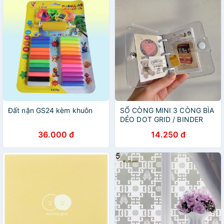
Đất nặn GS24 kèm khuôn
SỔ CÒNG MINI 3 CÒNG BÌA
DẺO DOT GRID / BINDER
MINI KÈM POSTCARD (ảnh
36.000 đ
14.250 đ
thật) - Tiệm nhà Chun