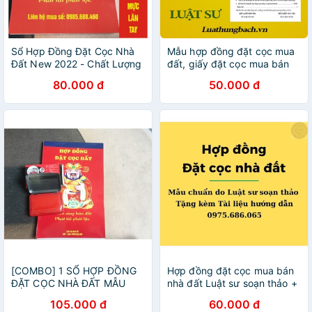
Sổ Hợp Đồng Đặt Cọc Nhà
Mẫu hợp đồng đặt cọc mua
Đất New 2022 - Chất Lượng
đất, giấy đặt cọc mua bán
Cao - 3 Liên - 2 Liên
đất + Tài liệu hướng dẫn của
80.000 đ
50.000 đ
Luật sư
[COMBO] 1 SỔ HỢP ĐỒNG
Hợp đồng đặt cọc mua bán
ĐẶT CỌC NHÀ ĐẤT MẪU
nhà đất Luật sư soạn thảo +
MỚI 2022 + 1 KHAY MỰC
Tài liệu hướng dẫn đặt cọc
105.000 đ
60.000 đ
LĂN TAY
đảm bảo an toàn khi giao