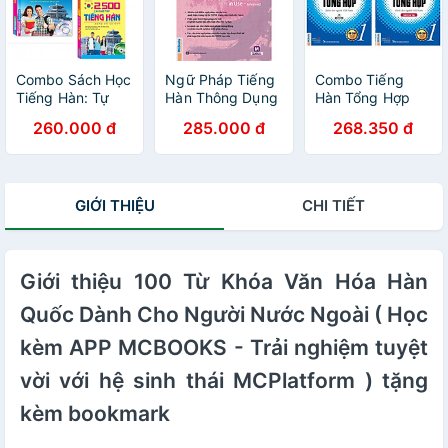
Combo Sách Học
Ngữ Pháp Tiếng
Combo Tiếng
Tiếng Hàn: Tự
Hàn Thông Dụng
Hàn Tổng Hợp
Học Tiếng Hàn
Cao Cấp -
Dành Cho Người
260.000 đ
285.000 đ
268.350 đ
Cấp Tốc + 30
Korean Grammar
Việt Nam - Sơ
Phút Tự Học
In Use ( tặng
Cấp 1: Gíao Trình
Tiếng Hàn Mỗi
kèm bookmark )
+ Bài Tập (Bộ
Ngày + 2500
Sách Học Tiếng
GIỚI THIỆU
CHI TIẾT
Câu Giao Tiếng
Hàn Hiệu Qủa
Hàn- tặng
Dành Cho Người
Bookmark PĐ
Mới Bắt Đầu /
Tặng Kèm
Giới thiệu 100 Từ Khóa Văn Hóa Hàn
Bookmark Green
Life)
Quốc Dành Cho Người Nước Ngoài ( Học
kèm APP MCBOOKS - Trải nghiệm tuyệt
vời với hệ sinh thái MCPlatform ) tặng
kèm bookmark