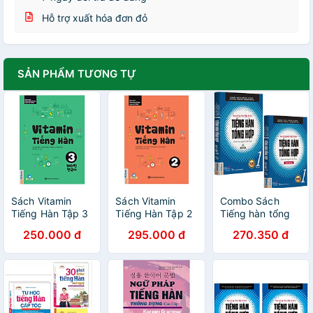
Hỗ trợ xuất hóa đơn đỏ
SẢN PHẨM TƯƠNG TỰ
Sách Vitamin
Sách Vitamin
Combo Sách
Tiếng Hàn Tập 3
Tiếng Hàn Tập 2
Tiếng hàn tổng
hợp dành cho
250.000 đ
295.000 đ
270.350 đ
người Việt Nam -
Sơ cấp 1 (Bản 4
màu)