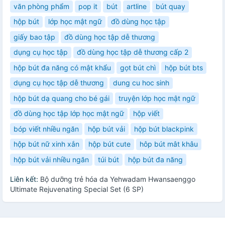
văn phòng phẩm
pop it
bút
artline
bút quay
hộp bút
lớp học mật ngữ
đồ dùng học tập
giấy bao tập
đồ dùng học tập dễ thương
dụng cụ học tập
đồ dùng học tập dễ thương cấp 2
hộp bút đa năng có mật khẩu
gọt bút chì
hộp bút bts
dụng cụ học tập dễ thương
dung cu hoc sinh
hộp bút dạ quang cho bé gái
truyện lớp học mật ngữ
đồ dùng học tập lớp học mật ngữ
hộp viết
bóp viết nhiều ngăn
hộp bút vải
hộp bút blackpink
hộp bút nữ xinh xắn
hộp bút cute
hôp bút mât khâu
hộp bút vải nhiều ngăn
túi bút
hộp bút đa năng
Liên kết:
Bộ dưỡng trẻ hóa da Yehwadam Hwansaenggo
Ultimate Rejuvenating Special Set (6 SP)