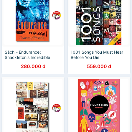
Sách - Endurance:
1001 Songs You Must Hear
Shackleton's Incredible
Before You Die
Voyage by Alfred Lansing |
280.000 đ
559.000 đ
Adventure/ Biography/
Ngoại văn