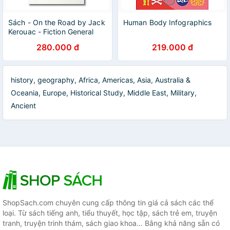
Sách - On the Road by Jack
Human Body Infographics
Kerouac - Fiction General
book in English UK - Sách
280.000 đ
219.000 đ
Ngoại Văn nhập khẩu
history, geography, Africa, Americas, Asia, Australia &
Oceania, Europe, Historical Study, Middle East, Military,
Ancient
ShopSach.com chuyên cung cấp thông tin giá cả sách các thể
loại. Từ sách tiếng anh, tiểu thuyết, học tập, sách trẻ em, truyện
tranh, truyện trinh thám, sách giao khoa... Bằng khả năng sẵn có