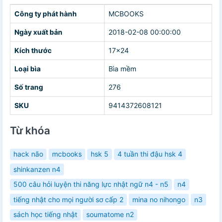
Công ty phát hành
MCBOOKS
Ngày xuất bản
2018-02-08 00:00:00
Kích thước
17x24
Loại bìa
Bìa mềm
Số trang
276
SKU
9414372608121
Từ khóa
hack não
mcbooks
hsk 5
4 tuần thi đậu hsk 4
shinkanzen n4
500 câu hỏi luyện thi năng lực nhật ngữ n4 - n5
n4
tiếng nhật cho mọi người sơ cấp 2
mina no nihongo
n3
sách học tiếng nhật
soumatome n2