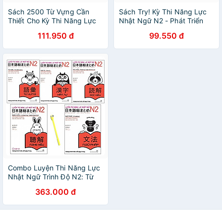
Sách 2500 Từ Vựng Cần
Sách Try! Kỳ Thi Năng Lực
Thiết Cho Kỳ Thi Năng Lực
Nhật Ngữ N2 - Phát Triển
Nhật Ngữ N2
Các Kỹ Năng Tiếng Nhật Từ
111.950 đ
99.550 đ
Ngữ Pháp (Phiên Bản Tiếng
Việt)
Combo Luyện Thi Năng Lực
Nhật Ngữ Trình Độ N2: Từ
Vựng, Ngữ Pháp, Hán Tự,
363.000 đ
Đọc Hiểu, Nghe Hiểu (Kèm
MP3) (Tặng Kèm Bút)