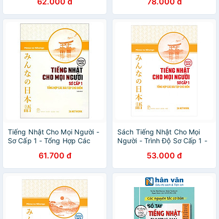
62.000 đ
78.000 đ
Ngữ Pháp (Phiên Bản Tiếng
Ngữ Pháp (Phiên Bản Tiếng
Việt)
Việt)
Tiếng Nhật Cho Mọi Người -
Sách Tiếng Nhật Cho Mọi
Sơ Cấp 1 - Tổng Hợp Các
Người - Trình Độ Sơ Cấp 1 -
Bài Tập Chủ Điểm
Tổng Hợp Các Bài Tập Chủ
61.700 đ
53.000 đ
Điểm (Bản Mới)