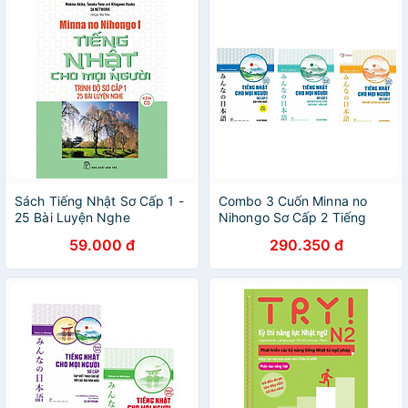
Sách Tiếng Nhật Sơ Cấp 1 -
Combo 3 Cuốn Minna no
25 Bài Luyện Nghe
Nihongo Sơ Cấp 2 Tiếng
Nhật Cho Mọi Người: Bản
59.000 đ
290.350 đ
Tiếng Nhật + Bản Dịch Và
Giải Thích Ngữ Pháp - Tiếng
Việt + Tổng Hợp Các Bài Tập
Chủ Điểm (Sách Nâng Cao
Trình Độ Tiếng Nhật Nhanh
Nhất Cho Người Việt / Tặng
Kèm Bookmark Happy Life)