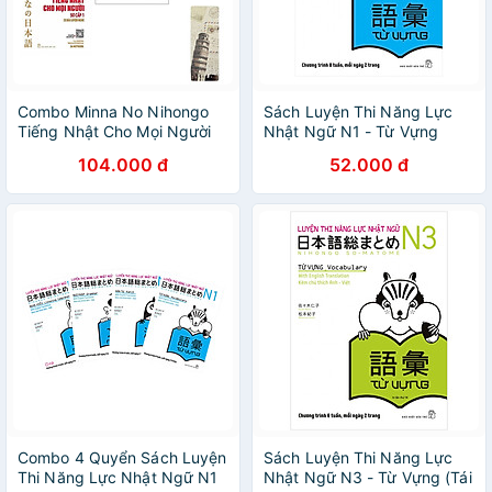
Combo Minna No Nihongo
Sách Luyện Thi Năng Lực
Tiếng Nhật Cho Mọi Người
Nhật Ngữ N1 - Từ Vựng
Sơ Cấp 1: 25 Bài Đọc Hiểu
104.000 đ
52.000 đ
Trình Độ Sơ Cấp + 25 Bài
Luyện Nghe (Bộ Sách Nâng
Cao Kỹ Năng Nghe Và Đọc
Hiểu Tiếng Nhật Hiệu Qủa
Nhất Dành Cho Người Việt /
Tặng Kèm Bookmark Green
Life)
Combo 4 Quyển Sách Luyện
Sách Luyện Thi Năng Lực
Thi Năng Lực Nhật Ngữ N1
Nhật Ngữ N3 - Từ Vựng (Tái