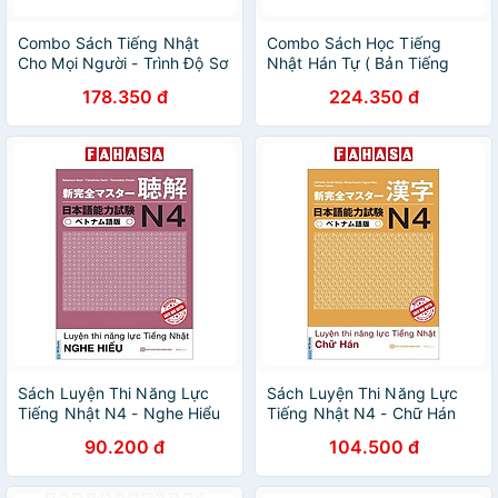
Combo Sách Tiếng Nhật
Combo Sách Học Tiếng
Cho Mọi Người - Trình Độ Sơ
Nhật Hán Tự ( Bản Tiếng
Cấp 1: Tổng Hợp Các Bài
Việt): Tiếng Nhật Cho Mọi
178.350 đ
224.350 đ
Tập Chủ Điểm + Bản Tiếng
Người: Trình Độ Sơ Cấp 1 –
Nhật (Bộ 2 cuốn/ Tặng kèm
Hán Tự (Bản Tiếng Việt) +
bookmark Happpy Life)
Tiếng Nhật Cho Mọi Người:
Trình Độ Sơ Cấp 2 – Hán Tự
(Bản Tiếng Việt) ( Tặng Kèm
Bookmark Green Life)
Sách Luyện Thi Năng Lực
Sách Luyện Thi Năng Lực
Tiếng Nhật N4 - Nghe Hiểu
Tiếng Nhật N4 - Chữ Hán
90.200 đ
104.500 đ