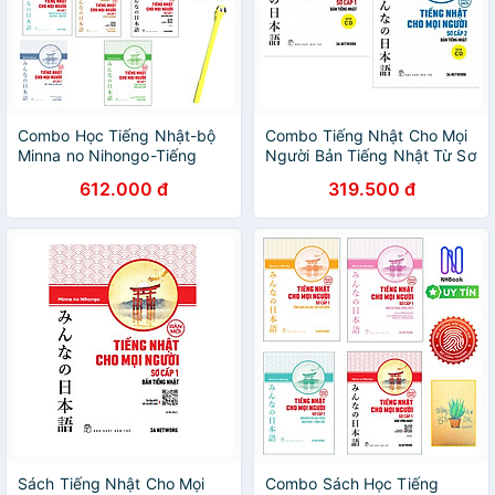
Combo Học Tiếng Nhật-bộ
Combo Tiếng Nhật Cho Mọi
Minna no Nihongo-Tiếng
Người Bản Tiếng Nhật Từ Sơ
Nhật dành cho mọi người-Sơ
Cấp 1 Đến Sơ Cấp 2 : Tiếng
612.000 đ
319.500 đ
cấp 1-Bộ7Cuốn : 25 bài Đọc
Nhật Cho Mọi Người - Trình
Hiểu+25 bài Luyện
Độ Sơ Cấp 1 - Bản Tiếng
Nghe+Viết-Nhớ Các Mẫu
Nhật + Tiếng Nhật Cho Mọi
câu+Bản Tiếng Nhật+Hán
Người - Sơ Cấp 2 - Bản
Tự+Bản Dịch Và Giải Thích
Tiếng Nhật
Ngữu Pháp-Tiếng Việt+Tổng
Hợp Các Bài Tập Chủ
Điểm(Tặng kèm Viết)
Sách Tiếng Nhật Cho Mọi
Combo Sách Học Tiếng