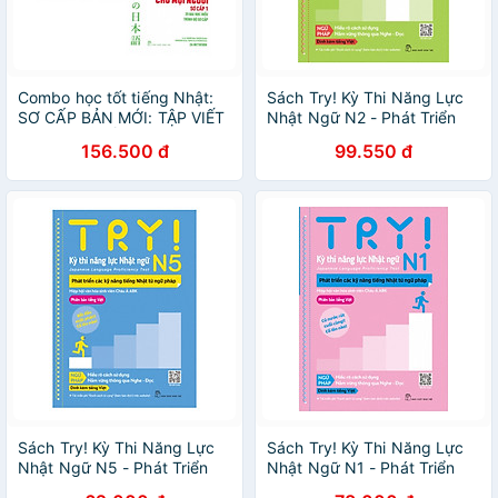
Combo học tốt tiếng Nhật:
Sách Try! Kỳ Thi Năng Lực
SƠ CẤP BẢN MỚI: TẬP VIẾT
Nhật Ngữ N2 - Phát Triển
THEO CHỦ ĐỀ VỚI CÁC BÀI
Các Kỹ Năng Tiếng Nhật Từ
156.500 đ
99.550 đ
VĂN MẪU + 25 BÀI ĐỌC
Ngữ Pháp (Phiên Bản Tiếng
HIỂU TRÌNH ĐỘ SƠ CẤP
Việt)
Sách Try! Kỳ Thi Năng Lực
Sách Try! Kỳ Thi Năng Lực
Nhật Ngữ N5 - Phát Triển
Nhật Ngữ N1 - Phát Triển
Các Kỹ Năng Tiếng Nhật Từ
Các Kỹ Năng Tiếng Nhật Từ