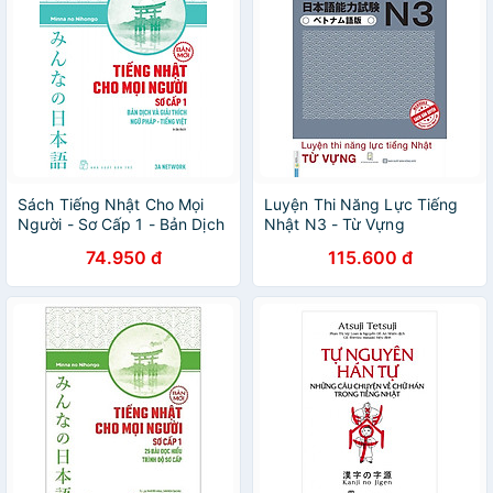
Sách Tiếng Nhật Cho Mọi
Luyện Thi Năng Lực Tiếng
Người - Sơ Cấp 1 - Bản Dịch
Nhật N3 - Từ Vựng
Và Giải Thích Ngữ Pháp -
74.950 đ
115.600 đ
Tiếng Việt (Bản Mới)