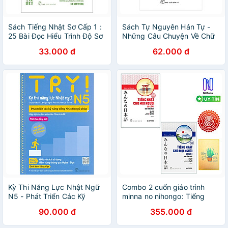
Sách Tiếng Nhật Sơ Cấp 1 :
Sách Tự Nguyên Hán Tự -
25 Bài Đọc Hiểu Trình Độ Sơ
Những Câu Chuyện Về Chữ
Cấp
Hán Trong Tiếng Nhật
33.000 đ
62.000 đ
Kỳ Thi Năng Lực Nhật Ngữ
Combo 2 cuốn giáo trình
N5 - Phát Triển Các Kỹ
minna no nihongo: Tiếng
Năng Tiếng Nhật Từ Ngữ
Nhật Cho Mọi Người - Trình
90.000 đ
355.000 đ
Pháp
Độ Sơ Cấp 1 và 2 - Bản
Tiếng Nhật Tặng sổ tay VDT