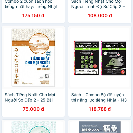
Combo 2 cuốn sách học
Sách Tiếng Nhật Cho Mọi
tiếng nhật hay: Tiếng Nhật
Người: Trình Độ Sơ Cấp 2 –
Cho Mọi Người - Sơ Cấp 1 +
Hán Tự (Bản Tiếng Việt)
175.150 đ
108.000 đ
2 - Bản Dịch Và Giải Thích
(Bản Mới)
Ngữ Pháp - Tiếng Việt (
Tặng kèm Bookmark Happy
Life)
Sách Tiếng Nhật Cho Mọi
Sách - Combo Bộ đề luyện
Người Sơ Cấp 2 - 25 Bài
thi năng lực tiếng Nhật - N3
Luyện Nghe
(2 cuốn)
75.000 đ
118.788 đ