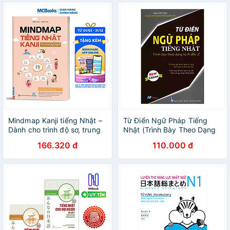
Mindmap Kanji tiếng Nhật –
Từ Điển Ngữ Pháp Tiếng
Dành cho trình độ sơ, trung
Nhật (Trình Bày Theo Dạng
cấp - Học kèm app
Từ A Đến Z)
166.320 đ
110.000 đ