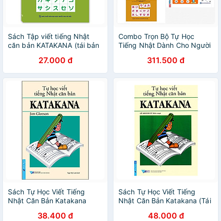
Sách Tập viết tiếng Nhật
Combo Trọn Bộ Tự Học
căn bản KATAKANA (tái bản
Tiếng Nhật Dành Cho Người
03)
Việt ( Tập Viết Tiếng Nhật
27.000 đ
311.500 đ
Căn Bản Katakana + Tập
Viết Tiếng Nhật Căn Bản
Hiragana + 28 Ngày Tự Học
Tiếng Nhật ) / Tặng kèm
móc khóa
Sách Tự Học Viết Tiếng
Sách Tự Học Viết Tiếng
Nhật Căn Bản Katakana
Nhật Căn Bản Katakana (Tái
Bản 2016)
38.400 đ
48.000 đ