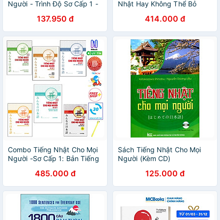
Người - Trình Độ Sơ Cấp 1 -
Nhật Hay Không Thể Bỏ
Bản Tiếng Nhật - (Tái Bản)
Qua: Tiếng Nhật Cho Mọi
137.950 đ
414.000 đ
Người - Trình Độ Sơ Cấp 1 (
Tổng Hợp Các Bài Tập Chủ
Điểm + Hán Tự + Bản Dịch
Và Giải Thích Ngữ Pháp -
Tiếng Việt + Bản Tiếng
Nhật)
Combo Tiếng Nhật Cho Mọi
Sách Tiếng Nhật Cho Mọi
Người -Sơ Cấp 1: Bản Tiếng
Người (Kèm CD)
Nhật+25 Bài Luyện
485.000 đ
125.000 đ
Nghe+Tổng Hợp Các Bài
Tập Chủ Điểm+Viết - Nhớ
Các Mẫu Câu+25 Bài Đọc
Hiểu Trình Độ Sơ Cấp+Bản
Dịch Và Giải Thích Ngữ Pháp