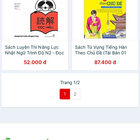
Sách Luyện Thi Năng Lực
Sách Từ Vựng Tiếng Hàn
Nhật Ngữ Trình Độ N2 - Đọc
Theo Chủ Đề (Tái Bản 01
Hiểu
Kèm Đĩa Cd)
52.000 đ
87.400 đ
Trang 1/2
1
2