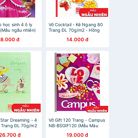
 học sinh 4 ô ly
Vở Cocktail - Kẻ Ngang 80
 (Mẫu ngẫu nhiên)
Trang ĐL 70g/m2 - Hồng
Hà (Mẫu Màu Giao Ngẫu
8.000 đ
14.000 đ
Nhiên)
 Star Dreaming - 4
Vở Gift 120 Trang - Campus
 Trang ĐL 70g/m2
NB-BSGIF120 (Mẫu Màu
à 0750 (Mẫu Màu
Giao Ngẫu Nhiên)
26.700 đ
19.000 đ
u Nhiên)