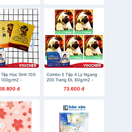
Tập Học Sinh 100
Combo 5 Tập 4 Ly Ngang
 100g/m2 -
200 Trang ĐL 60g/m2 -
 Cute Bears (Mẫu
FAHASA (Mẫu Màu Giao
68.800 đ
73.600 đ
 Ngẫu Nhiên)
Ngẫu Nhiên)