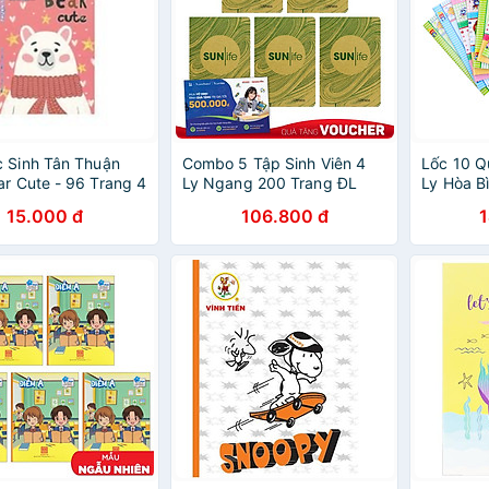
 Sinh Tân Thuận
Combo 5 Tập Sinh Viên 4
Lốc 10 Q
ar Cute - 96 Trang 4
Ly Ngang 200 Trang ĐL
Ly Hòa B
60g/m2 - FAHASA - Bìa
15.000 đ
106.800 đ
Kraft SunLife (Mẫu Màu
Giao Ngẫu Nhiên)