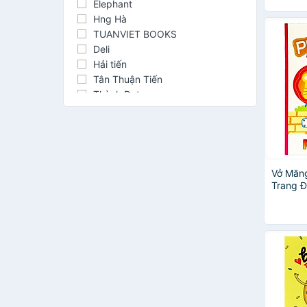
Elephant
Hng Hà
TUANVIET BOOKS
Deli
Hải tiến
Tân Thuận Tiến
Thành Đạt
Việt Tiến
1980Books
Chibooks
Fabico
Giấy Hải Tiến
Vở Măn
Hòa Bình
Trang Đ
Tiến 17
KLONG
Ngẫu N
Nhà Sách Nhân Văn
ODM
Plus
Thiên Long
Uyên Loan