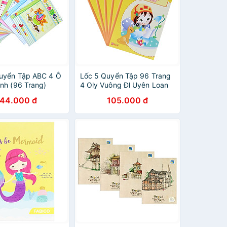
uyển Tập ABC 4 Ô
Lốc 5 Quyển Tập 96 Trang
ình (96 Trang)
4 Oly Vuông Đl Uyên Loan
100gr Hồng Hà
144.000 đ
105.000 đ