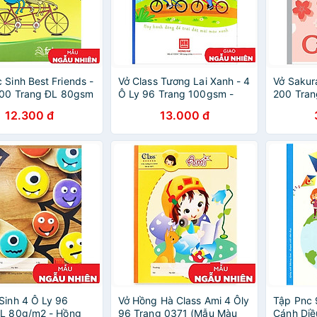
 Sinh Best Friends -
Vở Class Tương Lai Xanh - 4
Vở Sakur
100 Trang ĐL 80gsm
Ô Ly 96 Trang 100gsm -
200 Tran
a 04 (Mẫu Sản
Hồng Hà 0304 (Mẫu Màu
Campus 
12.300 đ
13.000 đ
gẫu Giao Ngẫu
Giao Ngẫu Nhiên)
Màu Hồn
Sinh 4 Ô Ly 96
Vở Hồng Hà Class Ami 4 Ôly
Tập Pnc 
ĐL 80g/m2 - Hồng
96 Trang 0371 (Mẫu Màu
Cánh Diề