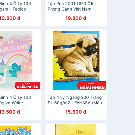
Sinh 4 Ô Ly 100
Tập Pnc 200T Dl70 Ôli -
gsm - Fabico
Phong Cảnh Việt Nam -
Mẫu Màu Giao Ngẫu
Giao Mẫu Ngẫu Nhiên
10.800 đ
19.800 đ
Sinh 4 Ô Ly 100
Tập 4 Ly Ngang 200 Trang
0gsm White -
ĐL 60g/m2 - FAHASA (Mẫu
 FI618384 (Mẫu
Màu Giao Ngẫu Nhiên)
13.500 đ
15.500 đ
 Ngẫu Nhiên)