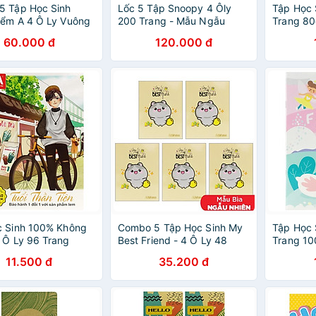
5 Tập Học Sinh
Lốc 5 Tập Snoopy 4 Ôly
Tập Học 
iểm A 4 Ô Ly Vuông
200 Trang - Mẫu Ngẫu
Trang 80
ng 100gsm - Hồng
Nhiên
ELE23 (
60.000 đ
120.000 đ
6
Nhiên)
c Sinh 100% Không
Combo 5 Tập Học Sinh My
Tập Học 
 Ô Ly 96 Trang
Best Friend - 4 Ô Ly 48
Trang 10
 Thành Đạt - Tuổi
Trang 120gsm - Fahasa
Elephant
11.500 đ
35.200 đ
ên (Mẫu Màu Giao
5341 (Mẫu Bìa Giao Ngẫu
Màu Giao
hiên)
Nhiên)