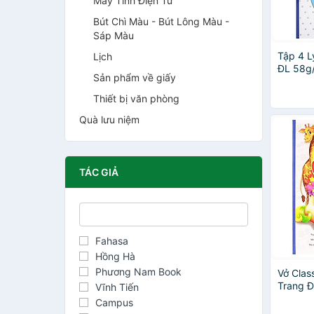
Máy Tính Điện Tử
Bút Chì Màu - Bút Lông Màu -
Sáp Màu
Tập 4 
Lịch
ĐL 58g
Sản phẩm về giấy
(Mẫu M
Nhiên)
Thiết bị văn phòng
Quà lưu niệm
TÁC GIẢ
Fahasa
Hồng Hà
Phương Nam Book
Vở Clas
Trang 
Vĩnh Tiến
Hà (Mẫ
Campus
Nhiên)