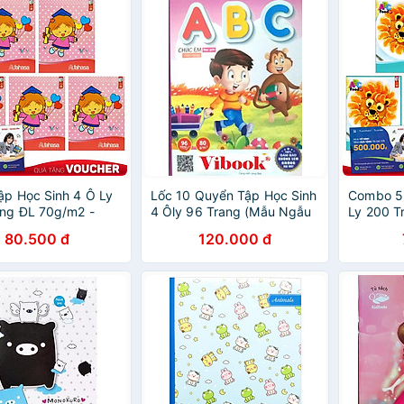
ập Học Sinh 4 Ô Ly
Lốc 10 Quyển Tập Học Sinh
Combo 5 
ng ĐL 70g/m2 -
4 Ôly 96 Trang (Mẫu Ngẫu
Ly 200 T
 (Mẫu Màu Giao
Nhiên)
FAHASA 
80.500 đ
120.000 đ
hiên)
Ngẫu Nhi