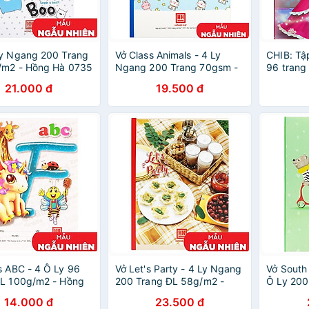
Ly Ngang 200 Trang
Vở Class Animals - 4 Ly
CHIB: Tập
/m2 - Hồng Hà 0735
Ngang 200 Trang 70gsm -
96 trang
àu Giao Ngẫu
Hồng Hà 0442 (Mẫu Màu
21.000 đ
19.500 đ
Giao Ngẫu Nhiên)
s ABC - 4 Ô Ly 96
Vở Let's Party - 4 Ly Ngang
Vở South
ĐL 100g/m2 - Hồng
200 Trang ĐL 58g/m2 -
Ô Ly 200
u Màu Giao Ngẫu
Hồng Hà 0755 (Mẫu Màu
- Hồng H
14.000 đ
23.500 đ
Giao Ngẫu Nhiên)
Giao Ngẫ