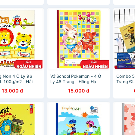
g Non 4 Ô Ly 96
Vở School Pokemon - 4 Ô
Combo 5 
L 100g/m2 - Hải
Ly 48 Trang - Hồng Hà
Trang ĐL
25 (Mẫu Màu Giao
0509 (Mẫu Màu Giao Ngẫu
FAHASA -
13.000 đ
15.000 đ
hiên)
Nhiên)
Màu Giao