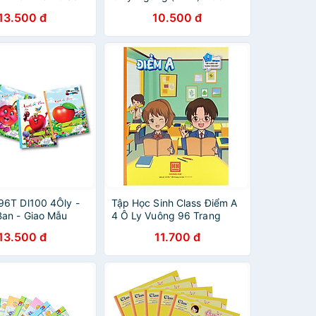
u Nhiên
Trang - ĐL 70 (Mẫu Màu
13.500 đ
10.500 đ
Giao Ngẫu Nhiên)
96T Dl100 4Ôly -
Tập Học Sinh Class Điểm A
Ban - Giao Mẫu
4 Ô Ly Vuông 96 Trang
iên
100gsm - Hồng Hà 0316
13.500 đ
11.700 đ