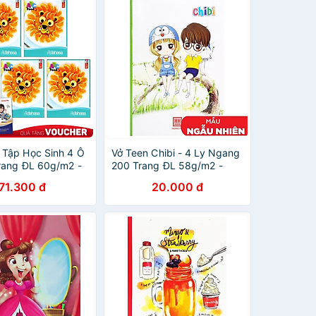
Tập Học Sinh 4 Ô
Vở Teen Chibi - 4 Ly Ngang
rang ĐL 60g/m2 -
200 Trang ĐL 58g/m2 -
(Mẫu Màu Giao
Hồng Hà (Mẫu Màu Giao
71.300 đ
20.000 đ
ên)
Ngẫu Nhiên)