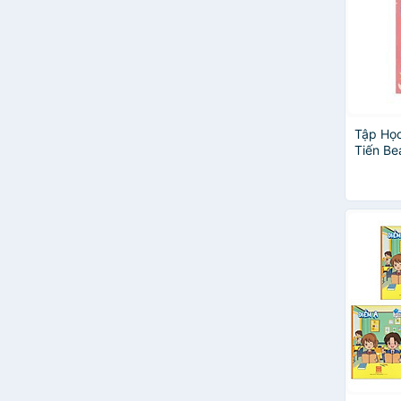
Tập Học
Tiến Be
Ôly