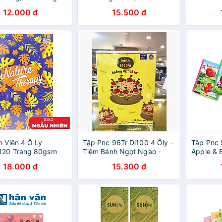
ass Monster - 0428
Giao Ngẫu Nhiên)
Mẫu Ngẫ
12.000 đ
15.500 đ
àu Giao Ngẫu
h Viên 4 Ô Ly
Tập Pnc 96Tr Dl100 4 Ôly -
Tập Pnc 
120 Trang 80gsm
Tiệm Bánh Ngọt Ngào -
Apple & 
te White - Elephant
Giao Mẫu Ngẫu Nhiên
Ngẫu Nh
18.000 đ
15.300 đ
45 (Mẫu Màu Giao
hiên)