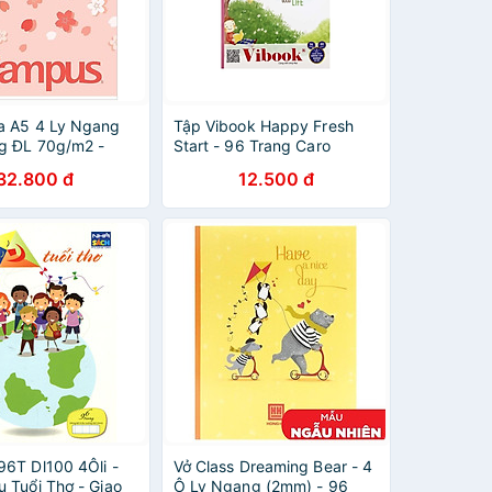
a A5 4 Ly Ngang
Tập Vibook Happy Fresh
g ĐL 70g/m2 -
Start - 96 Trang Caro
NB-ASKR200 -
32.800 đ
12.500 đ
g Cam
96T Dl100 4Ôli -
Vở Class Dreaming Bear - 4
u Tuổi Thơ - Giao
Ô Ly Ngang (2mm) - 96