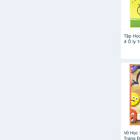
Tập Học
4 Ô ly 
- Fahas
Phẩm N
Nhiên)
Vở Học 
Trang 