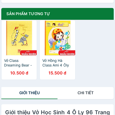
SẢN PHẨM TƯƠNG TỰ
Vở Class
Vở Hồng Hà
Dreaming Bear -
Class Ami 4 Ôly
4 Ô Ly Ngang
96 Trang 0371
10.500 đ
15.500 đ
(2mm) - 96
(Mẫu Màu Giao
Trang - ĐL 70
Ngẫu Nhiên)
(Mẫu Màu Giao
Ngẫu Nhiên)
GIỚI THIỆU
CHI TIẾT
Giới thiệu Vở Học Sinh 4 Ô Ly 96 Trang