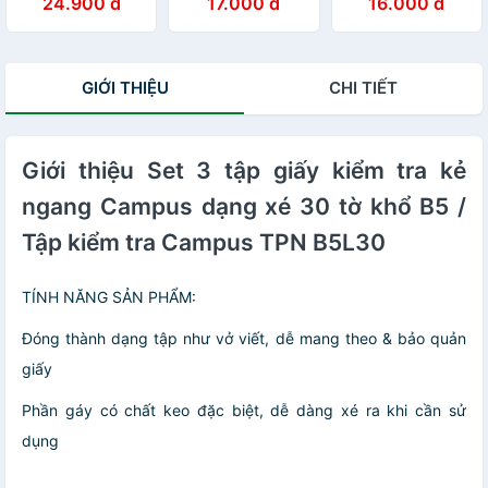
24.900 đ
17.000 đ
16.000 đ
+ 10 tờ đơn)
TPBM70G-30
GIỚI THIỆU
CHI TIẾT
Giới thiệu Set 3 tập giấy kiểm tra kẻ
ngang Campus dạng xé 30 tờ khổ B5 /
Tập kiểm tra Campus TPN B5L30
TÍNH NĂNG SẢN PHẨM:
Đóng thành dạng tập như vở viết, dễ mang theo & bảo quản
giấy
Phần gáy có chất keo đặc biệt, dễ dàng xé ra khi cần sử
dụng