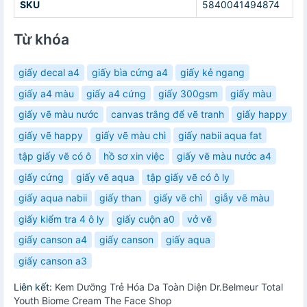
SKU
5840041494874
Từ khóa
giấy decal a4
giấy bìa cứng a4
giấy kẻ ngang
giấy a4 màu
giấy a4 cứng
giấy 300gsm
giấy màu
giấy vẽ màu nước
canvas trắng để vẽ tranh
giấy happy
giấy vẽ happy
giấy vẽ màu chì
giấy nabii aqua fat
tập giấy vẽ có ô
hồ sơ xin việc
giấy vẽ màu nước a4
giấy cứng
giấy vẽ aqua
tập giấy vẽ có ô ly
giấy aqua nabii
giấy than
giấy vẽ chì
giẫy vẽ màu
giấy kiểm tra 4 ô ly
giấy cuộn a0
vở vẽ
giấy canson a4
giấy canson
giấy aqua
giấy canson a3
Liên kết:
Kem Dưỡng Trẻ Hóa Da Toàn Diện Dr.Belmeur Total
Youth Biome Cream The Face Shop