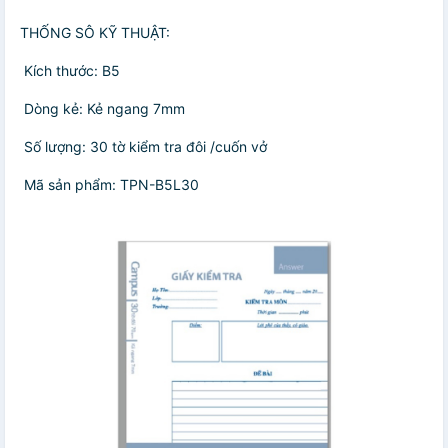
THỐNG SÔ KỸ THUẬT:
️ Kích thước: B5
️ Dòng kẻ: Kẻ ngang 7mm
️ Số lượng: 30 tờ kiểm tra đôi /cuốn vở
️ Mã sản phẩm: TPN-B5L30