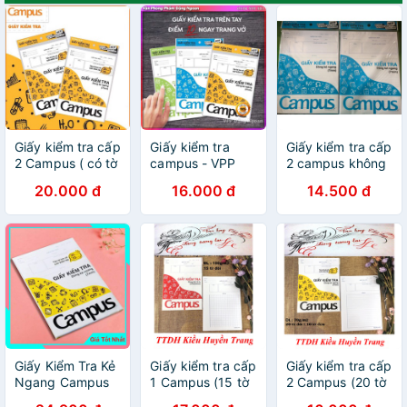
Giấy kiểm tra cấp
Giấy kiểm tra
Giấy kiểm tra cấp
2 Campus ( có tờ
campus - VPP
2 campus không
đơn+ tờ đôi )
Đặng Ngoan
chấm
20.000 đ
16.000 đ
14.500 đ
Giấy Kiểm Tra Kẻ
Giấy kiểm tra cấp
Giấy kiểm tra cấp
Ngang Campus
1 Campus (15 tờ
2 Campus (20 tờ
Khổ B5 (20 tờ đôi
đôi)
đôi + 10 tờ đơn)