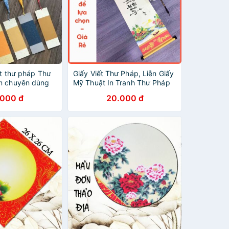
ết thư pháp Thư
Giấy Viết Thư Pháp, Liễn Giấy
m chuyên dùng
Mỹ Thuật In Tranh Thư Pháp
đại tự và làm
Dụng Phẩm Giấy Ốp 27x79cm
.000 đ
20.000 đ
- Set 05 tờ