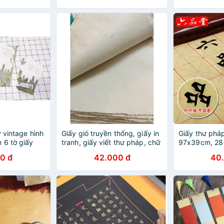
ư vintage hình
Giấy gió truyền thống, giấy in
Giấy thư pháp
 6 tờ giấy
tranh, giấy viết thư pháp, chữ
97x39cm, 28 ô
g cỡ A4 và 3
nho
mễ luyện viết
0 đ
42.000 đ
40