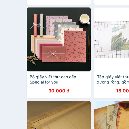
Bộ giấy viết thư cao cấp
Tập giấy viết th
Special for you
xương rồng, gồm
viết thư kẻ ngan
30.000 đ
18.00
phong bì