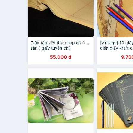
Giấy tập viết thư pháp có ô kẻ
[Vintage] 10 giấy
sẵn ( giấy tuyên chỉ)
điển giấy kraft 
55.000 đ
9.70