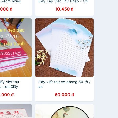
 54cm nhiều
Giấy Tập Viết Thư Pháp - Chỉ
t thư pháp.
Có Dòng
.000 đ
10.450 đ
 lụa, tranh viết
ấy viết thư
Giấy viết thư cổ phong 50 tờ /
 treo.Giấy
set
, biểu lụa thư
.000 đ
60.000 đ
ghiêng, bút, mực
.