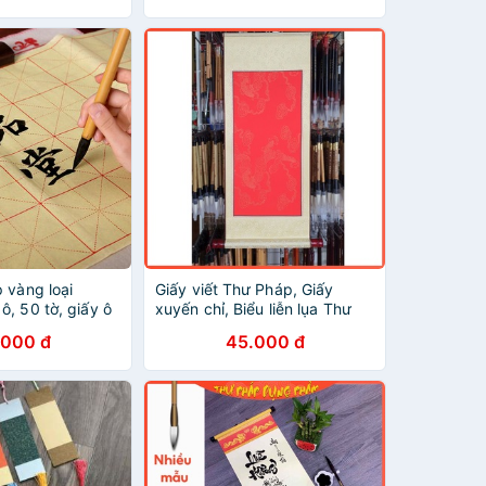
 vàng loại
Giấy viết Thư Pháp, Giấy
, 50 tờ, giấy ô
xuyến chỉ, Biểu liễn lụa Thư
 thư pháp
Pháp Dụng Phẩm nút gỗ
.000 đ
45.000 đ
30x80cm