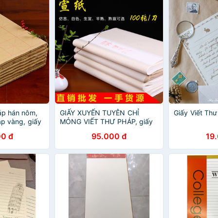
háp hán nôm,
GIẤY XUYẾN TUYÊN CHỈ
Giấy Viết Thư
áp vàng, giấy
MỎNG VIẾT THƯ PHÁP, giấy
gòn thư pháp, giấy trắng viết
0 đ
95.000 đ
19
thư pháp