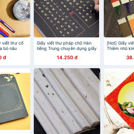
 viết thư cổ
Giấy viết thư pháp chữ Hán
[Hot] Giấy vi
da bò nâu
tiếng Trung chuyên dụng giấy
Thiêm nhũ ki
đen
viết thơ, chữ 
0 đ
14.250 đ
38
bookmark