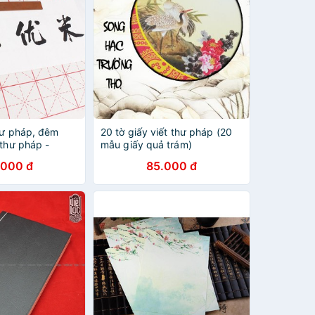
hư pháp, đêm
20 tờ giấy viết thư pháp (20
 thư pháp -
mẫu giấy quả trám)
ượt, tạo độ đàn
.000 đ
85.000 đ
hữ