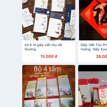
bộ 6 tờ giấy viết thư dễ
Giấy Viết Thư P
thương
Vuông, Giấy Xuy
Pháp Dụng Phẩm
15.000 đ
28.00
Phúc - Set 20 T