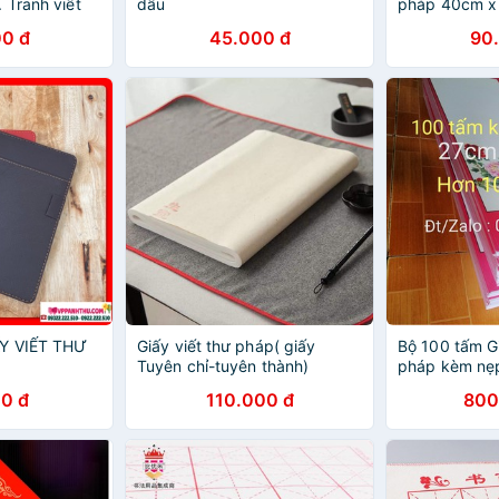
 Tranh viết
dầu
pháp 40cm x
mẫu. Giấy viế
0 đ
45.000 đ
90
Mành tre, biểu
thư pháp
ẤY VIẾT THƯ
Giấy viết thư pháp( giấy
Bộ 100 tấm Gi
Tuyên chỉ-tuyên thành)
pháp kèm nẹp
ganh.Mành tre
0 đ
110.000 đ
800
pháp. Giấy, n
viết thư pháp