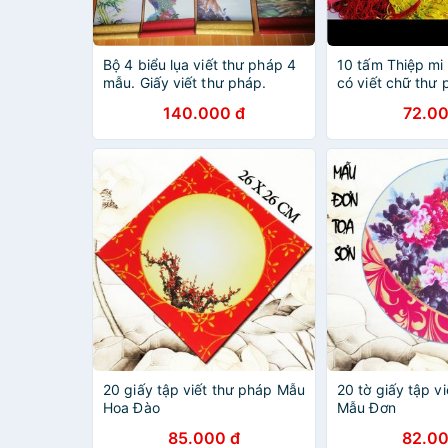
Bộ 4 biểu lụa viết thư pháp 4
10 tấm Thiệp mi n
mẫu. Giấy viết thư pháp.
có viết chữ thư 
Mành tre thư pháp.Biểu bồi
viết thư pháp, M
140.000 đ
72.00
lụa trang trí tết.Biểu lụa thư
lụa thư pháp.Tr
pháp
20 giấy tập viết thư pháp Mẫu
20 tờ giấy tập v
Hoa Đào
Mẫu Đơn
85.000 đ
82.00