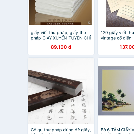
giấy viết thư pháp, giấy thư
120 giấy viết thư
pháp GIẤY XUYẾN TUYÊN CHỈ
vintage cổ điển
MỎNG
89.100 đ
137.0
Gỗ gụ thư pháp dùng đè giấy,
Bộ 6 TẤM GIẤY 