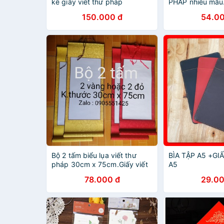
kê giấy viết thư pháp
PHÁP nhiều mẫu.
thư pháp
150.000 đ
54.00
Bộ 2 tấm biểu lụa viết thư
BÌA TẬP A5 +GI
pháp 30cm x 75cm.Giấy viết
A5
thư pháp. Nghiêng, giấy, bút,
78.000 đ
29.00
mực viết thư pháp.