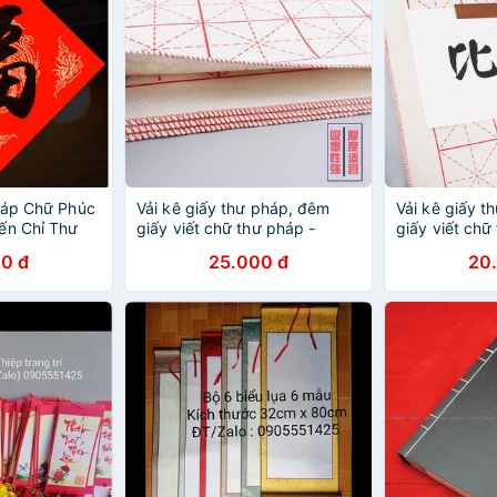
háp Chữ Phúc
Vải kê giấy thư pháp, đêm
Vải kê giấy t
ến Chỉ Thư
giấy viết chữ thư pháp -
giấy viết chữ
 Viết Chữ
Tránh trơn trượt, tạo độ đàn
Tránh trơn tr
0 đ
25.000 đ
20
ờ
hồi khi viết chữ
hồi khi viết c