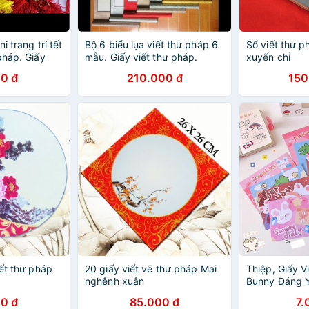
i trang trí tết
Bộ 6 biểu lụa viết thư pháp 6
Sổ viết thư p
pháp. Giấy
mẫu. Giấy viết thư pháp.
xuyến chỉ
ành tre, biểu
Mành tre thư pháp.Biểu bồi
0 đ
210.000 đ
150
anh thư pháp.
lụa trang trí tết.Biểu lụa thư
pháp
iết thư pháp
20 giấy viết vẽ thư pháp Mai
Thiệp, Giấy V
nghênh xuân
Bunny Đáng 
0 đ
85.000 đ
7.