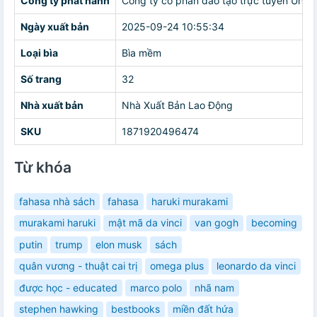
Công ty phát hành
Công ty cổ phần đào tạo trực tuyến Unica
Ngày xuất bản
2025-09-24 10:55:34
Loại bìa
Bìa mềm
Số trang
32
Nhà xuất bản
Nhà Xuất Bản Lao Động
SKU
1871920496474
Từ khóa
fahasa nhà sách
fahasa
haruki murakami
murakami haruki
mật mã da vinci
van gogh
becoming
putin
trump
elon musk
sách
quân vương - thuật cai trị
omega plus
leonardo da vinci
được học - educated
marco polo
nhã nam
stephen hawking
bestbooks
miền đất hứa