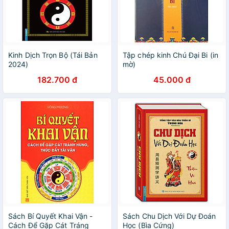
Kinh Dịch Trọn Bộ (Tái Bản
Tập chép kinh Chú Đại Bi (in
2024)
mờ)
182.700 đ
45.000 đ
Sách Bí Quyết Khai Vận -
Sách Chu Dịch Với Dự Đoán
Cách Để Gặp Cát Tráng
Học (Bìa Cứng)