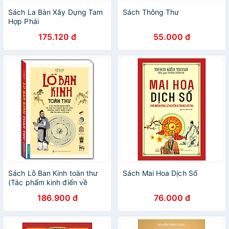
Sách La Bàn Xây Dựng Tam
Sách Thông Thư
Hợp Phái
175.120 đ
55.000 đ
Sách Lỗ Ban Kinh toàn thư
Sách Mai Hoa Dịch Số
(Tác phẩm kinh điển về
thuật chọn ngày tốt, phong
186.900 đ
76.000 đ
thuỷ kiến trúc Trung Hoa cổ
đại)(bìa cứng)