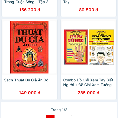
Trong Cuộc Sống - Tập 3:
Tay
Nghĩa Lý Của 64 Quẻ Dịch
156.200 đ
80.500 đ
Sách Thuật Du Già Ấn Độ
Combo Đồ Giải Xem Tay Biết
Người + Đồ Giải Xem Tướng
Biết Người - Cẩm Nang
149.000 đ
285.000 đ
Quản Lý Nguồn Nhân Lực
(BM)
Trang 1/3