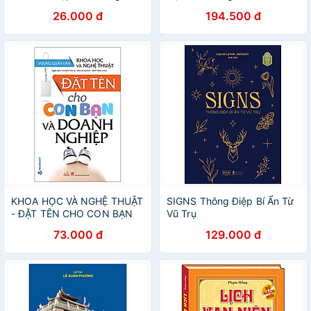
Hung, Thúc Đẩy Tài Vận
26.000 đ
194.500 đ
KHOA HỌC VÀ NGHỆ THUẬT
SIGNS Thông Điệp Bí Ẩn Từ
- ĐẶT TÊN CHO CON BẠN
Vũ Trụ
VÀ DOANH NGHIỆP
73.000 đ
129.000 đ