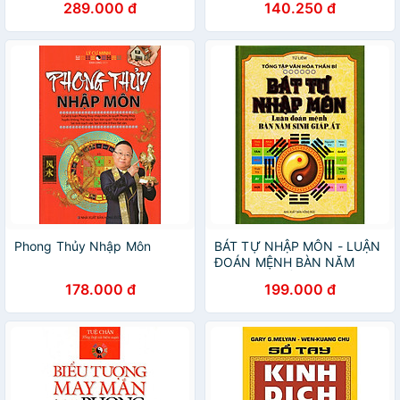
289.000 đ
140.250 đ
Phong Thủy Nhập Môn
BÁT TỰ NHẬP MÔN - LUẬN
ĐOÁN MỆNH BÀN NĂM
SINH GIÁP, ẤT
178.000 đ
199.000 đ