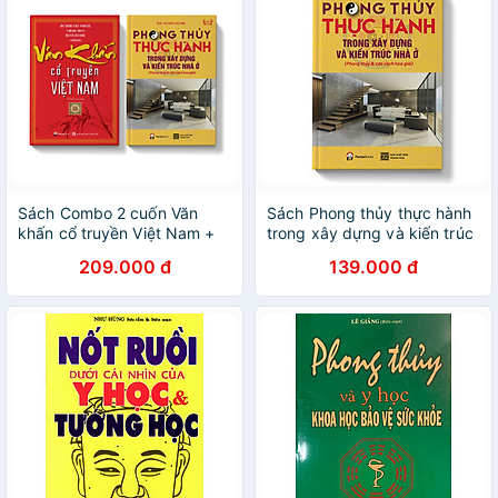
Sách Combo 2 cuốn Văn
Sách Phong thủy thực hành
khấn cổ truyền Việt Nam +
trong xây dựng và kiến trúc
Phong thủy thực hành trong
nhà ở
209.000 đ
139.000 đ
xây dựng và kiến trúc nhà ở