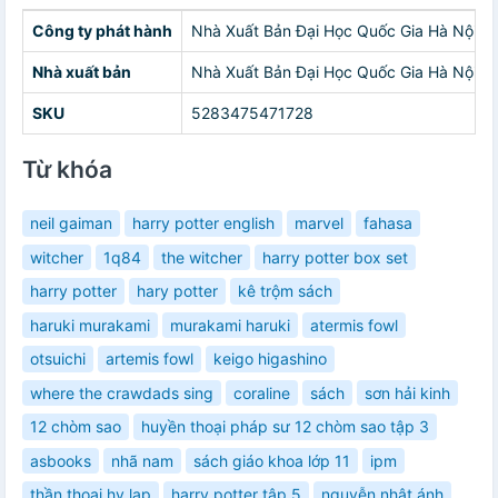
Công ty phát hành
Nhà Xuất Bản Đại Học Quốc Gia Hà Nội
Nhà xuất bản
Nhà Xuất Bản Đại Học Quốc Gia Hà Nội
SKU
5283475471728
Từ khóa
neil gaiman
harry potter english
marvel
fahasa
witcher
1q84
the witcher
harry potter box set
harry potter
hary potter
kê trộm sách
haruki murakami
murakami haruki
atermis fowl
otsuichi
artemis fowl
keigo higashino
where the crawdads sing
coraline
sách
sơn hải kinh
12 chòm sao
huyền thoại pháp sư 12 chòm sao tập 3
asbooks
nhã nam
sách giáo khoa lớp 11
ipm
thần thoại hy lạp
harry potter tập 5
nguyễn nhật ánh