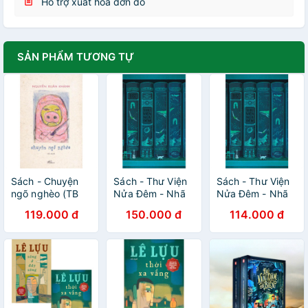
Hỗ trợ xuất hóa đơn đỏ
SẢN PHẨM TƯƠNG TỰ
Sách - Chuyện
Sách - Thư Viện
Sách - Thư Viện
ngõ nghèo (TB
Nửa Đêm - Nhã
Nửa Đêm - Nhã
2021) - Nhã Nam
Nam
Nam
119.000 đ
150.000 đ
114.000 đ