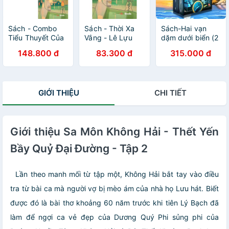
Sách - Combo
Sách - Thời Xa
Sách-Hai vạn
Tiểu Thuyết Của
Vắng - Lê Lựu
dặm dưới biển (2
Nhà Văn Lê Lựu:
cuốn)
148.800 đ
83.300 đ
315.000 đ
Sóng Ở Đáy
Sông + Thời Xa
Vắng (2 Cuốn)
GIỚI THIỆU
CHI TIẾT
Giới thiệu Sa Môn Không Hải - Thết Yến
Bầy Quỷ Đại Đường - Tập 2
Lần theo manh mối từ tập một, Không Hải bắt tay vào điều
tra từ bài ca mà người vợ bị mèo ám của nhà họ Lưu hát. Biết
được đó là bài thơ khoảng 60 năm trước khi tiên Lý Bạch đã
làm để ngợi ca vẻ đẹp của Dương Quý Phi sủng phi của