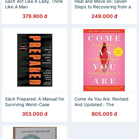
Sách Act Like A Lady, Think
Heal and Move on: Seven
Like A Man
Steps to Recovering from a
Break-Up Paperback
379.900 đ
249.000 đ
(Andrew G. Marshall)
Sách Prepared: A Manual for
Come As You Are: Revised
Surviving Worst-Case
And Updated : The
Scenarios
Surprising New Science
353.000 đ
805.005 đ
That Will Transform Your Sex
Life