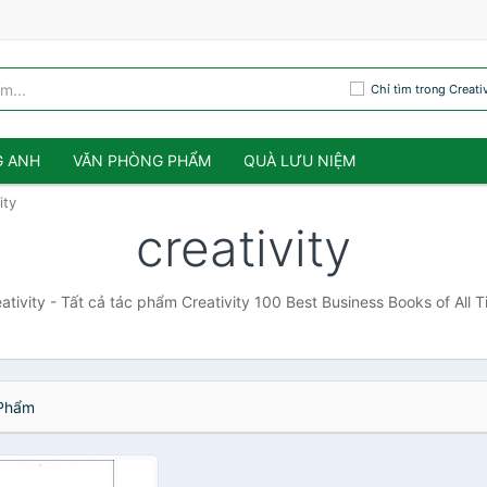
Chỉ tìm trong Creativ
G ANH
VĂN PHÒNG PHẨM
QUÀ LƯU NIỆM
ity
creativity
ativity - Tất cả tác phẩm Creativity 100 Best Business Books of All 
Phẩm