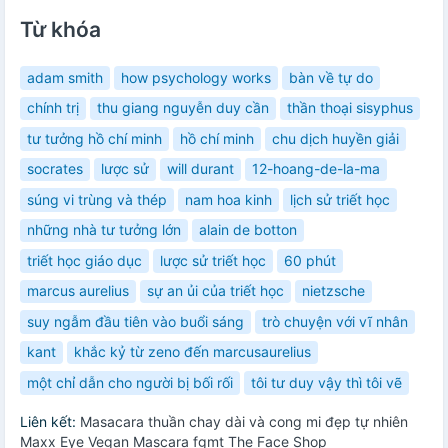
Từ khóa
adam smith
how psychology works
bàn về tự do
chính trị
thu giang nguyễn duy cần
thần thoại sisyphus
tư tưởng hồ chí minh
hồ chí minh
chu dịch huyền giải
socrates
lược sử
will durant
12-hoang-de-la-ma
súng vi trùng và thép
nam hoa kinh
lịch sử triết học
những nhà tư tưởng lớn
alain de botton
triết học giáo dục
lược sử triết học
60 phút
marcus aurelius
sự an ủi của triết học
nietzsche
suy ngẫm đầu tiên vào buổi sáng
trò chuyện với vĩ nhân
kant
khắc kỷ từ zeno đến marcusaurelius
một chỉ dẫn cho người bị bối rối
tôi tư duy vậy thì tôi vẽ
Liên kết:
Masacara thuần chay dài và cong mi đẹp tự nhiên
Maxx Eye Vegan Mascara fgmt The Face Shop