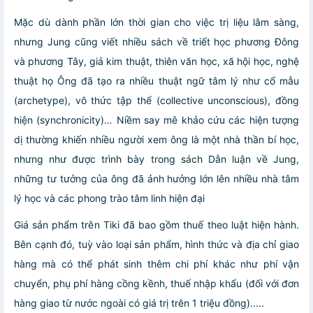
Mặc dù dành phần lớn thời gian cho việc trị liệu lâm sàng,
nhưng Jung cũng viết nhiều sách về triết học phương Đông
và phương Tây, giả kim thuật, thiên văn học, xã hội học, nghệ
thuật họ Ông đã tạo ra nhiều thuật ngữ tâm lý như cổ mẫu
(archetype), vô thức tập thể (collective unconscious), đồng
hiện (synchronicity)… Niềm say mê khảo cứu các hiện tượng
dị thường khiến nhiều người xem ông là một nhà thần bí học,
nhưng như được trình bày trong sách Dẫn luận về Jung,
những tư tưởng của ông đã ảnh hưởng lớn lên nhiều nhà tâm
lý học và các phong trào tâm linh hiện đại
Giá sản phẩm trên Tiki đã bao gồm thuế theo luật hiện hành.
Bên cạnh đó, tuỳ vào loại sản phẩm, hình thức và địa chỉ giao
hàng mà có thể phát sinh thêm chi phí khác như phí vận
chuyển, phụ phí hàng cồng kềnh, thuế nhập khẩu (đối với đơn
hàng giao từ nước ngoài có giá trị trên 1 triệu đồng).....