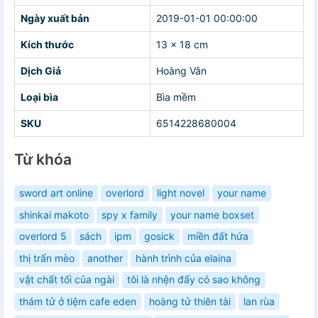
Ngày xuất bản
2019-01-01 00:00:00
Kích thước
13 x 18 cm
Dịch Giả
Hoàng Vân
Loại bìa
Bìa mềm
SKU
6514228680004
Từ khóa
sword art online
overlord
light novel
your name
shinkai makoto
spy x family
your name boxset
overlord 5
sách
ipm
gosick
miền đất hứa
thị trấn mèo
another
hành trình của elaina
vật chất tối của ngài
tôi là nhện đấy có sao không
thám tử ở tiệm cafe eden
hoàng tử thiên tài
lan rùa