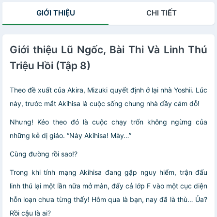
GIỚI THIỆU
CHI TIẾT
Giới thiệu Lũ Ngốc, Bài Thi Và Linh Thú
Triệu Hồi (Tập 8)
Theo đề xuất của Akira, Mizuki quyết định ở lại nhà Yoshii. Lúc
này, trước mắt Akihisa là cuộc sống chung nhà đầy cám dỗ!
Nhưng! Kéo theo đó là cuộc chạy trốn không ngừng của
những kẻ dị giáo. “Này Akihisa! Mày…”
Cùng đường rồi sao!?
Trong khi tính mạng Akihisa đang gặp nguy hiểm, trận đấu
linh thú lại một lần nữa mở màn, đẩy cả lớp F vào một cục diện
hỗn loạn chưa từng thấy! Hôm qua là bạn, nay đã là thù… Ủa?
Rồi cậu là ai?