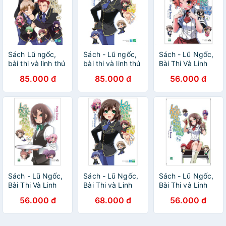
Sách Lũ ngốc,
Sách - Lũ ngốc,
Sách - Lũ Ngốc,
bài thi và linh thú
bài thi và linh thú
Bài Thi Và Linh
triệu hồi - Tập 12
triệu hồi - Tặng
Thú Triệu Hồi -
85.000 đ
85.000 đ
56.000 đ
- Tặng kèm
Bookmark PVC
Tập 4
Bookmark PVC
SLCH - Light
Novel - IPM
Sách - Lũ Ngốc,
Sách - Lũ Ngốc,
Sách - Lũ Ngốc,
Bài Thi Và Linh
Bài Thi và Linh
Bài Thi và Linh
Thú Triệu Hồi -
Thú Triệu Hồi -
Thú Triệu Hồi -
56.000 đ
68.000 đ
56.000 đ
Tập 3.5
Tập 9.5
Tập 6.5