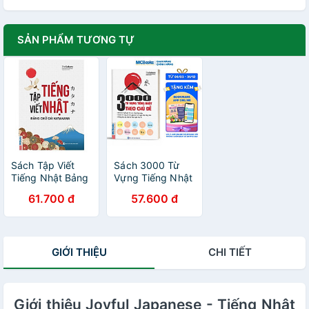
SẢN PHẨM TƯƠNG TỰ
Sách Tập Viết
Sách 3000 Từ
Tiếng Nhật Bảng
Vựng Tiếng Nhật
Chữ Cái
Theo Chủ Đề
61.700 đ
57.600 đ
Katakana
GIỚI THIỆU
CHI TIẾT
Giới thiệu Joyful Japanese - Tiếng Nhật