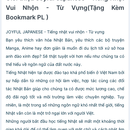
Vui Nhộn - Từ Vựng(Tặng Kèm
Bookmark PL )
JOYFUL JAPANESE - Tiếng nhật vui nhộn - Từ vựng
Bạn yêu thích văn hóa Nhật Bản, yêu thích các bộ truyện
Manga, Anime hay đơn giản là muốn đi du lịch tới xứ sở hoa
anh đào xinh đẹp? Sẽ thật tuyệt vời hơn nếu như chúng ta có
thể hiểu về ngôn ngữ của đất nước này.
Tiếng Nhật hiện tại được đào tạo khá phổ biến ở Việt Nam bởi
sự hấp dẫn từ những cơ hội làm việc, hợp tác cùng các đối
tác Nhật Bản giúp cho chúng ta có được mức lương cao, chế
độ đãi ngộ tốt và môi trường làm việc chuyên nghiệp. Tuy
nhiên, là một trong số những ngôn ngữ khó nhất thế giới, tiếng
Nhật vẫn còn là một trở ngại lớn với người Việt.
Những người bắt đầu học tiếng Nhật sẽ mất một khoảng thời
gian khá dài để có thể làm quen với mặt chữ và cách phát âm