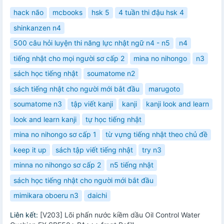
hack não
mcbooks
hsk 5
4 tuần thi đậu hsk 4
shinkanzen n4
500 câu hỏi luyện thi năng lực nhật ngữ n4 - n5
n4
tiếng nhật cho mọi người sơ cấp 2
mina no nihongo
n3
sách học tiếng nhật
soumatome n2
sách tiếng nhật cho người mới bắt đầu
marugoto
soumatome n3
tập viết kanji
kanji
kanji look and learn
look and learn kanji
tự học tiếng nhật
mina no nihongo sơ cấp 1
từ vựng tiếng nhật theo chủ đề
keep it up
sách tập viết tiếng nhật
try n3
minna no nihongo sơ cấp 2
n5 tiếng nhật
sách học tiếng nhật cho người mới bắt đầu
mimikara oboeru n3
daichi
Liên kết:
[V203] Lõi phấn nước kiềm dầu Oil Control Water