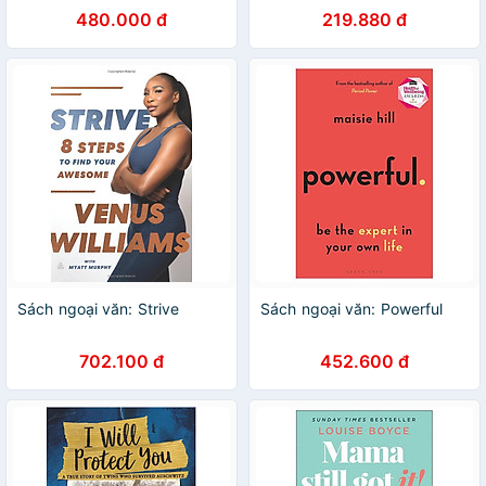
Innovative Synthesis of
a Time
480.000 đ
219.880 đ
Traditional Yoga, Meditation
Sách ngoại văn: Strive
Sách ngoại văn: Powerful
702.100 đ
452.600 đ