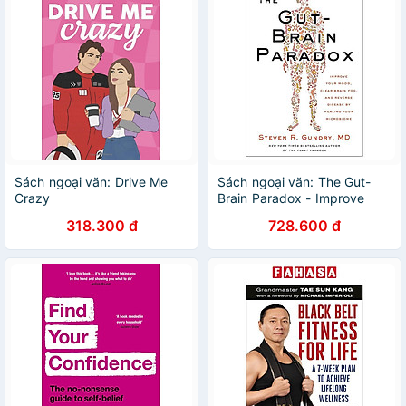
Sách ngoại văn: Drive Me
Sách ngoại văn: The Gut-
Crazy
Brain Paradox - Improve
Your Mood, Clear Brain Fog,
318.300 đ
728.600 đ
And Reverse Disease By
Healing Your Microbiome