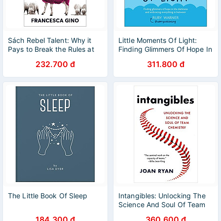
Sách Rebel Talent: Why it
Little Moments Of Light:
Pays to Break the Rules at
Finding Glimmers Of Hope In
Work and in Life
The Darkness
232.700 đ
311.800 đ
(Paperback)
The Little Book Of Sleep
Intangibles: Unlocking The
Science And Soul Of Team
Chemistry
184.300 đ
360.600 đ