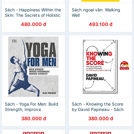
Sách - Happiness Within the
Sách ngoại văn: Walking
Skin: The Secrets of Holistic
Well
Beauty by the Founder of
480.000 đ
493.100 đ
Cinq Mondes Spas by Jean-
Louis Poiroux
Sách - Yoga For Men: Build
Sách - Knowing the Score
Strength, Improve
by David Papineau - Sách
Performance, Increase
Ngoại văn - English Book -
380.000 đ
380.000 đ
Flexibility by Dean Pohlman
Nhập khẩu UK
- Fitness/ Health /Sports In
English