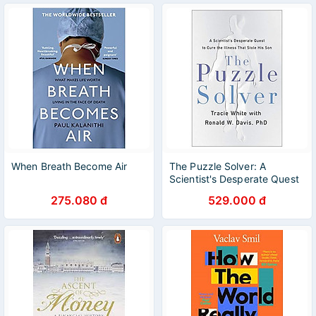
When Breath Become Air
The Puzzle Solver: A
Scientist's Desperate Quest
To Cure the Illness That
275.080 đ
529.000 đ
Stole His Son