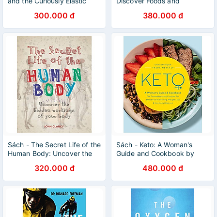
and the Curiously Elastic
Discover Foods and
Limits of Human
Exercises that Work for Your
300.000 đ
380.000 đ
Performance by Alex
Body by Lyn-Genet Recitas
Hutchinson
Sách - The Secret Life of the
Sách - Keto: A Woman's
Human Body: Uncover the
Guide and Cookbook by
Hidden Workings of Your
Tasha Metcalf - Health /
320.000 đ
480.000 đ
Body by John Clancy
Food in English