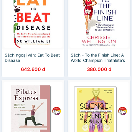
Sách ngoại văn: Eat To Beat
Sách - To the Finish Line: A
Disease
World Champion Triathlete’s
Guide To Your Perfect Race
642.600 đ
380.000 đ
by Chrissie Wellington