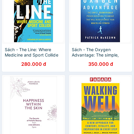
Sách - The Line: Where
Sách - The Oxygen
Medicine and Sport Collide
Advantage: The simple,
by Richard Freeman -
scientifically proven
280.000 đ
350.000 đ
Cycling / Sport
breathing technique that will
revolutionise your health and
fitness by Patrick McKeown