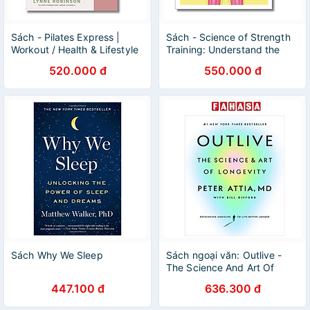
Sách - Pilates Express |
Sách - Science of Strength
Workout / Health & Lifestyle
Training: Understand the
/ Ngoại văn Nhập khẩu /
Anatomy and Physiology to
520.000 đ
550.000 đ
Rèn luyện Sức khỏe
Transform Your Body
Sách Why We Sleep
Sách ngoại văn: Outlive -
The Science And Art Of
Longevity
447.100 đ
636.300 đ