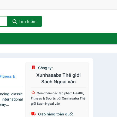
Tìm kiếm
Công ty:
Xunhasaba Thế giới
Fitness &
Sách Ngoại văn
Xem thêm các tác phẩm
Health,
cing classic
Fitness & Sports
bởi
Xunhasaba Thế
international
giới Sách Ngoại văn
emy...
Giao hàng toàn quốc