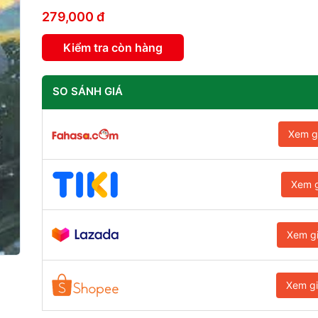
279,000 đ
Kiểm tra còn hàng
SO SÁNH GIÁ
Xem g
Xem g
Xem g
Xem g