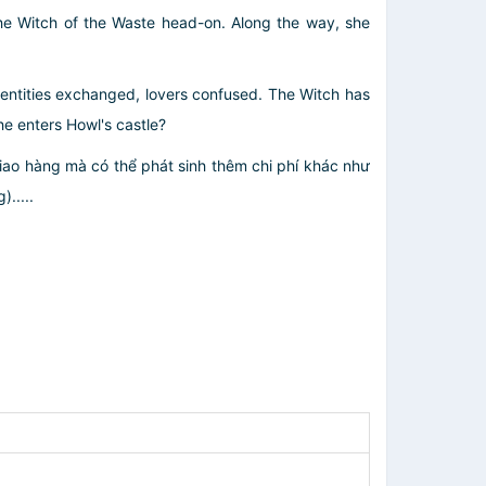
the Witch of the Waste head-on. Along the way, she
identities exchanged, lovers confused. The Witch has
he enters Howl's castle?
giao hàng mà có thể phát sinh thêm chi phí khác như
.....