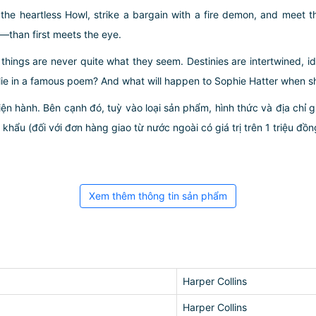
he heartless Howl, strike a bargain with a fire demon, and meet 
—than first meets the eye.
d things are never quite what they seem. Destinies are intertwined, 
t lie in a famous poem? And what will happen to Sophie Hatter when s
iện hành. Bên cạnh đó, tuỳ vào loại sản phẩm, hình thức và địa chỉ 
ẩu (đối với đơn hàng giao từ nước ngoài có giá trị trên 1 triệu đồng)
Xem thêm thông tin sản phẩm
Harper Collins
Harper Collins