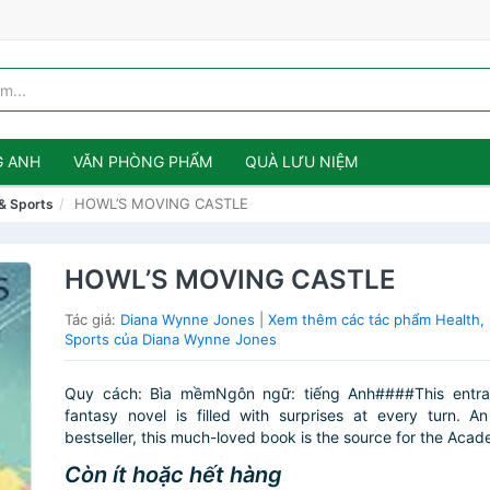
G ANH
VĂN PHÒNG PHẨM
QUÀ LƯU NIỆM
HOWL’S MOVING CASTLE
 & Sports
HOWL’S MOVING CASTLE
Tác giả:
Diana Wynne Jones
|
Xem thêm các tác phẩm Health, 
Sports của Diana Wynne Jones
Quy cách: Bìa mềmNgôn ngữ: tiếng Anh####This entran
fantasy novel is filled with surprises at every turn. An 
bestseller, this much-loved book is the source for the Acad
Còn ít hoặc hết hàng