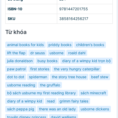
ISBN-10
9781447201755
SKU
3858164256217
Từ khóa
animal books for kids
priddy books
children's books
lift the flap
dr seuss
usborne
roald dahl
julia donaldson
busy books
diary of a wimpy kid trọn bộ
paw patrol
first stories
the very hungry caterpillar
dot to dot
spiderman
the story tree house
beef stew
usborne reading
the gruffalo
bộ sách usburne my first reading library
sách minecraft
diary of a wimpy kid
read
grimm fairy tales
sách peppa pig
there was an old lady
usborne dickens
truyện disney princess
david walliams