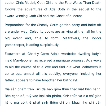
author Chris Riddell, Goth Girl and the Fete Worse Than Death
follows the adventures of Ada Goth in the sequel to the
award-winning Goth Girl and the Ghost of a Mouse.
Preparations for the Ghastly-Gorm garden party and bake off
are under way. Celebrity cooks are arriving at the hall for the
big event and, true to form, Maltravers, the indoor
gamekeeper, is acting suspiciously.
Elsewhere at Ghastly-Gorm Ada's wardrobe-dwelling lady's
maid Marylebone has received a marriage proposal. Ada vows
to aid the course of true love and find out what Maltravers is
up to but, amidst all this activity, everyone, including her
father, appears to have forgotten her birthday!
Giá sản phẩm trên Tiki đã bao gồm thuế theo luật hiện hành.
Bên cạnh đó, tuỳ vào loại sản phẩm, hình thức và địa chỉ giao
hàng mà có thể phát sinh thêm chi phí khác như phí vận