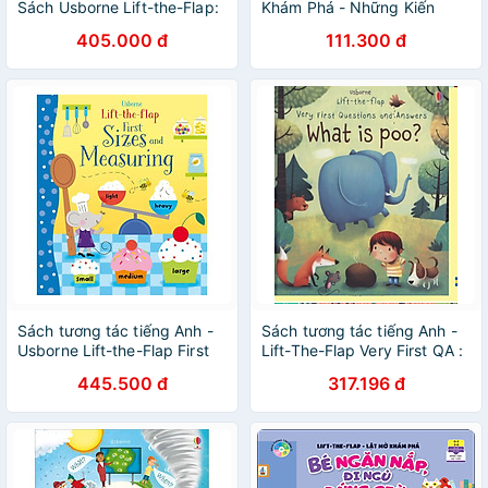
Sách Usborne Lift-the-Flap:
Khám Phá - Những Kiến
First Maths
Thức Đầu Đời
405.000 đ
111.300 đ
Sách tương tác tiếng Anh -
Sách tương tác tiếng Anh -
Usborne Lift-the-Flap First
Lift-The-Flap Very First QA :
Sizes and Measuring
What is Poo?
445.500 đ
317.196 đ