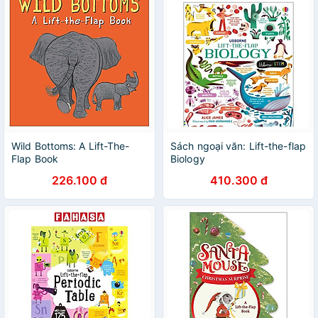
Wild Bottoms: A Lift-The-
Sách ngoại văn: Lift-the-flap
Flap Book
Biology
226.100 đ
410.300 đ