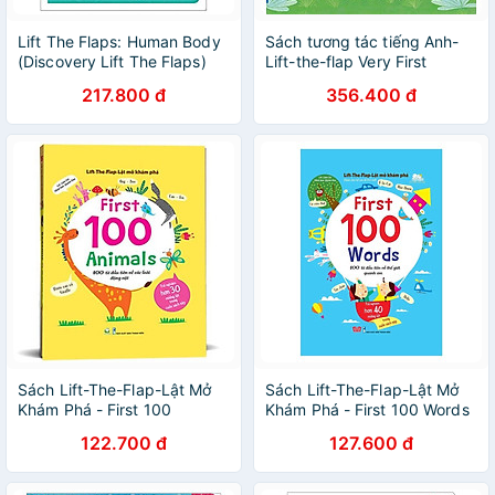
Lift The Flaps: Human Body
Sách tương tác tiếng Anh-
(Discovery Lift The Flaps)
Lift-the-flap Very First
Questions and Answers
217.800 đ
356.400 đ
What are clouds?
Sách Lift-The-Flap-Lật Mở
Sách Lift-The-Flap-Lật Mở
Khám Phá - First 100
Khám Phá - First 100 Words
Animals - 100 Từ Đầu Tiên
- 100 Từ Đầu Tiên Về Thế
122.700 đ
127.600 đ
Về Các Loài Động Vật
Giới Quanh Em