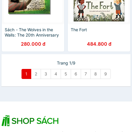
Sách - The Wolves in the
The Fort
Walls: The 20th Anniversary
Edition by Neil Gaiman
280.000 đ
484.800 đ
Trang 1/9
1
2
3
4
5
6
7
8
9