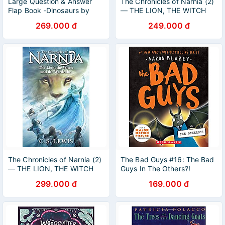
Large Question & Answer
The Chronicles of Narnia (2)
Flap Book -Dinosaurs by
— THE LION, THE WITCH
Kathryn Selbert
AND THE WARDROBE
269.000 đ
249.000 đ
The Chronicles of Narnia (2)
The Bad Guys #16: The Bad
— THE LION, THE WITCH
Guys In The Others?!
AND THE WARDROBE
299.000 đ
169.000 đ