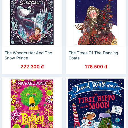
The Woodcutter And The
The Trees Of The Dancing
Snow Prince
Goats
222.300 đ
176.500 đ