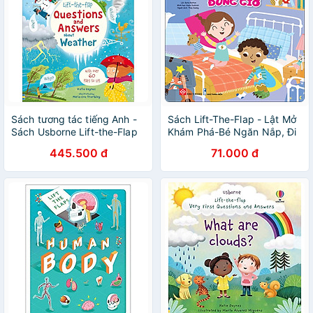
Sách tương tác tiếng Anh -
Sách Lift-The-Flap - Lật Mở
Sách Usborne Lift-the-Flap
Khám Phá-Bé Ngăn Nắp, Đi
Questions and Answers:
Ngủ Đúng Giờ
445.500 đ
71.000 đ
about Weather