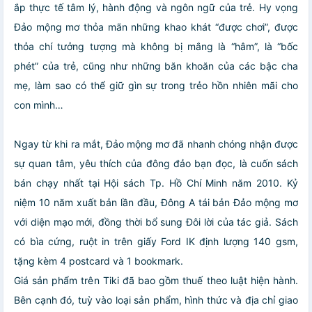
ắp thực tế tâm lý, hành động và ngôn ngữ của trẻ. Hy vọng
Đảo mộng mơ thỏa mãn những khao khát “được chơi”, được
thỏa chí tưởng tượng mà không bị mắng là “hâm”, là “bốc
phét” của trẻ, cũng như những băn khoăn của các bậc cha
mẹ, làm sao có thể giữ gìn sự trong trẻo hồn nhiên mãi cho
con mình…
Ngay từ khi ra mắt, Đảo mộng mơ đã nhanh chóng nhận được
sự quan tâm, yêu thích của đông đảo bạn đọc, là cuốn sách
bán chạy nhất tại Hội sách Tp. Hồ Chí Minh năm 2010. Kỷ
niệm 10 năm xuất bản lần đầu, Đông A tái bản Đảo mộng mơ
với diện mạo mới, đồng thời bổ sung Đôi lời của tác giả. Sách
có bìa cứng, ruột in trên giấy Ford IK định lượng 140 gsm,
tặng kèm 4 postcard và 1 bookmark.
Giá sản phẩm trên Tiki đã bao gồm thuế theo luật hiện hành.
Bên cạnh đó, tuỳ vào loại sản phẩm, hình thức và địa chỉ giao