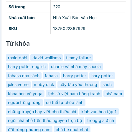
Số trang
220
Nhà xuất bản
Nhà Xuất Bản Văn Học
SKU
1875022867929
Từ khóa
roald dahl
david walliams
timmy failure
harry potter english
charlie và nhà máy socola
fahasa nhà sách
fahasa
harry potter
hary potter
jules verne
moby dick
cây táo yêu thương
sách
khoa học về yoga
lịch sử việt nam bằng tranh
nhã nam
người trồng rừng
cơ thể tự chữa lành
những truyện hay viết cho thiếu nhi
kính vạn hoa tập 1
ngôi nhà nhỏ trên thảo nguyên trọn bộ
trong gia đình
đất rừng phương nam
chú bé nhút nhát