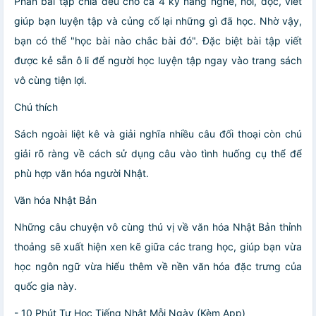
Phần bài tập chia đều cho cả 4 kỹ năng nghe, nói, đọc, viết
giúp bạn luyện tập và củng cố lại những gì đã học. Nhờ vậy,
bạn có thể "học bài nào chắc bài đó". Đặc biệt bài tập viết
được kẻ sẵn ô li để người học luyện tập ngay vào trang sách
vô cùng tiện lợi.
Chú thích
Sách ngoài liệt kê và giải nghĩa nhiều câu đối thoại còn chú
giải rõ ràng về cách sử dụng câu vào tình huống cụ thể để
phù hợp văn hóa người Nhật.
Văn hóa Nhật Bản
Những câu chuyện vô cùng thú vị về văn hóa Nhật Bản thỉnh
thoảng sẽ xuất hiện xen kẽ giữa các trang học, giúp bạn vừa
học ngôn ngữ vừa hiểu thêm về nền văn hóa đặc trưng của
quốc gia này.
- 10 Phút Tự Học Tiếng Nhật Mỗi Ngày (Kèm App)