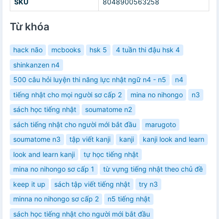
SKU
8048900563258
Từ khóa
hack não
mcbooks
hsk 5
4 tuần thi đậu hsk 4
shinkanzen n4
500 câu hỏi luyện thi năng lực nhật ngữ n4 - n5
n4
tiếng nhật cho mọi người sơ cấp 2
mina no nihongo
n3
sách học tiếng nhật
soumatome n2
sách tiếng nhật cho người mới bắt đầu
marugoto
soumatome n3
tập viết kanji
kanji
kanji look and learn
look and learn kanji
tự học tiếng nhật
mina no nihongo sơ cấp 1
từ vựng tiếng nhật theo chủ đề
keep it up
sách tập viết tiếng nhật
try n3
minna no nihongo sơ cấp 2
n5 tiếng nhật
sách học tiếng nhật cho người mới bắt đầu