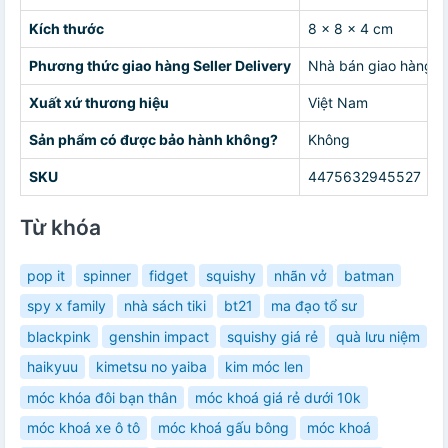
Kích thước
8 x 8 x 4 cm
Phương thức giao hàng Seller Delivery
Nhà bán giao hàng c
Xuất xứ thương hiệu
Việt Nam
Sản phẩm có được bảo hành không?
Không
SKU
4475632945527
Từ khóa
pop it
spinner
fidget
squishy
nhãn vở
batman
spy x family
nhà sách tiki
bt21
ma đạo tổ sư
blackpink
genshin impact
squishy giá rẻ
quà lưu niệm
haikyuu
kimetsu no yaiba
kim móc len
móc khóa đôi bạn thân
móc khoá giá rẻ dưới 10k
móc khoá xe ô tô
móc khoá gấu bông
móc khoá