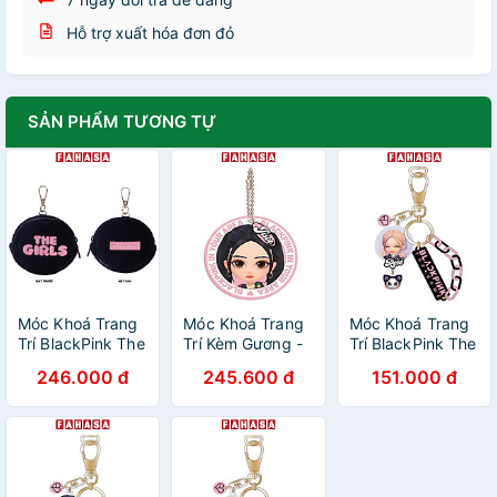
Hỗ trợ xuất hóa đơn đỏ
SẢN PHẨM TƯƠNG TỰ
Móc Khoá Trang
Móc Khoá Trang
Móc Khoá Trang
Trí BlackPink The
Trí Kèm Gương -
Trí BlackPink The
Game - BPTG-
BlackPink The
Game - BPTG-
246.000 đ
245.600 đ
151.000 đ
2403030 - Túi
Game BPTG-
2403017 - Rosé
Đen
2403026 - Jisoo