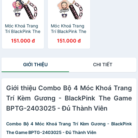
Móc Khoá Trang
Móc Khoá Trang
Trí BlackPink The
Trí BlackPink The
Game - BPTG-
Game - BPTG-
151.000 đ
151.000 đ
2403018 - Jisoo
2403020 -
Jennie
GIỚI THIỆU
CHI TIẾT
Giới thiệu Combo Bộ 4 Móc Khoá Trang
Trí Kèm Gương - BlackPink The Game
BPTG-2403025 - Đủ Thành Viên
Combo Bộ 4 Móc Khoá Trang Trí Kèm Gương - BlackPink
The Game BPTG-2403025 - Đủ Thành Viên