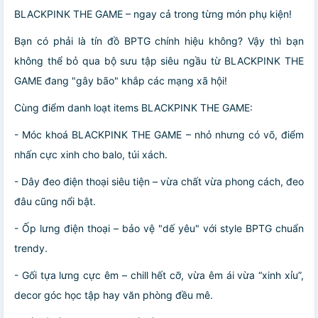
BLACKPINK THE GAME – ngay cả trong từng món phụ kiện!
Bạn có phải là tín đồ BPTG chính hiệu không? Vậy thì bạn
không thể bỏ qua bộ sưu tập siêu ngầu từ BLACKPINK THE
GAME đang "gây bão" khắp các mạng xã hội!
Cùng điểm danh loạt items BLACKPINK THE GAME:
- Móc khoá BLACKPINK THE GAME – nhỏ nhưng có võ, điểm
nhấn cực xinh cho balo, túi xách.
- Dây đeo điện thoại siêu tiện – vừa chất vừa phong cách, đeo
đâu cũng nổi bật.
- Ốp lưng điện thoại – bảo vệ "dế yêu" với style BPTG chuẩn
trendy.
- Gối tựa lưng cực êm – chill hết cỡ, vừa êm ái vừa “xinh xỉu”,
decor góc học tập hay văn phòng đều mê.