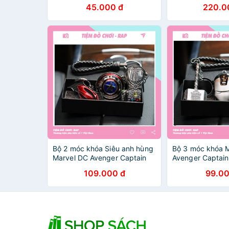
853591
45.000 đ
220.0
Bộ 2 móc khóa Siêu anh hùng
Bộ 3 móc khóa 
Marvel DC Avenger Captain
Avenger Captain
American Thanos Ironman
Ironman Thor T
109.000 đ
99.00
Thor Superman Batman độc
Superman Batma
đáo - Ráp
mã cực chất - R