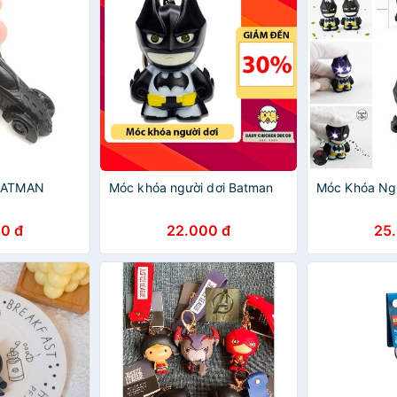
BATMAN
Móc khóa người dơi Batman
Móc Khóa Ng
0 đ
22.000 đ
25