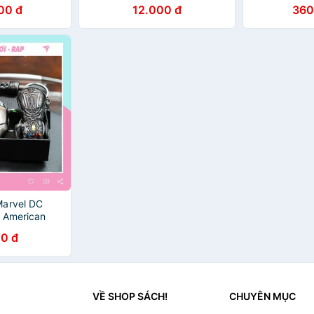
mềm cao cấp MK06
Hardcover Gr
00 đ
12.000 đ
360
Truyện tranh
Marvel DC
 American
hanos
0 đ
n nhiều mẫu
áp
VỀ SHOP SÁCH!
CHUYÊN MỤC