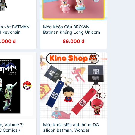
ân vật BATMAN
Móc Khóa Gấu BROWN
 Keychain
Batman Khủng Long Unicorn
Cực Ngầu
.000 đ
89.000 đ
n, Volume 7:
Móc khóa siêu anh hùng DC
 Comics /
silicon Batman, Wonder