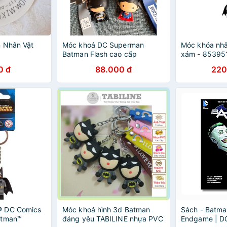
n Nhân Vật
Móc khoá DC Superman
Móc khóa nh
Batman Flash cao cấp
xám - 853951
0 đ
88.000 đ
220
® DC Comics
Móc khoá hình 3d Batman
Sách - Batma
atman™
đáng yêu TABILINE nhựa PVC
Endgame | DC