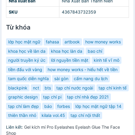
Nhà xuất bản
Nhà Xuất Bản Thanh Niên
SKU
4367843732359
Từ khóa
lớp học mật ngữ
fahasa
artbook
how money works
khoa học về làn da
khoa học làn da
bao chí
người truyền ký ức
lời nguyền tiền mặt
kinh tế vĩ mô
tiền đấu với vàng
how money works - hiểu hết về tiền
tam quốc diễn nghĩa
sài gòn
cẩm nang du lịch
blackpink
nct
bts
tạp chí nước ngoài
tạp chí kinh tế
graphic design
tạp chí pi
tạp chí nhà đẹp 2021
tạp chí làm đẹp
báo
forbes
lớp học mật ngữ tập 14
thiên thần nhỏ
kilala vol.45
tạp chí nội thất
Liên kết:
Gel kích mí Pro Eyelashes Eyelash Glue The Face
Shop