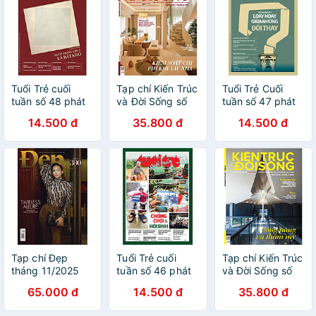
Tuổi Trẻ cuối
Tạp chí Kiến Trúc
Tuổi Trẻ Cuối
tuần số 48 phát
và Đời Sống số
tuần số 47 phát
hành ngày 14-
234 (Tháng 12-
hành ngày 7-12-
14.500 đ
35.800 đ
14.500 đ
12-2025
2025)_ Kiểm soát
2025
chi phí khi xây
nhà
Tạp chí Đẹp
Tuổi Trẻ cuối
Tạp chí Kiến Trúc
tháng 11/2025
tuần số 46 phát
và Đời Sống số
(Số 302) - Bìa Hồ
hành ngày 30-
233 (Tháng 11-
65.000 đ
14.500 đ
35.800 đ
Ngọc Hà
11-2025
2025) _ Công
năng và Thẩm