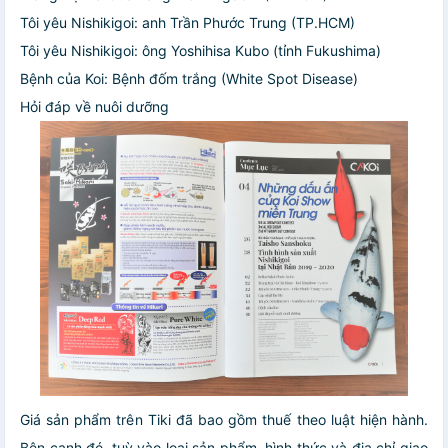
Tôi yêu Nishikigoi: anh Trần Phước Trung (TP.HCM)
Tôi yêu Nishikigoi: ông Yoshihisa Kubo (tỉnh Fukushima)
Bệnh của Koi: Bệnh đốm trắng (White Spot Disease)
Hỏi đáp về nuôi dưỡng
Giá sản phẩm trên Tiki đã bao gồm thuế theo luật hiện hành.
Bên cạnh đó, tuỳ vào loại sản phẩm, hình thức và địa chỉ giao